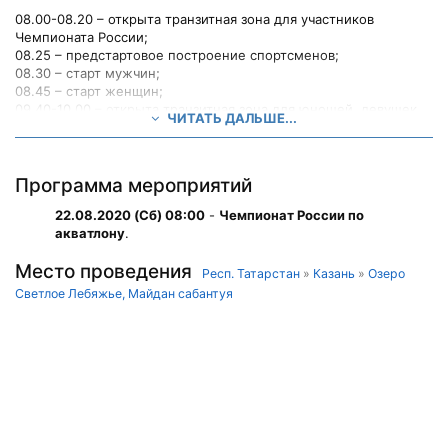
08.00-08.20 – открыта транзитная зона для участников
Чемпионата России;
08.25 – предстартовое построение спортсменов;
08.30 – старт мужчин;
08.45 – старт женщин;
09.40-10.00 – открыта транзитная зона для юношей, девушек
ЧИТАТЬ ДАЛЬШЕ...
13-14,15-17 лет;
10.00 - приветствие и танцевальный номер, награждение;
10.15 – предстартовое построение спортсменов;
10.20 – старт юношей 13-14,15-17 лет;
Программа мероприятий
10.25 – старт девушек 13-14,15-17 лет;
22.08.2020 (Сб) 08:00
-
Чемпионат России по
10.50-11.20 - открыта транзитная зона для возрастных групп;
акватлону
.
11.30 – старт возрастных групп;
12.30 – награждение
Место проведения
Респ. Татарстан
»
Казань
»
Озеро
Светлое Лебяжье, Майдан сабантуя