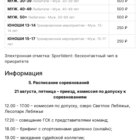
МУЖ. 30-39
500 ₽
Любители – Муж. 30-39 лет
МУЖ. 40-49
500 ₽
Любители – Муж. 40-49 лет
МУЖ. 50+
500 ₽
Любители – Муж. 50-69 лет
ЮНОШИ 13-14
Тренировочное мероприятие – Муж. 13-
250 ₽
14 лет
ЮНОШИ 15-17
Тренировочное мероприятие – Муж. 15-17
250 ₽
лет
Электронная отметка: SportIdent: бесконтактный чип в
приоритете
Информация
5. Расписание соревнований
21 августа, пятница – приезд, комиссия по допуску к
соревнованиям
12.00 - 17.00 – комиссия по допуску, озеро Светлое Лебяжье,
Лесопарк Лебяжье
17.20 – совещание ГСК с представителями команд;
18.00 – брифинг с спортсменами удаленно (онлайн);
19.00 – заседание судейской коллегии;