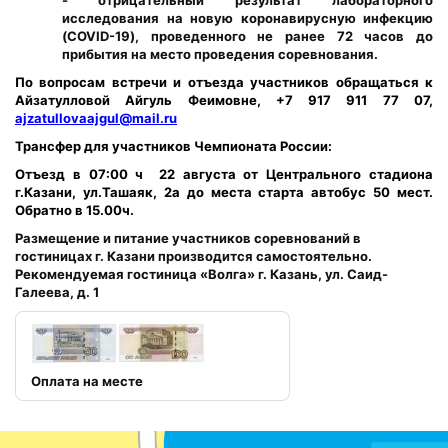
- отрицательный результат лабораторного
исследования на новую коронавирусную инфекцию
(
COVID-19), проведенного не ранее 72 часов до
прибытия на место проведения соревнования.
По вопросам встречи и отъезда участников обращаться к
Айзатулловой Айгуль Феимовне, +7 917 911 77 07,
ajzatullovaajgul
@
mail
.
ru
Трансфер для участников Чемпионата России:
Отъезд в 07:00 ч 22 августа от Центрального стадиона
г.Казани, ул.Ташаяк, 2а до места старта автобус 50 мест.
Обратно в 15.00ч.
Размещение и питание участников соревнований в
гостиницах г. Казани производится самостоятельно.
Рекомендуемая гостиница «Волга» г. Казань, ул. Саид-
Галеева, д. 1
Оплата на месте