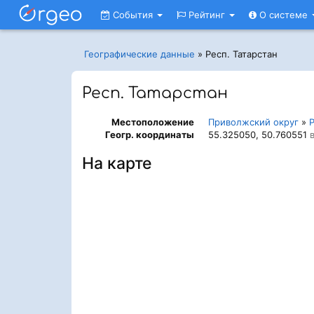
События
Рейтинг
О системе
Географические данные
»
Респ. Татарстан
Респ. Татарстан
Местоположение
Приволжский округ
»
Р
Геогр. координаты
55.325050, 50.760551
в
На карте