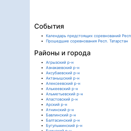
События
Календарь предстоящих соревнований Респ.
Прошедшие соревнования Респ. Татарстан
Районы и города
Агрызский р-н
Азнакаевский р-н
Аксубаевский р-н
Актанышский р-н
Алексеевский р-н
Алькеевский р-н
Альметьевский р-н
Апастовский р-н
Арский р-н
Атнинский р-н
Бавлинский р-н
Балтасинский р-н
Бугульминский р-н
Буинский р-н