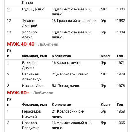
Павел
11
Рудин Денис
16_Альметьевский р-н,
МС
1986
лично
12
Тукаев
18_Граховский р-н, лично
б/р
1982
Дмитрий
13
Хасанов
16_Альметьевский р-н,
б/р
1984
Артур
лично
МУЖ. 40-49
- Любители
П/
п
Фамилия, имя
Коллектив
Квал.
Год
1
Бакиров
16_Казань, лично
б/р
1971
Дамир
2
Васильев
21_Чебоксары, лично
МС
1978
Александр
3
Носков Иван
58_Пенза, лично
б/р
1978
МУЖ. 50+
- Любители
П/
п
Фамилия, имя
Коллектив
Квал.
Год
1
Герасимов
21_Козловский р-н,
б/р
1959
Николай
лично
2
Назаров
16_Альметьевский р-н,
б/р
1965
Владимир
лично