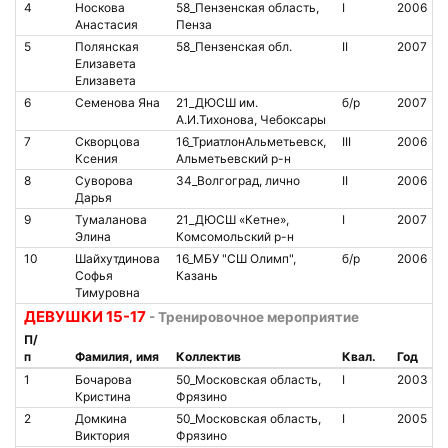
4
Носкова
58_Пензенская область,
I
2006
Анастасия
Пенза
5
Полянская
58_Пензенская обл.
II
2007
Елизавета
Елизавета
6
Семенова Яна
21_ДЮСШ им.
б/р
2007
А.И.Тихонова, Чебоксары
7
Скворцова
16_ТриатлонАльметьевск,
III
2006
Ксения
Альметьевский р-н
8
Суворова
34_Волгоград, лично
II
2006
Дарья
9
Тумаланова
21_ДЮСШ «Кетне»,
I
2007
Элина
Комсомольский р-н
10
Шайхутдинова
16_МБУ "СШ Олимп",
б/р
2006
Софья
Казань
Тимуровна
ДЕВУШКИ 15-17
- Тренировочное мероприятие
П/
п
Фамилия, имя
Коллектив
Квал.
Год
1
Бочарова
50_Московская область,
I
2003
Кристина
Фрязино
2
Домкина
50_Московская область,
I
2005
Виктория
Фрязино