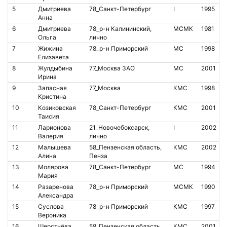
5
Дмитриева
78_Санкт-Петербург
I
1995
Анна
6
Дмитриева
78_р-н Калининский,
МСМК
1981
Ольга
лично
7
Жижина
78_р-н Приморский
МС
1998
Елизавета
8
Жулдыбина
77_Москва ЗАО
МС
2001
Ирина
9
Запасная
77_Москва
КМС
1998
Кристина
10
Козиковская
78_Санкт-Петербург
КМС
2001
Таисия
11
Ларионова
21_Новочебоксарск,
I
2002
Валерия
лично
12
Малышева
58_Пензенская область,
КМС
2002
Алина
Пенза
13
Молярова
78_Санкт-Петербург
МС
1994
Мария
14
Разаренова
78_р-н Приморский
МСМК
1990
Александра
15
Суслова
78_р-н Приморский
КМС
1997
Вероника
16
Шерстнёва
58_Пензенская область,
КМС
2001