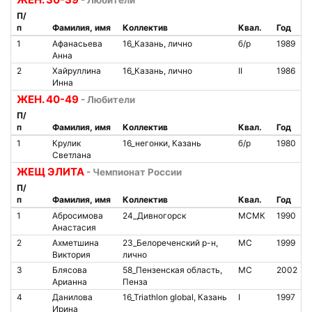
- Любители
П/
п
Фамилия, имя
Коллектив
Квал.
Год
1
Афанасьева
16_Казань, лично
б/р
1989
Анна
2
Хайруллина
16_Казань, лично
II
1986
Инна
ЖЕН. 40-49
- Любители
П/
п
Фамилия, имя
Коллектив
Квал.
Год
1
Крулик
16_негонки, Казань
б/р
1980
Светлана
ЖЕЩ ЭЛИТА
- Чемпионат России
П/
п
Фамилия, имя
Коллектив
Квал.
Год
1
Абросимова
24_Дивногорск
МСМК
1990
Анастасия
2
Ахметшина
23_Белореченский р-н,
МС
1999
Виктория
лично
3
Блясова
58_Пензенская область,
МС
2002
Арианна
Пенза
4
Данилова
16_Triathlon global, Казань
I
1997
Ирина