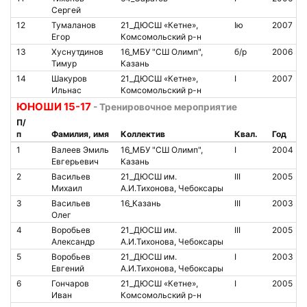
Сергей
12
Тумаланов
21_ДЮСШ «Кетне»,
Iю
2007
Егор
Комсомольский р-н
13
Хуснутдинов
16_МБУ "СШ Олимп",
б/р
2006
Тимур
Казань
14
Шакуров
21_ДЮСШ «Кетне»,
I
2007
Ильнас
Комсомольский р-н
ЮНОШИ 15-17
- Тренировочное мероприятие
П/
п
Фамилия, имя
Коллектив
Квал.
Год
1
Валеев Эмиль
16_МБУ "СШ Олимп",
I
2004
Евгерьевич
Казань
2
Васильев
21_ДЮСШ им.
III
2005
Михаил
А.И.Тихонова, Чебоксары
3
Васильев
16_Казань
III
2003
Олег
4
Воробьев
21_ДЮСШ им.
III
2005
Александр
А.И.Тихонова, Чебоксары
5
Воробьев
21_ДЮСШ им.
I
2003
Евгений
А.И.Тихонова, Чебоксары
6
Гончаров
21_ДЮСШ «Кетне»,
I
2005
Иван
Комсомольский р-н