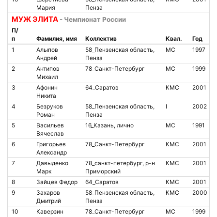
Мария
Пенза
МУЖ ЭЛИТА
- Чемпионат России
П/
п
Фамилия, имя
Коллектив
Квал.
Год
1
Алыпов
58_Пензенская область,
МС
1997
Андрей
Пенза
2
Антипов
78_Санкт-Петербург
МС
1999
Михаил
3
Афонин
64_Саратов
КМС
2001
Никита
4
Безруков
58_Пензенская область,
I
2002
Роман
Пенза
5
Васильев
16_Казань, лично
МС
1991
Вячеслав
6
Григорьев
78_Санкт-Петербург
КМС
2001
Александр
7
Давыденко
78_санкт-петербург, р-н
КМС
2001
Марк
Приморский
8
Зайцев Федор
64_Саратов
КМС
2001
9
Захаров
58_Пензенская область,
КМС
2000
Дмитрий
Пенза
10
Каверзин
78_Санкт-Петербург
МС
1999