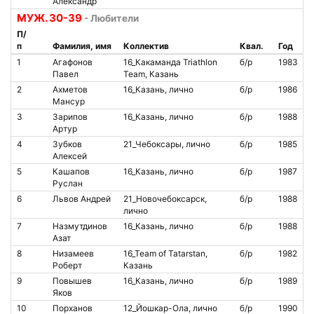
Александр
МУЖ. 30-39
- Любители
П/
п
Фамилия, имя
Коллектив
Квал.
Год
1
Агафонов
16_Какаманда Triathlon
б/р
1983
Павел
Team, Казань
2
Ахметов
16_Казань, лично
б/р
1986
Мансур
3
Зарипов
16_Казань, лично
б/р
1988
Артур
4
Зубков
21_Чебоксары, лично
б/р
1985
Алексей
5
Кашапов
16_Казань, лично
б/р
1987
Руслан
6
Львов Андрей
21_Новочебоксарск,
б/р
1988
лично
7
Назмутдинов
16_Казань, лично
б/р
1988
Азат
8
Низамеев
16_Team of Tatarstan,
б/р
1982
Роберт
Казань
9
Повышев
16_Казань, лично
б/р
1989
Яков
10
Порханов
12_Йошкар-Ола, лично
б/р
1990