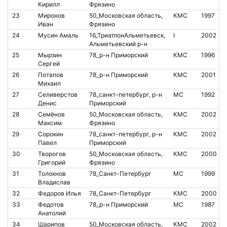
Кирилл
Фрязино
23
Миронов
50_Московская область,
КМС
1997
Иван
Фрязино
24
Мусин Амаль
16_ТриатлонАльметьевск,
I
2002
Альметьевский р-н
25
Мырзин
78_р-н Приморский
КМС
1996
Сергей
26
Потапов
78_р-н Приморский
КМС
2001
Михаил
27
Селиверстов
78_санкт-петербург, р-н
МС
1992
Денис
Приморский
28
Семёнов
50_Московская область,
КМС
2002
Максим
Фрязино
29
Сорокин
78_санкт-петербург, р-н
КМС
2002
Павел
Приморский
30
Творогов
50_Московская область,
КМС
2000
Григорий
Фрязино
31
Толокнов
78_Санкт-Петербург
МС
1999
Владислав
32
Федоров Илья
78_Санкт-Петербург
КМС
2000
33
Федотов
78_р-н Приморский
МС
1987
Анатолий
34
Шарипов
50_Московская область,
КМС
2002