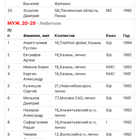
Василий
Фрязино
35
Эсаулов
58_Пензенская область,
МС
1990
Дмитрий
Пенза
МУЖ. 20-29
- Любители
П/
п
Фамилия, имя
Коллектив
Квал.
Год
1
Ахметгалиев
16_Triathlon global, Казань
б/р
1994
Руслан
2
Евграфов
16_Казань, лично
б/р
1992
Артем
3
Иванов Борис
16_Казань, лично
КМС
1993
4
Каргин
16_Казань, лично
КМС
1991
Александр
5
Кузнецов
21_Новочебоксарск,
б/р
1992
Сергей
лично
6
Мельков
77_Москва САО, лично
б/р
1991
Дмитрий
7
Назаров
16_Альметьевский р-н,
б/р
1993
Александр
лично
8
Сафаргалиев
16_Альметьевский р-н,
I
1992
Ришат
лично
9
Чикаев
12_Волжский р-н, лично
б/р
1992