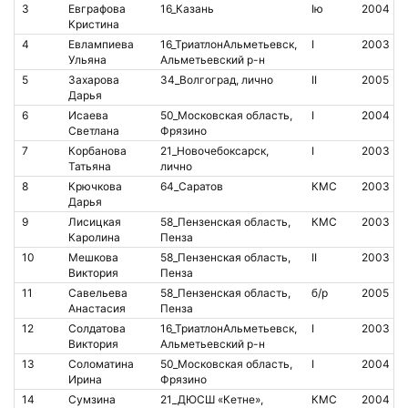
3
Евграфова
16_Казань
Iю
2004
Кристина
4
Евлампиева
16_ТриатлонАльметьевск,
I
2003
Ульяна
Альметьевский р-н
5
Захарова
34_Волгоград, лично
II
2005
Дарья
6
Исаева
50_Московская область,
I
2004
Светлана
Фрязино
7
Корбанова
21_Новочебоксарск,
I
2003
Татьяна
лично
8
Крючкова
64_Саратов
КМС
2003
Дарья
9
Лисицкая
58_Пензенская область,
КМС
2003
Каролина
Пенза
10
Мешкова
58_Пензенская область,
II
2003
Виктория
Пенза
11
Савельева
58_Пензенская область,
б/р
2005
Анастасия
Пенза
12
Солдатова
16_ТриатлонАльметьевск,
I
2003
Виктория
Альметьевский р-н
13
Соломатина
50_Московская область,
I
2004
Ирина
Фрязино
14
Сумзина
21_ДЮСШ «Кетне»,
КМС
2004