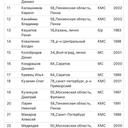
Даниил
11
Калашников
58_Пензенская область,
КМС
2002
Кирилл
Пенза
12
Канайкин
58_Пензенская область,
КМС
2002
Владимир
Пенза
13
Кашапов
16_Казань, лично
б/р
1983
Ренат
14
Коваленко
78_р-н Центральный
КМС
1998
Богдан
15
Колобродов
34_Волгоград, лично
МС
2001
Денис
16
Кондрашов
64_Саратов
МС
2000
Даниил
17
Кривец Илья
64_Саратов
МС
1999
18
Кузихин Олег
78_санкт-петербург, р-н
КМС
2001
Приморский
19
Кузнецов
50_Московская область,
МС
1997
Дмитрий
Фрязино
20
Ларин
58_Пензенская область,
КМС
1991
Николай
Пенза
21
Макаров
78_Санкт-Петербург
КМС
1999
Алексей
22
Медведев
50_Московская область,
КМС
2000