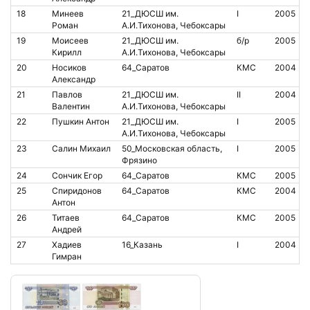
18
Минеев
21_ДЮСШ им.
I
2005
Роман
А.И.Тихонова, Чебоксары
19
Моисеев
21_ДЮСШ им.
б/р
2005
Кирилл
А.И.Тихонова, Чебоксары
20
Носиков
64_Саратов
КМС
2004
Александр
21
Павлов
21_ДЮСШ им.
II
2004
Валентин
А.И.Тихонова, Чебоксары
22
Пушкин Антон
21_ДЮСШ им.
I
2005
А.И.Тихонова, Чебоксары
23
Салин Михаил
50_Московская область,
I
2005
Фрязино
24
Сончик Егор
64_Саратов
КМС
2005
25
Спиридонов
64_Саратов
КМС
2004
Антон
26
Титаев
64_Саратов
КМС
2005
Андрей
27
Хадиев
16_Казань
I
2004
Гимран