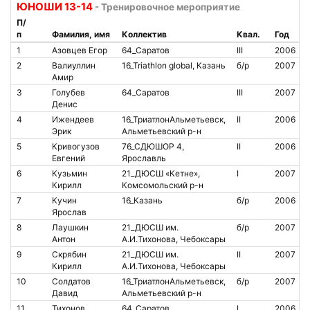
ЮНОШИ 13-14
- Тренировочное мероприятие
П/
п
Фамилия, имя
Коллектив
Квал.
Год
1
Азовцев Егор
64_Саратов
III
2006
2
Валиуллин
16_Triathlon global, Казань
б/р
2007
Амир
3
Голубев
64_Саратов
III
2007
Денис
4
Ижендеев
16_ТриатлонАльметьевск,
II
2006
Эрик
Альметьевский р-н
5
Кривогузов
76_СДЮШОР 4,
II
2006
Евгений
Ярославль
6
Кузьмин
21_ДЮСШ «Кетне»,
I
2007
Кирилл
Комсомольский р-н
7
Кучин
16_Казань
б/р
2006
Ярослав
8
Лаушкин
21_ДЮСШ им.
б/р
2007
Антон
А.И.Тихонова, Чебоксары
9
Скрябин
21_ДЮСШ им.
II
2007
Кирилл
А.И.Тихонова, Чебоксары
10
Солдатов
16_ТриатлонАльметьевск,
б/р
2007
Давид
Альметьевский р-н
11
Тихонов
64_Саратов
I
2006