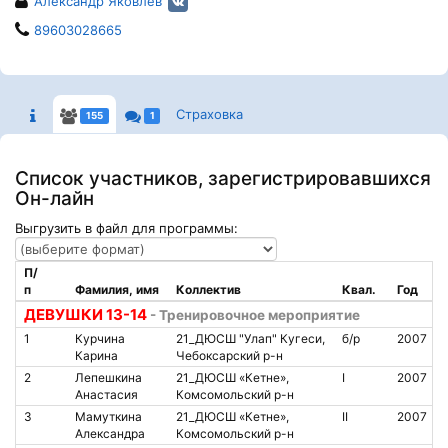
Александр Яковлев
89603028665
Страховка
155
1
Список участников, зарегистрировавшихся
Он-лайн
Выгрузить в файл для программы:
П/
п
Фамилия, имя
Коллектив
Квал.
Год
ДЕВУШКИ 13-14
- Тренировочное мероприятие
1
Курчина
21_ДЮСШ "Улап" Кугеси,
б/р
2007
Карина
Чебоксарский р-н
2
Лепешкина
21_ДЮСШ «Кетне»,
I
2007
Анастасия
Комсомольский р-н
3
Мамуткина
21_ДЮСШ «Кетне»,
II
2007
Александра
Комсомольский р-н