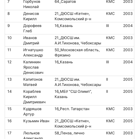
7
Горбунов
64_Саратов
КМС
2003
Николай
8
Денисов
21_ДЮСШ «Кетне»,
КМС
2003
Кирилл
Комсомольский р-н
9
Дорофеев
16_Казань
III
2004
Глеб
10
Иванов
21_ДЮСШ им.
КМС
2003
Дмитрий
А.И.Тихонова, Чебоксары
11
Игнатушко
50_Московская область,
КМС
2003
Александр
Фрязино
12
Калинкин
16_Казань
III
2004
Ярослав
Денисович
13
Капитонов
21_ДЮСШ им.
II
2005
Матвей
А.И.Тихонова, Чебоксары
14
Кораблев
16_МБУ "СШ Олимп",
II
2005
Кирилл
Казань
Дмитриевич
15
Кудряшов
16_Респ. Татарстан
КМС
2003
Артур
16
Кузьмин Иван
21_ДЮСШ «Кетне»,
КМС
2005
Комсомольский р-н
17
Люльков
58_Пенза, лично
КМС
2003
Александр