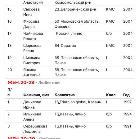
Анастасия
Комсомольский р-н
15
Сысоева
23_Белореченский р-н
КМС
2004
Инна
16
Фирсова
50_Московская область,
КМС
2004
Дарья
Фрязино
17
Чайникова
_Россия, лично
б/р
2004
Рената
18
Широкова
64_Саратов
КМС
2004
Елена
19
Шишкина
58_Пензенская область,
I
2004
Виктория
Пенза
20
Янкина
58_Пензенская область,
I
2004
Ангелина
Пенза
ЖЕН. 20-29
- Любители
П/
п
Фамилия, имя
Коллектив
Квал.
Год
1
Данилова
16_Triathlon global, Казань
I
1997
Ирина
2
Ильичева
16_Казань, лично
б/р
1994
Алена
3
Серебрякова
16_Казань, лично
б/р
1991
Людмила
ЖЕН. 30-39