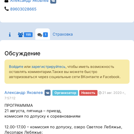
Александр Яковлев
89603028665
Страховка
155
1
Обсуждение
Войдите
или
зарегистрируйтесь
, чтобы иметь возможность
оставлять комментарии.Также вы можете быстро
авторизоваться через социальные сети ВКонтакте и Facebook.
Александр Яковлев
Организатор
Новость
21 авг. 2020 г.,
7:57:12
ПРОГРАМММА
21 августа, пятница – приезд,
комиссия по допуску к соревнованиям
12.00-17.00 – комиссия по допуску, озеро Светлое Лебяжье,
Лесопарк Лебяжье;