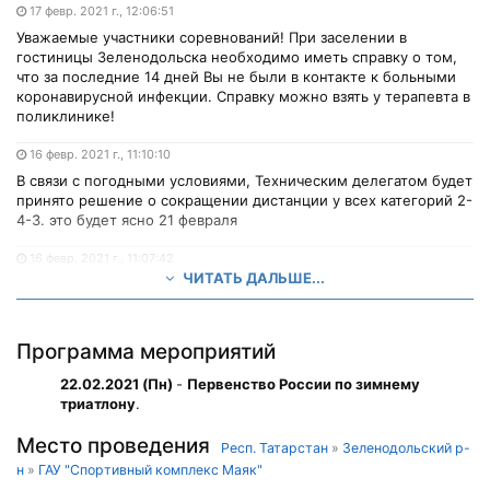
17 февр. 2021 г., 12:06:51
Уважаемые участники соревнований! При заселении в
гостиницы Зеленодольска необходимо иметь справку о том,
что за последние 14 дней Вы не были в контакте к больными
коронавирусной инфекции. Справку можно взять у терапевта в
поликлинике!
16 февр. 2021 г., 11:10:10
В связи с погодными условиями, Техническим делегатом будет
принято решение о сокращении дистанции у всех категорий 2-
4-3. это будет ясно 21 февраля
16 февр. 2021 г., 11:07:42
ЧИТАТЬ ДАЛЬШЕ...
08.00 - 08.40 – открыта транзитная зона для юношей и
девушек Ю14
08.50 – старт ;
Программа мероприятий
10.00 – торжественное открытие соревнований. Сцена;
22.02.2021 (Пн)
-
Первенство России по зимнему
триатлону
.
10.20 – 10.50 - открыта транзитная зона для Ю17, Ю23,
любители;
Место проведения
Респ. Татарстан
»
Зеленодольский р-
н
»
ГАУ "Спортивный комплекс Маяк"
11.00 – старт;