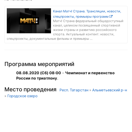
Канал Матч! Cтрана. Трансляции, новости,
спецпроекты, премьеры программ
Матч! Cтрана федеральный общедоступный
канал, целиком посвященный спортивной
жизни страны и развитию российского
спорта. Актуальный контент: новости,
спецпроекты, документальные фильмы и премьеры ...
Программа мероприятий
08.08.2020 (Сб) 08:00
-
Чемпионат и первенство
России по триатлону
.
Место проведения
Респ. Татарстан
»
Альметьевский р-н
»
Городское озеро