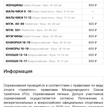
ЖЕНЩИНЫ
500 ₽
Кубок России – Жен. 16-39 лет
МАЛЬЧИКИ 9 -10
–
Юные триатлеты – Муж. 9-10 лет
МАЛЬЧИКИ 11-12
–
Юные триатлеты – Муж. 11-12 лет
МУЖ. 40-49
500 ₽
Любители – Муж. 40-49 лет
МУЖ. 50+
500 ₽
Любители – Муж. 50-69 лет
МУЖЧИНЫ
500 ₽
Кубок России – Муж. 16-39 лет
ЮНИОРКИ 16-19
400 ₽
Всероссийские – Жен. 16-19 лет
ЮНИОРЫ 16-19
400 ₽
Всероссийские – Муж. 16-19 лет
ЮНОШИ 13-14
300 ₽
Всероссийские – Муж. 13-14 лет
ЮНОШИ 15-17
300 ₽
Всероссийские – Муж. 15-17 лет
Информация
Соревнования проводятся в соответствии с правилами по виду
спорта «триатлон», правилами Международного Союза
триатлона (ITU). Соревнования личные. Допуск участников
соревнований осуществляется согласно Положению о
межрегиональных и всероссийских официальных спортивных
соревнованиях по триатлону на 2020 год. Протесты подаются