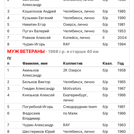
Александр
3
Кошелохов Андрей
Челябинск, лично
б/р
1985
4
Кузьмин Евгений
Челябинск, лично
б/р
1990
5
Никитин Егор
Озерск, лично
б/р
1981
6
Пугач Валерий
Челябинск, лично
б/р
1953
7
Ровков Алексей
Копейск, лично
II
2004
8
Чурин Игорь
RAY
б/р
1994
МУЖ ВЕТЕРАНЫ
- 1968 г.р. и старше 40 км
П/
п
Фамилия, имя
Коллектив
Квал.
Год
1
Акиньхов
2К Озерск
б/р
1958
Александр
2
Бельков Виктор
Челябинск, лично
б/р
1965
3
Гнедин Александр
Motivators
б/р
1967
4
Князьков Алексей
Екатеринбург,
б/р
1966
лично
5
Погребной Игорь
Слюдорудник-team
б/р
1961
6
Федосеев
по Маяк
б/р
1966
Владимир
7
Чурин Александр
RAY
б/р
1963
8
Шестериков Юрий
Челябинск, лично
б/р
1960