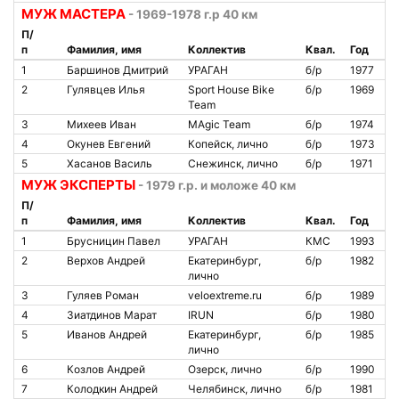
МУЖ МАСТЕРА
- 1969-1978 г.р 40 км
П/
п
Фамилия, имя
Коллектив
Квал.
Год
1
Баршинов Дмитрий
УРАГАН
б/р
1977
2
Гулявцев Илья
Sport House Bike
б/р
1969
Team
3
Михеев Иван
MAgic Team
б/р
1974
4
Окунев Евгений
Копейск, лично
б/р
1973
5
Хасанов Василь
Снежинск, лично
б/р
1971
МУЖ ЭКСПЕРТЫ
- 1979 г.р. и моложе 40 км
П/
п
Фамилия, имя
Коллектив
Квал.
Год
1
Брусницин Павел
УРАГАН
КМС
1993
2
Верхов Андрей
Екатеринбург,
б/р
1982
лично
3
Гуляев Роман
veloextreme.ru
б/р
1989
4
Зиатдинов Марат
IRUN
б/р
1980
5
Иванов Андрей
Екатеринбург,
б/р
1985
лично
6
Козлов Андрей
Озерск, лично
б/р
1990
7
Колодкин Андрей
Челябинск, лично
б/р
1981