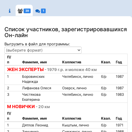
39
1
Список участников, зарегистрировавшихся
Он-лайн
Выгрузить в файл для программы:
П/
п
Фамилия, имя
Коллектив
Квал.
Год
ЖЕН ЭКСПЕРТЫ
- 1979 г.р. и моложе 40 км
1
Боровинских
Челябинск, лично
б/р
1987
Надежда
2
Лифанова Олеся
Озерск, лично
б/р
1987
3
Чистякова
Челябинск, лично
б/р
1983
Екатерина
М НОВИЧКИ
- 20 км
П/
п
Фамилия, имя
Коллектив
Квал.
Год
1
Дятлов Леонид
Кыштым, лично
б/р
1971
2
Зинченко
Снежинск, лично
б/р
1988