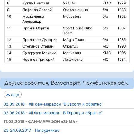
8
Кукла Дмитрий
УРАГАН
КМС
1979
9
Лифанов Сергей
Озерск, лично
б/р
1983
10
Москаленко
Motivators
б/р
1982
Александр
11
Прокин Сергей
Sport House Bike
б/р
1987
Team
12
Прокопчик Дмитрий
MAgic Team
б/р
1985
13
Степанов Степан
СпортЭк
МС
1990
14
Сухоруков Максим
Motivators
КМС
1996
15
Честнов Григорий
Локомотив
МС
1984
Другие события, Велоспорт, Челябинская обл.
еще
02.09.2018 - XIII фан-марафон "В Европу и обратно"
02.06.2018 - XII Фан-марафон "В Европу и обратно"
17.03.2018 - ФАН-МАРАФОН «ЗИМА»
23-24.09.2017 - На рудниках