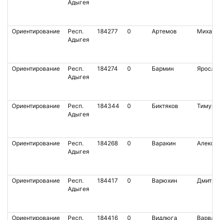
Адыгея
Ориентирование
Респ.
184277
0
Артемов
Михаил
Адыгея
Ориентирование
Респ.
184274
0
Бармин
Яросла
Адыгея
Ориентирование
Респ.
184344
0
Биктяков
Тимур
Адыгея
Ориентирование
Респ.
184268
0
Варакин
Алексе
Адыгея
Ориентирование
Респ.
184417
0
Варюхин
Дмитри
Адыгея
Ориентирование
Респ.
184416
0
Видлюга
Варвар