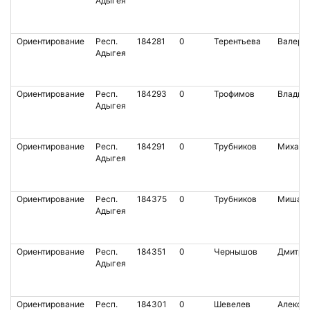
Адыгея
Ориентирование
Респ.
184281
0
Терентьева
Валери
Адыгея
Ориентирование
Респ.
184293
0
Трофимов
Владим
Адыгея
Ориентирование
Респ.
184291
0
Трубников
Михаил
Адыгея
Ориентирование
Респ.
184375
0
Трубников
Миша
Адыгея
Ориентирование
Респ.
184351
0
Чернышов
Дмитри
Адыгея
Ориентирование
Респ.
184301
0
Шевелев
Алекса