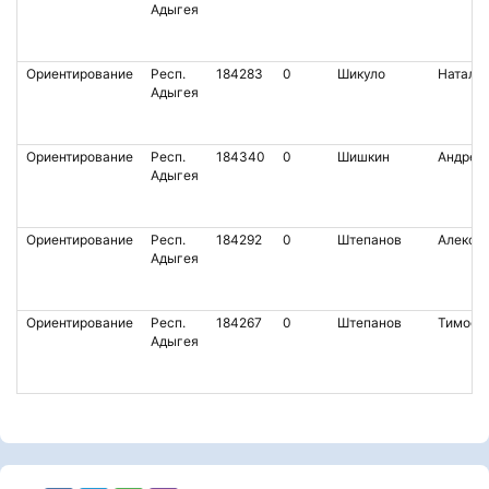
Адыгея
Ориентирование
Респ.
184283
0
Шикуло
Наталь
Адыгея
Ориентирование
Респ.
184340
0
Шишкин
Андрей
Адыгея
Ориентирование
Респ.
184292
0
Штепанов
Алекса
Адыгея
Ориентирование
Респ.
184267
0
Штепанов
Тимофе
Адыгея