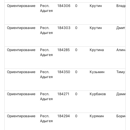
Ориентирование
Респ.
184306
0
Крутин
Владис
Адыгея
Ориентирование
Респ.
184303
0
Крутин
Дмитри
Адыгея
Ориентирование
Респ.
184285
0
Крутина
Алина
Адыгея
Ориентирование
Респ.
184350
0
Кузьмин
Тимур
Адыгея
Ориентирование
Респ.
184271
0
Курбаков
Дамир
Адыгея
Ориентирование
Респ.
184294
0
Курякин
Борисл
Адыгея