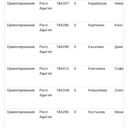
Ориентирование
Респ.
184307
0
Карабанов
Никита
Адыгея
Ориентирование
Респ.
184266
0
Карпенко
Конста
Адыгея
Ориентирование
Респ.
184299
0
Касаткин
Дмитри
Адыгея
Ориентирование
Респ.
184413
0
Ключкина
София
Адыгея
Ориентирование
Респ.
184348
0
Ковыляева
Злата
Адыгея
Ориентирование
Респ.
184295
0
Костылев
Михаил
Адыгея