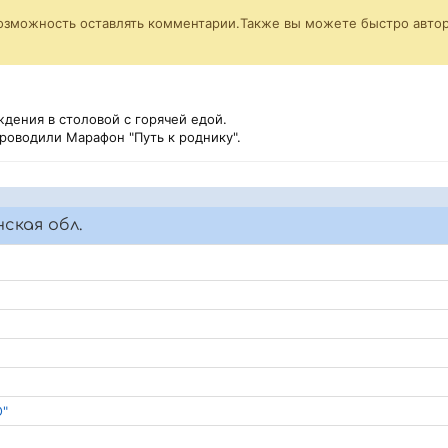
возможность оставлять комментарии.Также вы можете быстро автор
дения в столовой с горячей едой.
проводили Марафон "Путь к роднику".
ская обл.
О"