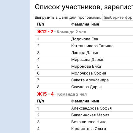
Список участников, зареги
Выгрузить в файл для программы:
П/п
Фамилия, имя
Ж12 - 2
- Команда 2 чел
1
Додонова Ева
2
Котельникова Татьяна
3
Лапина Дарья
4
Мирасова Дарья
5
Миронова Вика
6
Молочкова София
7
Савета Александра
8
Скачкова Дарья
Ж15 - 4
- Команда 2 чел
П/п
Фамилия, имя
1
Александрова Софья
2
Бакалинская Мария
3
Бояршинова Нина
4
Каллистова Ольга