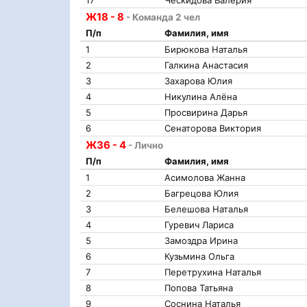
17
Ческидова Валерия
Ж18 - 8
- Команда 2 чел
П/п
Фамилия, имя
1
Бирюкова Наталья
2
Галкина Анастасия
3
Захарова Юлия
4
Никулина Алёна
5
Просвирина Дарья
6
Сенаторова Виктория
Ж36 - 4
- Лично
П/п
Фамилия, имя
1
Асимолова Жанна
2
Багрецова Юлия
3
Белешова Наталья
4
Гуревич Лариса
5
Замоздра Ирина
6
Кузьмина Ольга
7
Перетрухина Наталья
8
Попова Татьяна
9
Соснина Наталья