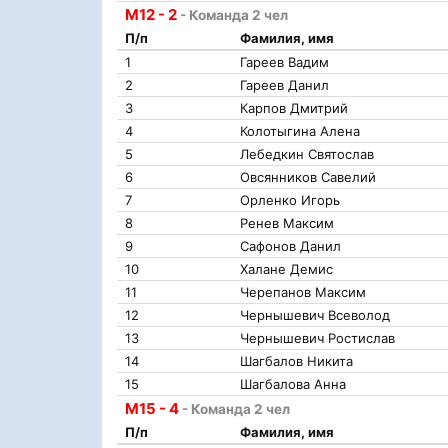
М12 - 2
- Команда 2 чел
П/п
Фамилия, имя
1
Гареев Вадим
2
Гареев Данил
3
Карпов Дмитрий
4
Колотыгина Алена
5
Лебедкин Святослав
6
Овсянников Савелий
7
Орленко Игорь
8
Ренев Максим
9
Сафонов Данил
10
Халане Демис
11
Черепанов Максим
12
Чернышевич Всеволод
13
Чернышевич Ростислав
14
Шагбалов Никита
15
Шагбалова Анна
М15 - 4
- Команда 2 чел
П/п
Фамилия, имя