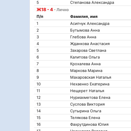
5
Степанова Александра
Ж18 - 4
- Лично
П/п
Фамилия, имя
1
Асипчук Александра
2
Бутымова Анна
3
Глебова Анна
4
Жданкова Анастасия
5
Захарова Светлана
6
Калитова Ольга
7
Крохалева Анна
8
Маркова Марина
9
Махаровская Наталья
10
Нехаенко Екатерина
11
Нещерет Наталья
12
Нуриахметова Елена
13
Суслова Виктория
14
Сутырина Ольга
15
Телякова Елена
16
Фахрутдинова Юлия