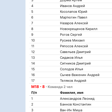
3
Дорма Артём
4
Иванов Андрей
5
Косолапов Юрий
6
Мартюгин Павел
7
Назаров Алексей
8
Новокрещенов Кирилл
9
Рогов Сергей
10
Русиев Михаил
11
Ряпосов Алексей
12
Савельев Дмитрий
13
Сидаков Илья
14
Ситников Дмитрий
15
Солодов Илья
16
Сычев-Важенин Андрей
17
Теляков Андрей
М18 - 8
- Команда 2 чел
П/п
Фамилия, имя
1
Александров Леонид
2
Баннов Константин
3
Ван-Ин Миша