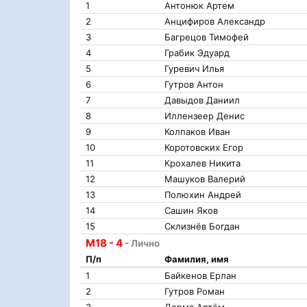
1
Антонюк Артем
2
Анцифиров Александр
3
Багрецов Тимофей
4
Грабик Эдуард
5
Гуревич Илья
6
Гутров Антон
7
Давыдов Даниил
8
Иллензеер Денис
9
Колпаков Иван
10
Коротовских Егор
11
Крохалев Никита
12
Машуков Валерий
13
Полюхин Андрей
14
Сашин Яков
15
Склизнёв Богдан
М18 - 4
- Лично
П/п
Фамилия, имя
1
Байкенов Ерлан
2
Гутров Роман