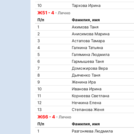
10
Тархова Ирина
Ж51 - 4
- Лично
П/п
Фамилия, имя
1
Акимова Таня
2
Анисимова Марина
3
Астапова Тамара
4
Галкина Татьяна
5
Галямина Людмила
6
Гармышева Таня
7
Доможирова Вера
8
Дьяченко Таня
9
Женина Ира
10
Иванова Ирина
11
Корнеева Светлана
12
Нечкина Елена
13
Степанова Женя
Ж66 - 4
- Лично
П/п
Фамилия, имя
1
Разгоняева Людмила