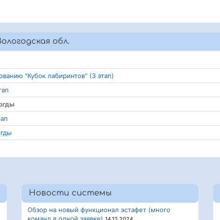
ологодская обл.
ванию "Кубок лабиринтов" (3 этап)
тап
логды
тап
огды
Новости системы
Обзор на новый функционал эстафет (много
команд в одной заявке)
14.12.2024