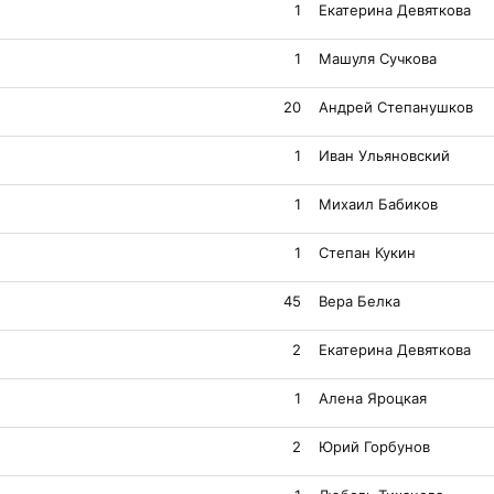
1
Екатерина Девяткова
1
Машуля Сучкова
20
Андрей Степанушков
1
Иван Ульяновский
1
Михаил Бабиков
1
Степан Кукин
45
Вера Белка
2
Екатерина Девяткова
1
Алена Яроцкая
2
Юрий Горбунов