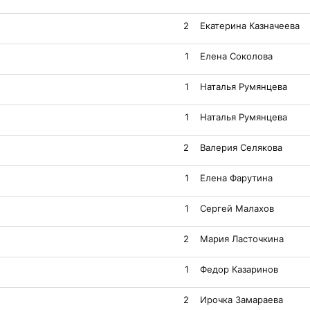
2
Екатерина Казначеева
1
Елена Соколова
1
Наталья Румянцева
1
Наталья Румянцева
2
Валерия Селякова
1
Елена Фарутина
1
Сергей Малахов
2
Мария Ласточкина
1
Федор Казаринов
2
Ирочка Замараева