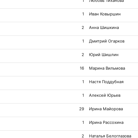
1
Любовь Тиханова
1
Иван Ковыршин
2
Анна Шишкина
1
Дмитрий Огарков
2
Юрий Шишлин
16
Марина Вильмова
1
Настя Поддубная
1
Алексей Юрьев
29
Ирина Майорова
1
Ирина Рассохина
2
Наталья Белоглазова