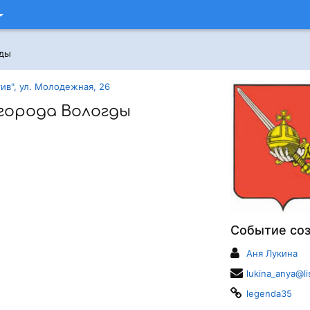
гды
ив", ул. Молодежная, 26
города Вологды
Событие со
Аня Лукина
lukina_anya@li
legenda35