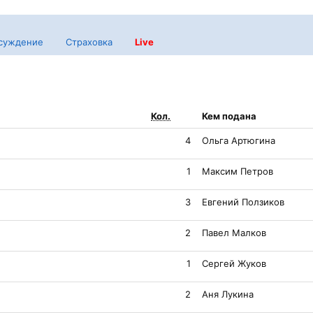
суждение
Страховка
Live
Кол.
Кем подана
4
Ольга Артюгина
1
Максим Петров
3
Евгений Ползиков
2
Павел Малков
1
Сергей Жуков
2
Аня Лукина