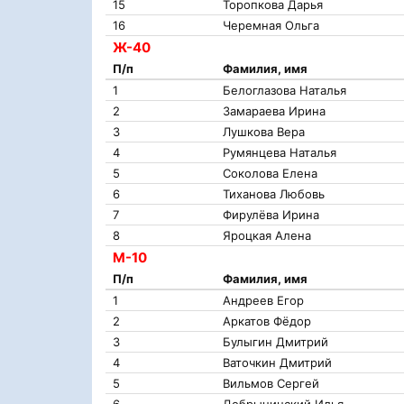
15
Торопкова Дарья
16
Черемная Ольга
Ж-40
П/п
Фамилия, имя
1
Белоглазова Наталья
2
Замараева Ирина
3
Лушкова Вера
4
Румянцева Наталья
5
Соколова Елена
6
Тиханова Любовь
7
Фирулёва Ирина
8
Яроцкая Алена
М-10
П/п
Фамилия, имя
1
Андреев Егор
2
Аркатов Фёдор
3
Булыгин Дмитрий
4
Ваточкин Дмитрий
5
Вильмов Сергей