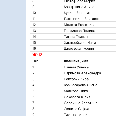
8
Евстафьева Мария
9
Ковыршина Алиса
10
Кукина Вероника
11
Ласточкина Елизавета
12
Молева Екатерина
13
Ползикова Полина
14
Титова Таисия
15
Хатанзейская Нани
16
Шиловская Ксения
Ж-12
П/п
Фамилия, имя
1
Банная Ульяна
2
Баринова Александра
3
Войтович Кира
4
Комиссарова Диана
5
Малкова Ника
6
Соколова Юлия
7
Сорокина Алевтина
8
Сюнина Софья
9
Тиунова Мария