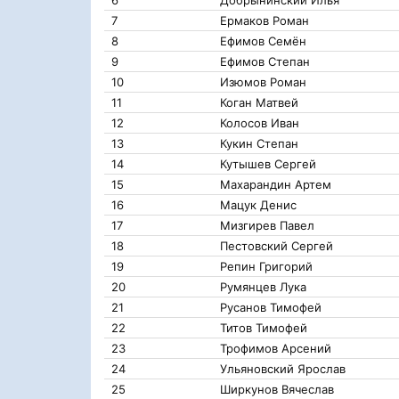
6
Добрынинский Илья
7
Ермаков Роман
8
Ефимов Семён
9
Ефимов Степан
10
Изюмов Роман
11
Коган Матвей
12
Колосов Иван
13
Кукин Степан
14
Кутышев Сергей
15
Махарандин Артем
16
Мацук Денис
17
Мизгирев Павел
18
Пестовский Сергей
19
Репин Григорий
20
Румянцев Лука
21
Русанов Тимофей
22
Титов Тимофей
23
Трофимов Арсений
24
Ульяновский Ярослав
25
Ширкунов Вячеслав