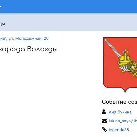
гды
ив", ул. Молодежная, 26
города Вологды
Событие со
Аня Лукина
lukina_anya@li
legenda35