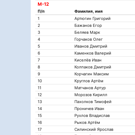
М-12
П/п
Фамилия, имя
1
Артюгин Григорий
2
Бажанов Егор
3
Беляев Марк
4
Горчаков Олег
5
Иванов Дмитрий
6
Каменков Валерий
7
Киселёв Иван
8
Колпаков Дмитрий
9
Корчагин Максим
10
Круглов Артём
11
Матчанов Артур
12
Морозов Кирилл
13
Пахолков Тимофей
14
Проничев Иван
15
Рухлов Владислав
16
Рыков Артём
17
Силинский Ярослав