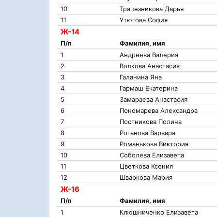
10
Трапезникова Дарья
11
Утюгова София
Ж-14
П/п
Фамилия, имя
1
Андреева Валерия
2
Волкова Анастасия
3
Галанина Яна
4
Гармаш Екатерина
5
Замараева Анастасия
6
Пономарева Александра
7
Постникова Полина
8
Роганова Варвара
9
Романькова Виктория
10
Соболева Елизавета
11
Цветкова Ксения
12
Шваркова Мария
Ж-16
П/п
Фамилия, имя
1
Клюшниченко Елизавета