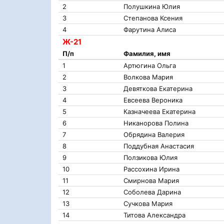
2
Полушкина Юлия
3
Степанова Ксения
4
Фарутина Алиса
Ж-21
П/п
Фамилия, имя
1
Артюгина Ольга
2
Волкова Мария
3
Девяткова Екатерина
4
Евсеева Вероника
5
Казначеева Екатерина
6
Никанорова Полина
7
Обрядина Валерия
8
Поддубная Анастасия
9
Ползикова Юлия
10
Рассохина Ирина
11
Смирнова Мария
12
Соболева Дарина
13
Сучкова Мария
14
Титова Александра