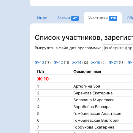
Инфо
Заявки
Участники
Об
47
178
Список участников, зарегис
Выгрузить в файл для программы:
Ж-10
Ж-12
Ж-14
Ж-16
Ж-21
Ж-
(16)
(11)
(12)
(4)
(16)
П/п
Фамилия, имя
Ж-10
1
Артюгина Зоя
2
Баранова Екатерина
3
Белавина Мирослава
4
Воробьёва Варвара
5
Гомбалевская Анастасия
6
Гомбалевская Виктория
7
Горбунова Екатерина