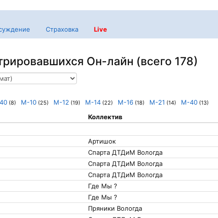
суждение
Страховка
Live
трировавшихся Он-лайн (всего 178)
40
М-10
М-12
М-14
М-16
М-21
М-40
(8)
(25)
(19)
(22)
(18)
(14)
(13)
Коллектив
Артишок
Спарта ДТДиМ Вологда
Спарта ДТДиМ Вологда
Спарта ДТДиМ Вологда
Где Мы ?
Где Мы ?
Пряники Вологда