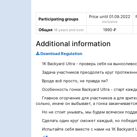
Price until 01.09.2022
Participating groups
inclusive
Общая
1990 ₽
18 years and over
Additional information
Download Regulation
1K Backyard Ultra - проверь себя на выносливос
Задача участников преодолеть круг протяженнос
Вроде всё просто, не правда ли?
Особенность гонки Backyard Ultra - старт каждый
Главное огорчение для участников а для зрител
сольно, иначе он выбывает, а гонка заканчиваетс
Но не стоит унывать, мы будем всячески подде
Сделать один круг сможет каждый, но победит
Испытайте себя вместе с нами на 1K Backyard Ul