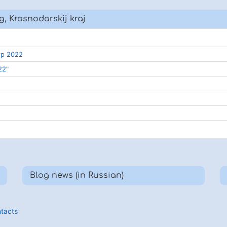
g, Krasnodarskij kraj
тр 2022
22"
Blog news (in Russian)
tacts