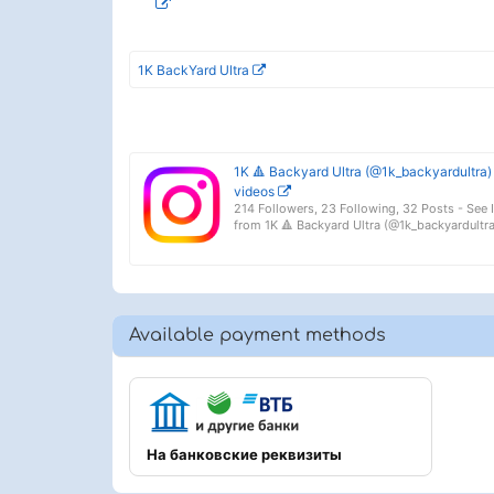
1K BackYard Ultra
1K 🔺 Backyard Ultra (@1k_backyardultra)
videos
214 Followers, 23 Following, 32 Posts - See
from 1K 🔺 Backyard Ultra (@1k_backyardultra
Available payment methods
На банковские реквизиты