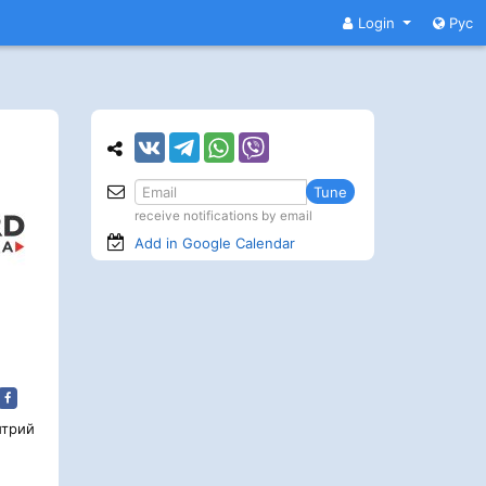
Login
Рус
Tune
receive notifications by email
Add in Google
Calendar
трий