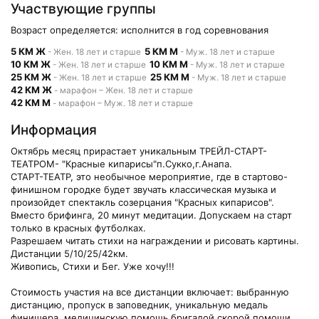
Участвующие группы
Возраст определяется: исполнится в год соревнования
5 КМ Ж
5 КМ М
- Жен. 18 лет и старше
- Муж. 18 лет и старше
10 КМ Ж
10 КМ М
- Жен. 18 лет и старше
- Муж. 18 лет и старше
25 КМ Ж
25 КМ М
- Жен. 18 лет и старше
- Муж. 18 лет и старше
42 КМ Ж
- марафон – Жен. 18 лет и старше
42 КМ М
- марафон – Муж. 18 лет и старше
Информация
Октябрь месяц прирастает уникальным ТРЕЙЛ-СТАРТ-
ТЕАТРОМ- "Красные кипарисы"п.Сукко,г.Анапа.
СТАРТ-ТЕАТР, это необычное мероприятие, где в стартово-
финишном городке будет звучать классическая музыка и
произойдет спектакль созерцания "Красных кипарисов".
Вместо брифинга, 20 минут медитации. Допускаем на старт
только в красных футболках.
Разрешаем читать стихи на награждении и рисовать картины.
Дистанции 5/10/25/42км.
Живопись, Стихи и Бег. Уже хочу!!!
Стоимость участия на все дистанции включает: выбранную
дистанцию, пропуск в заповедник, уникальную медаль
финишера, медицинскую помощь бригадой скорой помощи,