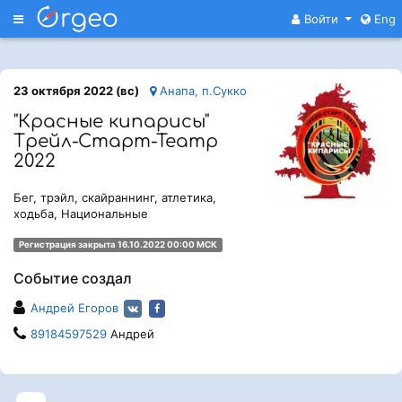
Меню
Войти
Eng
23 октября 2022 (вс)
Анапа, п.Сукко
"Красные кипарисы"
Трейл-Старт-Театр
2022
Бег, трэйл, скайраннинг, атлетика,
ходьба, Национальные
Регистрация закрыта 16.10.2022 00:00 МСК
Событие создал
Андрей Егоров
89184597529
Андрей