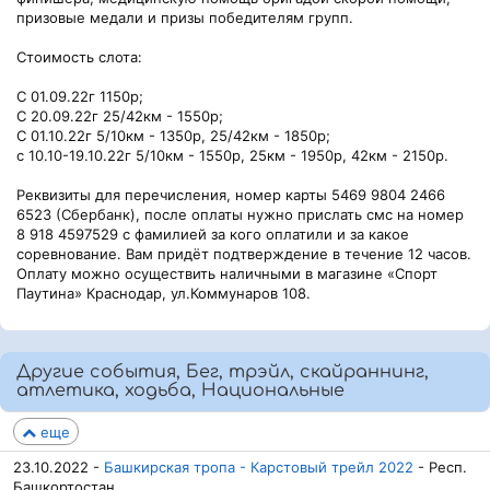
призовые медали и призы победителям групп.
Стоимость слота:
С 01.09.22г 1150р;
С 20.09.22г 25/42км - 1550р;
С 01.10.22г 5/10км - 1350р, 25/42км - 1850р;
с 10.10-19.10.22г 5/10км - 1550р, 25км - 1950р, 42км - 2150р.
Реквизиты для перечисления, номер карты 5469 9804 2466
6523 (Сбербанк), после оплаты нужно прислать смс на номер
8 918 4597529 с фамилией за кого оплатили и за какое
соревнование. Вам придёт подтверждение в течение 12 часов.
Оплату можно осуществить наличными в магазине «Спорт
Паутина» Краснодар, ул.Коммунаров 108.
Другие события, Бег, трэйл, скайраннинг,
атлетика, ходьба, Национальные
еще
23.10.2022 -
Башкирская тропа - Карстовый трейл 2022
- Респ.
Башкортостан