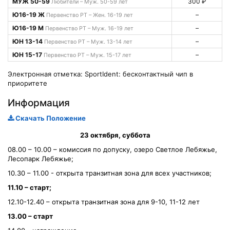
МУЖ 50-59
300 ₽
Любители – Муж. 50-59 лет
Ю16-19 Ж
–
Первенство РТ – Жен. 16-19 лет
Ю16-19 М
–
Первенство РТ – Муж. 16-19 лет
ЮН 13-14
–
Первенство РТ – Муж. 13-14 лет
ЮН 15-17
–
Первенство РТ – Муж. 15-17 лет
Электронная отметка: SportIdent: бесконтактный чип в
приоритете
Информация
Скачать Положение
23 октября, суббота
08.00 – 10.00 – комиссия по допуску, озеро Светлое Лебяжье,
Лесопарк Лебяжье;
10.30 – 11.00 - открыта транзитная зона для всех участников;
11.10 – старт;
12.10-12.40 – открыта транзитная зона для 9-10, 11-12 лет
13.00 – старт