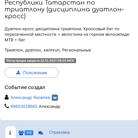
Республики Татарстан по
триатлону (дисциплина дуатлон-
кросс)
Дуатлон-кросс дисциплина триатлона. Кроссовый бег по
пересеченной местности + велогонка на горном велосипеде
MTB + бег
Триатлон, дуатлон, swimrun, Региональные
Регистрация закрыта 22.10.2021 09:00 МСК
Положение
Событие создал
Александр Яковлев
89603028665
Александр
Страховка
113