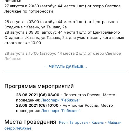
Лебяжье
27 августа в 20:30 (автобус 44 места 1 шт.) от озеро Светлое
Лебяжье по потребности
28 августа в 07:00 (автобус 44 места 1 шт.) от Центрального
Стадиона г.Казань, ул.Ташаяк, 2а
28 августа в 09:30 (автобус 44 места 1 шт.) от Центрального
Стадиона г.Казань, ул.Ташаяк, 2а, для участников у кого время
старта позже 10.00
28 августа в 15:00 (автобус 44 места 2 шт.) от озеро Светлое
Лебяжье
ЧИТАТЬ ДАЛЬШЕ...
По вопросам встречи и отъезда участников обращаться к
Марии Геннадьевне, +7 912 769 76 30
Другие заявки на встречу и отъезд за счет командирующих
Программа мероприятий
организаций.
28.08.2021 (Сб) 08:00
- Первенство России. Место
Транспортная компания "Беркет-Транс" г.Казань., ул.
проведения:
Лесопарк "Лебяжье"
Оренбургский тракт д.8
28.08.2021 (Сб) 10:00
- Чемпионат России. Место
тел: +7 (987) 416 73 18 +7 (843) 226 95 00
проведения:
Лесопарк "Лебяжье"
http://www.xn--80abmayurclga.xn--p1ai/
Места проведения
Респ. Татарстан
»
Казань
»
Майдан
озеро Лебяжье