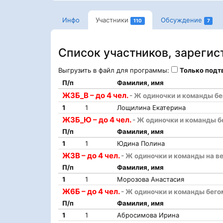
Инфо
Участники
Обсуждение
110
7
Список участников, зареги
Выгрузить в файл для программы:
Только под
П/п
Фамилия, имя
Ж3Б_В – до 4 чел.
- Ж одиночки и команды б
1
1
Лощилина Екатерина
Ж3Б_Ю – до 4 чел.
- Ж одиночки и команды б
П/п
Фамилия, имя
1
1
Юдина Полина
Ж3В – до 4 чел.
- Ж одиночки и команды на в
П/п
Фамилия, имя
1
1
Морозова Анастасия
Ж6Б – до 4 чел.
- Ж одиночки и команды бего
П/п
Фамилия, имя
1
1
Абросимова Ирина