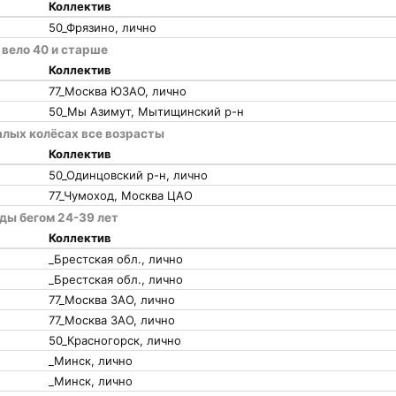
Коллектив
50_Фрязино, лично
 вело 40 и старше
Коллектив
77_Москва ЮЗАО, лично
50_Мы Азимут, Мытищинский р-н
алых колёсах все возрасты
Коллектив
50_Одинцовский р-н, лично
77_Чумоход, Москва ЦАО
ды бегом 24-39 лет
Коллектив
_Брестская обл., лично
_Брестская обл., лично
77_Москва ЗАО, лично
77_Москва ЗАО, лично
50_Красногорск, лично
_Минск, лично
_Минск, лично