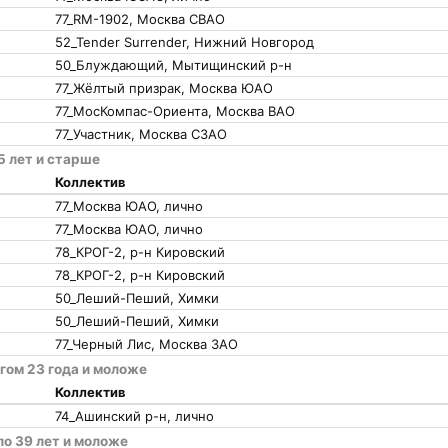
77_RM-1902, Москва СВАО
52_Tender Surrender, Нижний Новгород
50_Блуждающий, Мытищинский р-н
77_Жёлтый призрак, Москва ЮАО
77_МосКомпас-Ориента, Москва ВАО
77_Участник, Москва СЗАО
5 лет и старше
Коллектив
77_Москва ЮАО, лично
77_Москва ЮАО, лично
78_КРОГ-2, р-н Кировский
78_КРОГ-2, р-н Кировский
50_Леший-Пеший, Химки
50_Леший-Пеший, Химки
77_Черный Лис, Москва ЗАО
гом 23 года и моложе
Коллектив
74_Ашинский р-н, лично
ло 39 лет и моложе