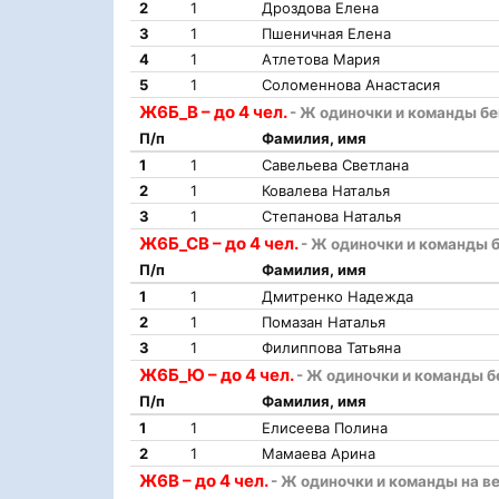
2
1
Дроздова Елена
3
1
Пшеничная Елена
4
1
Атлетова Мария
5
1
Соломеннова Анастасия
Ж6Б_В – до 4 чел.
- Ж одиночки и команды б
П/п
Фамилия, имя
1
1
Савельева Светлана
2
1
Ковалева Наталья
3
1
Степанова Наталья
Ж6Б_СВ – до 4 чел.
- Ж одиночки и команды 
П/п
Фамилия, имя
1
1
Дмитренко Надежда
2
1
Помазан Наталья
3
1
Филиппова Татьяна
Ж6Б_Ю – до 4 чел.
- Ж одиночки и команды б
П/п
Фамилия, имя
1
1
Елисеева Полина
2
1
Мамаева Арина
Ж6В – до 4 чел.
- Ж одиночки и команды на в