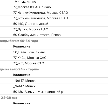
_Минск, лично
77_Москва ЮВАО, лично
77_Котики-Животики, Москва СЗАО
77_Котики-Животики, Москва СЗАО
50_КЮ, Долгопрудный
77_Лугор, Москва ЦАО
60_Слабоумие и отвага, Псков
анды бегом 40-54 года
Коллектив
50_Балашиха, лично
77_КиСа, Москва САО
77_КоТ, Москва САО
ды на вело 24 и старше
Коллектив
_Net47, Минск
_Net47, Минск
50_Мы Азимут, Мытищинский р-н
 24-39 лет
Коллектив