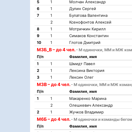
5
1
Молчан Александр
6
1
Дулин Сергей
7
1
Булатова Валентина
2
Ксенофонтов Алексей
8
1
Мотричкин Кирилл
9
1
Симаков Константин
10
1
Глотов Дмитрий
М3Б_В – до 4 чел.
- М одиночки, ММ и МЖ ком
П/п
Фамилия, имя
1
1
Шмидт Павел
2
1
Лексина Виктория
3
1
Лексин Олег
М3В – до 4 чел.
- М одиночки, ММ и МЖ коман
П/п
Фамилия, имя
1
1
Макаренко Марина
2
Олешкевич Александр
2
1
Жучков Владимир
М6Б – до 4 чел.
- М одиночки и команды бегом
П/п
Фамилия, имя