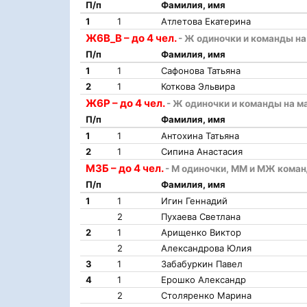
П/п
Фамилия, имя
1
1
Атлетова Екатерина
Ж6В_В – до 4 чел.
- Ж одиночки и команды на
П/п
Фамилия, имя
1
1
Сафонова Татьяна
2
1
Коткова Эльвира
Ж6Р – до 4 чел.
- Ж одиночки и команды на м
П/п
Фамилия, имя
1
1
Антохина Татьяна
2
1
Сипина Анастасия
М3Б – до 4 чел.
- М одиночки, ММ и МЖ коман
П/п
Фамилия, имя
1
1
Игин Геннадий
2
Пухаева Светлана
2
1
Арищенко Виктор
2
Александрова Юлия
3
1
Забабуркин Павел
4
1
Ерошко Александр
2
Столяренко Марина