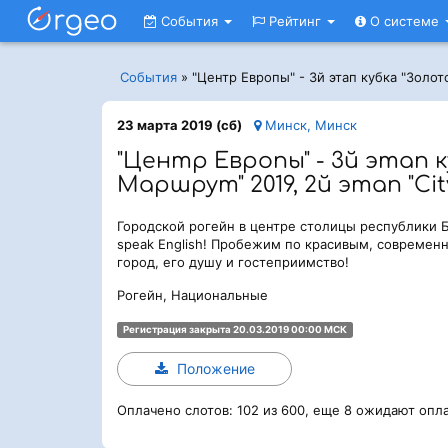
События
Рейтинг
О системе
События
»
"Центр Европы" - 3й этап кубка "Золото
23 марта 2019 (сб)
Минск, Минск
"Центр Европы" - 3й этап 
Маршрут" 2019, 2й этап "Cit
Городской рогейн в центре столицы республики Бе
speak English! Пробежим по красивым, современ
город, его душу и гостеприимство!
Рогейн, Национальные
Регистрация закрыта 20.03.2019 00:00 МСК
Положение
Оплачено слотов: 102 из 600, еще 8 ожидают опл