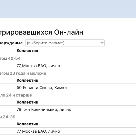
стрировавшихся Он-лайн
твержденые
Коллектив
егом 40-54
77_Москва ВАО, лично
егом 23 года и моложе
Коллектив
50_Кевин и Сьюзи, Химки
ело 24 и старше
Коллектив
78_р-н Калининский, лично
м 24-39
Коллектив
77_Москва ВАО, лично