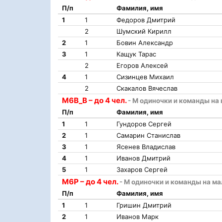
П/п
Фамилия, имя
1
1
Федоров Дмитрий
2
Шумский Кирилл
2
1
Бовин Александр
3
1
Кащук Тарас
2
Егоров Алексей
4
1
Сизинцев Михаил
2
Скакалов Вячеслав
М6В_В – до 4 чел.
- М одиночки и команды на 
П/п
Фамилия, имя
1
1
Гундоров Сергей
2
1
Самарин Станислав
3
1
Ясенев Владислав
4
1
Иванов Дмитрий
5
1
Захаров Сергей
М6Р – до 4 чел.
- М одиночки и команды на м
П/п
Фамилия, имя
1
1
Гришин Дмитрий
2
1
Иванов Марк