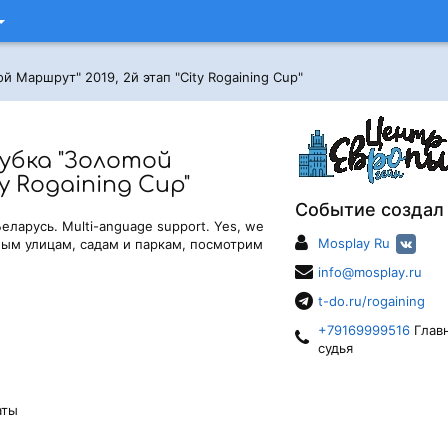
й Маршрут" 2019, 2й этап "City Rogaining Cup"
кубка "Золотой
y Rogaining Cup"
Событие создал
ларусь. Multi-anguage support. Yes, we
Mosplay Ru
ным улицам, садам и паркам, посмотрим
info@mosplay.ru
t-do.ru/rogaining
+79169999516
Глав
судья
аты