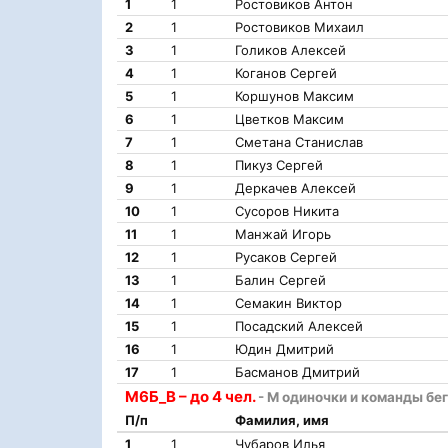
1
1
Ростовиков Антон
2
1
Ростовиков Михаил
3
1
Голиков Алексей
4
1
Коганов Сергей
5
1
Коршунов Максим
6
1
Цветков Максим
7
1
Сметана Станислав
8
1
Пикуз Сергей
9
1
Деркачев Алексей
10
1
Сусоров Никита
11
1
Манжай Игорь
12
1
Русаков Сергей
13
1
Балин Сергей
14
1
Семакин Виктор
15
1
Посадский Алексей
16
1
Юдин Дмитрий
17
1
Басманов Дмитрий
М6Б_В – до 4 чел.
- М одиночки и команды бе
П/п
Фамилия, имя
1
1
Чубаров Илья