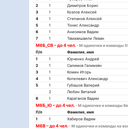
2
1
Димитров Борис
3
1
Козлов Алексей
4
1
Степанов Алексей
5
1
Тонис Александр
6
1
Анисимов Вадим
7
1
Тамазишвили Леван
М6Б_СВ – до 4 чел.
- М одиночки и команды 5
П/п
Фамилия, имя
1
1
Юрченко Андрей
2
1
Салимов Галимзян
3
1
Комин Игорь
4
1
Копелевич Александр
5
1
Губашов Валерий
2
Любин Виталий
6
1
Караганов Вадим
М6Б_Ю – до 4 чел.
- М одиночки и команды бе
П/п
Фамилия, имя
1
1
Хабиров Вадим
М6В – до 4 чел.
- М одиночки и команды на ве