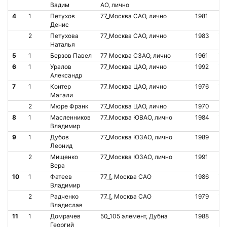
Вадим
АО, лично
4
1
Петухов
77_Москва САО, лично
1981
О
Денис
2
Петухова
77_Москва САО, лично
1983
О
Наталья
5
1
Берзов Павел
77_Москва СЗАО, лично
1961
О
6
1
Уралов
77_Москва ЦАО, лично
1992
О
Александр
7
1
Контер
77_Москва ЦАО, лично
1976
О
Магали
2
Мюре Франк
77_Москва ЦАО, лично
1970
О
8
1
Масленников
77_Москва ЮВАО, лично
1984
О
Владимир
9
1
Дубов
77_Москва ЮЗАО, лично
1989
О
Леонид
2
Мищенко
77_Москва ЮЗАО, лично
1991
О
Вера
10
1
Фатеев
77_[, Москва САО
1986
О
Владимир
2
Радченко
77_[, Москва САО
1979
О
Владислав
11
1
Домрачев
50_105 элемент, Дубна
1988
О
Георгий