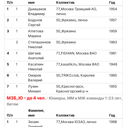
П/п
имя
Коллектив
Год
Ст
1
1
Дымшаков
77_Москва Троицкий АО,
1954
О
Владимир
лично
2
1
Бодунов
50_Фрязино, лично
1957
О
Сергей
3
1
Атлетова
50_Фрязино
1959
О
Марина
2
Степашенков
50_Фрязино
1963
О
Николай
4
1
Шигаев
77_FISHIAN, Москва ВАО
1961
О
Анатолий
5
1
Касаткин
77_kasatik/ru, Москва ВАО
1948
О
Николай
6
1
Омаров
50_TRIKO.club, Королев
1960
О
Валерий
7
1
Лукин
50_Красногорск,
1955
О
Михаил
Красногорский р-н
М3Б_Ю – до 4 чел.
- Юниоры, ММ и МЖ команды 1-23 лет, 3 
бегом
Фамилия,
П/п
имя
Коллектив
Год
Ст
1
1
Зюзин
77_Москва ЮЗАО, лично
1998
О
Дмитрий