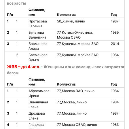
возрасты
Фамилия,
П/п
имя
Коллектив
Год
Ст
1
1
Протасова
50_Химки, лично
1987
О
Евгения
2
1
Булатова
77_Котики-Животики,
1989
О
Валентина
Москва СЗАО
3
1
Басманова
77_Кулачки, Москва ЗАО
2014
О
Алиса
2
Басманова
77_Кулачки, Москва ЗАО
1984
О
Ольга
Ж6Б – до 4 чел.
- Женщины и жж команды всех возрастов, 
бегом
Фамилия,
П/п
имя
Коллектив
Год
Ст
1
1
Абросимова
77_Москва ВАО, лично
1984
О
Ирина
2
1
Пшеничная
77_Москва, лично
1984
О
Елена
3
1
Дроздова
77_Москва, лично
1987
О
Елена
4
1
Гладкова
77_Москва СВАО, лично
1983
О