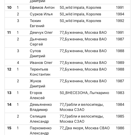
Дмитрий
10
1
Ефимов Антон
50_wild impala, Королев
1991
О
2
Сурков Илья
50_wild impala, Королев
1994
О
3
Тюкин
50_wild impala, Королев
1992
О
Евгений
11
1
Демчук Олег
77_Буженина, Москва ВАО
1991
О
2
Дьяченко
77_Буженина, Москва ВАО
1987
О
Сергей
3
Супов
77_Буженина, Москва ВАО
1988
О
Дмитрий
4
Иванов Олег
77_Буженина, Москва ВАО
1989
О
12
1
Терентьев
77_Буженина, Москва ВАО
1988
О
Константин
2
Жуков
77_Буженина, Москва ВАО
1987
О
Дмитрий
13
1
Егоров
50_ВНЕСЕЗОНА, Лыткарино
1983
О
Алексей
14
1
Демьяненко
77_Грабли и велосипеды,
1984
О
Владимир
Москва СЗАО
2
Селищев
77_Грабли и велосипеды,
1985
О
Александр
Москва СЗАО
15
1
Пархоменко
77_Два якоря, Москва СВАО
1986
О
Александр