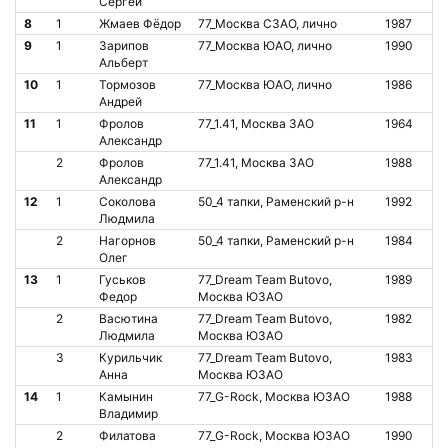
Сергей
8
1
Жмаев Фёдор
77_Москва СЗАО, лично
1987
О
9
1
Зарипов
77_Москва ЮАО, лично
1990
О
Альберт
10
1
Тормозов
77_Москва ЮАО, лично
1986
О
Андрей
11
1
Фролов
77_1.41, Москва ЗАО
1964
О
Александр
2
Фролов
77_1.41, Москва ЗАО
1988
О
Александр
12
1
Соколова
50_4 тапки, Раменский р-н
1992
О
Людмила
2
Нагорнов
50_4 тапки, Раменский р-н
1984
О
Олег
13
1
Гуськов
77_Dream Team Butovo,
1989
О
Федор
Москва ЮЗАО
2
Васютина
77_Dream Team Butovo,
1982
О
Людмила
Москва ЮЗАО
3
Курильчик
77_Dream Team Butovo,
1983
О
Анна
Москва ЮЗАО
14
1
Камынин
77_G-Rock, Москва ЮЗАО
1988
О
Владимир
2
Филатова
77_G-Rock, Москва ЮЗАО
1990
О