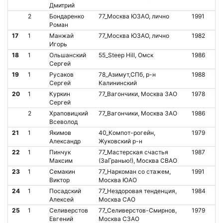
Дмитрий
2
Бондаренко
77_Москва ЮЗАО, лично
1991
О
Роман
17
1
Манжай
77_Москва ЮЗАО, лично
1982
О
Игорь
18
1
Ольшанский
55_Steep Hill, Омск
1986
О
Сергей
19
1
Русаков
78_Азимут,СПб, р-н
1988
О
Сергей
Калининский
20
1
Куркин
77_Вагончики, Москва ЗАО
1978
О
Сергей
2
Храповицкий
77_Вагончики, Москва ЗАО
1986
О
Всеволод
21
1
Якимов
40_Компот-рогейн,
1979
О
Александр
Жуковский р-н
22
1
Пинчук
77_Мастерская счастья
1987
О
Максим
(ЗаГранью!), Москва СВАО
23
1
Семакин
77_Наркоман со стажем,
1991
О
Виктор
Москва ЮАО
24
1
Посадский
77_Нездоровая тенденция,
1984
О
Алексей
Москва САО
25
1
Селиверстов
77_Селиверстов-Смирнов,
1979
О
Евгений
Москва СЗАО