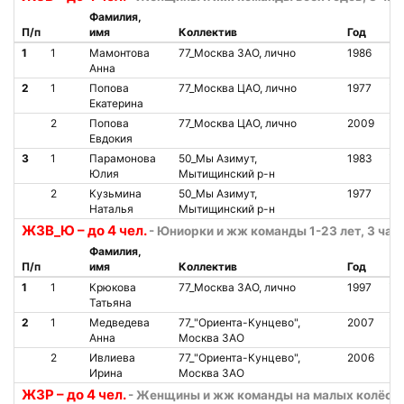
Фамилия,
П/п
имя
Коллектив
Год
Ст
1
1
Мамонтова
77_Москва ЗАО, лично
1986
О
Анна
2
1
Попова
77_Москва ЦАО, лично
1977
О
Екатерина
2
Попова
77_Москва ЦАО, лично
2009
О
Евдокия
3
1
Парамонова
50_Мы Азимут,
1983
О
Юлия
Мытищинский р-н
2
Кузьмина
50_Мы Азимут,
1977
О
Наталья
Мытищинский р-н
Ж3В_Ю – до 4 чел.
- Юниорки и жж команды 1-23 лет, 3 часа
Фамилия,
П/п
имя
Коллектив
Год
Ст
1
1
Крюкова
77_Москва ЗАО, лично
1997
О
Татьяна
2
1
Медведева
77_"Ориента-Кунцево",
2007
О
Анна
Москва ЗАО
2
Ивлиева
77_"Ориента-Кунцево",
2006
О
Ирина
Москва ЗАО
Ж3Р – до 4 чел.
- Женщины и жж команды на малых колёсах