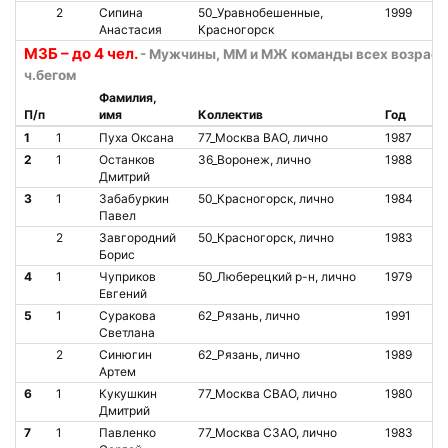
2
Сипина
50_Уравнобешенные,
1999
О
Анастасия
Красногорск
М3Б – до 4 чел.
- Мужчины, ММ и МЖ команды всех возраст
ч.бегом
Фамилия,
П/п
имя
Коллектив
Год
Ст
1
1
Пуха Оксана
77_Москва ВАО, лично
1987
О
2
1
Останков
36_Воронеж, лично
1988
О
Дмитрий
3
1
Забабуркин
50_Красногорск, лично
1984
О
Павел
2
Завгородний
50_Красногорск, лично
1983
О
Борис
4
1
Чуприков
50_Люберецкий р-н, лично
1979
О
Евгений
5
1
Суракова
62_Рязань, лично
1991
О
Светлана
2
Синюгин
62_Рязань, лично
1989
О
Артем
6
1
Кукушкин
77_Москва СВАО, лично
1980
О
Дмитрий
7
1
Павленко
77_Москва СЗАО, лично
1983
О