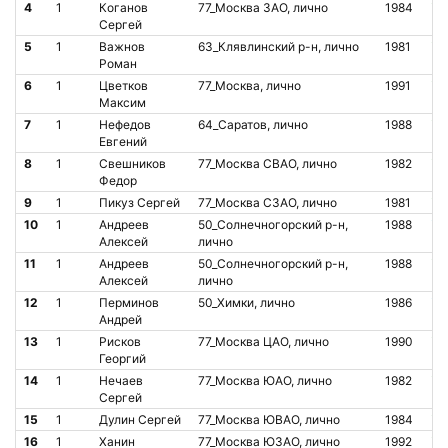
4
1
Коганов
77_Москва ЗАО, лично
1984
О
Сергей
5
1
Важнов
63_Клявлинский р-н, лично
1981
О
Роман
6
1
Цветков
77_Москва, лично
1991
О
Максим
7
1
Нефедов
64_Саратов, лично
1988
О
Евгений
8
1
Свешников
77_Москва СВАО, лично
1982
О
Федор
9
1
Пикуз Сергей
77_Москва СЗАО, лично
1981
О
10
1
Андреев
50_Солнечногорский р-н,
1988
О
Алексей
лично
11
1
Андреев
50_Солнечногорский р-н,
1988
О
Алексей
лично
12
1
Перминов
50_Химки, лично
1986
О
Андрей
13
1
Рисков
77_Москва ЦАО, лично
1990
О
Георгий
14
1
Нечаев
77_Москва ЮАО, лично
1982
О
Сергей
15
1
Дулин Сергей
77_Москва ЮВАО, лично
1984
О
16
1
Ханин
77_Москва ЮЗАО, лично
1992
О