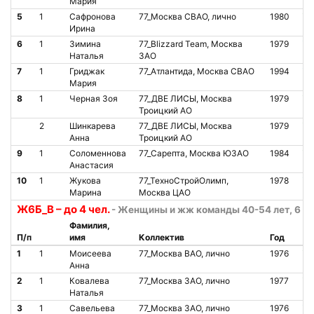
Мария
5
1
Сафронова
77_Москва СВАО, лично
1980
О
Ирина
6
1
Зимина
77_Blizzard Team, Москва
1979
О
Наталья
ЗАО
7
1
Гриджак
77_Атлантида, Москва СВАО
1994
О
Мария
8
1
Черная Зоя
77_ДВЕ ЛИСЫ, Москва
1979
О
Троицкий АО
2
Шинкарева
77_ДВЕ ЛИСЫ, Москва
1979
О
Анна
Троицкий АО
9
1
Соломеннова
77_Сарепта, Москва ЮЗАО
1984
О
Анастасия
10
1
Жукова
77_ТехноСтройОлимп,
1978
О
Марина
Москва ЦАО
Ж6Б_В – до 4 чел.
- Женщины и жж команды 40-54 лет, 6 ча
Фамилия,
П/п
имя
Коллектив
Год
Ст
1
1
Моисеева
77_Москва ВАО, лично
1976
О
Анна
2
1
Ковалева
77_Москва ЗАО, лично
1977
О
Наталья
3
1
Савельева
77_Москва ЗАО, лично
1976
О