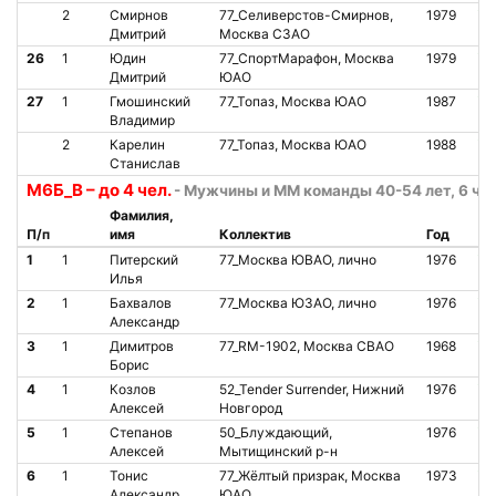
2
Смирнов
77_Селиверстов-Смирнов,
1979
О
Дмитрий
Москва СЗАО
26
1
Юдин
77_СпортМарафон, Москва
1979
О
Дмитрий
ЮАО
27
1
Гмошинский
77_Топаз, Москва ЮАО
1987
О
Владимир
2
Карелин
77_Топаз, Москва ЮАО
1988
О
Станислав
М6Б_В – до 4 чел.
- Мужчины и ММ команды 40-54 лет, 6 ч. 
Фамилия,
П/п
имя
Коллектив
Год
Ст
1
1
Питерский
77_Москва ЮВАО, лично
1976
О
Илья
2
1
Бахвалов
77_Москва ЮЗАО, лично
1976
О
Александр
3
1
Димитров
77_RM-1902, Москва СВАО
1968
О
Борис
4
1
Козлов
52_Tender Surrender, Нижний
1976
О
Алексей
Новгород
5
1
Степанов
50_Блуждающий,
1976
О
Алексей
Мытищинский р-н
6
1
Тонис
77_Жёлтый призрак, Москва
1973
О
Александр
ЮАО