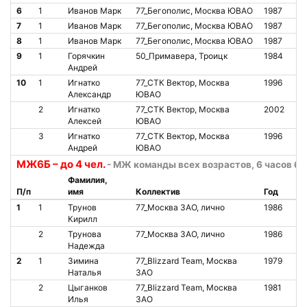
6
1
Иванов Марк
77_Бегополис, Москва ЮВАО
1987
О
7
1
Иванов Марк
77_Бегополис, Москва ЮВАО
1987
О
8
1
Иванов Марк
77_Бегополис, Москва ЮВАО
1987
О
9
1
Горячкин
50_Примавера, Троицк
1984
О
Андрей
10
1
Игнатко
77_СТК Вектор, Москва
1996
О
Александр
ЮВАО
2
Игнатко
77_СТК Вектор, Москва
2002
О
Алексей
ЮВАО
3
Игнатко
77_СТК Вектор, Москва
1996
О
Андрей
ЮВАО
МЖ6Б – до 4 чел.
- МЖ команды всех возрастов, 6 часов бе
Фамилия,
П/п
имя
Коллектив
Год
Ст
1
1
Трунов
77_Москва ЗАО, лично
1986
О
Кирилл
2
Трунова
77_Москва ЗАО, лично
1986
О
Надежда
2
1
Зимина
77_Blizzard Team, Москва
1979
О
Наталья
ЗАО
2
Цыганков
77_Blizzard Team, Москва
1981
О
Илья
ЗАО