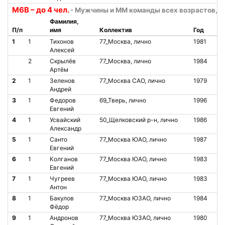
М6В – до 4 чел.
- Мужчины и ММ команды всех возрастов, 6 
Фамилия,
П/п
имя
Коллектив
Год
Ст
1
1
Тихонов
77_Москва, лично
1981
О
Алексей
2
Скрылёв
77_Москва, лично
1984
О
Артём
2
1
Зеленов
77_Москва САО, лично
1979
О
Андрей
3
1
Федоров
69_Тверь, лично
1996
О
Евгений
4
1
Усвайский
50_Щелковский р-н, лично
1986
О
Александр
5
1
Санто
77_Москва ЮАО, лично
1987
О
Евгений
6
1
Колганов
77_Москва ЮАО, лично
1983
О
Евгений
7
1
Чугреев
77_Москва ЮАО, лично
1983
О
Антон
8
1
Бакулов
77_Москва ЮЗАО, лично
1984
О
Фёдор
9
1
Андронов
77_Москва ЮЗАО, лично
1980
О