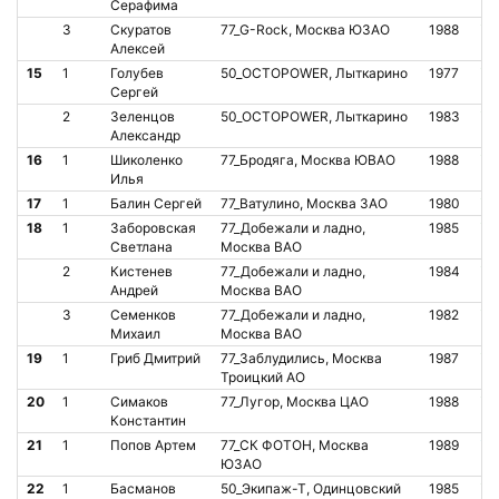
Серафима
3
Скуратов
77_G-Rock, Москва ЮЗАО
1988
О
Алексей
15
1
Голубев
50_OCTOPOWER, Лыткарино
1977
О
Сергей
2
Зеленцов
50_OCTOPOWER, Лыткарино
1983
О
Александр
16
1
Шиколенко
77_Бродяга, Москва ЮВАО
1988
О
Илья
17
1
Балин Сергей
77_Ватулино, Москва ЗАО
1980
О
18
1
Заборовская
77_Добежали и ладно,
1985
О
Светлана
Москва ВАО
2
Кистенев
77_Добежали и ладно,
1984
О
Андрей
Москва ВАО
3
Семенков
77_Добежали и ладно,
1982
О
Михаил
Москва ВАО
19
1
Гриб Дмитрий
77_Заблудились, Москва
1987
О
Троицкий АО
20
1
Симаков
77_Лугор, Москва ЦАО
1988
О
Константин
21
1
Попов Артем
77_СК ФОТОН, Москва
1989
О
ЮЗАО
22
1
Басманов
50_Экипаж-Т, Одинцовский
1985
О