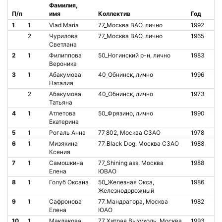
Фамилия,
П/п
имя
Коллектив
Год
Ст
1
1
Vlad Maria
77_Москва ВАО, лично
1992
О
2
Чурилова
77_Москва ВАО, лично
1965
О
Светлана
2
1
Филиппова
50_Ногинский р-н, лично
1983
О
Вероника
3
1
Абакумова
40_Обнинск, лично
1996
О
Наталия
2
Абакумова
40_Обнинск, лично
1973
О
Татьяна
4
1
Атлетова
50_Фрязино, лично
1990
О
Екатерина
5
1
Рогаль Анна
77_802, Москва СЗАО
1978
О
6
1
Мизякина
77_Black Dog, Москва СЗАО
1988
О
Ксения
7
1
Самошкина
77_Shining ass, Москва
1988
О
Елена
ЮВАО
8
1
Голуб Оксана
50_Железная Окса,
1986
О
Железнодорожный
9
1
Сафронова
77_Мандрагора, Москва
1982
О
Елена
ЮАО
10
1
Маклакова
77_Хитрая Выхухоль, Москва
1993
О