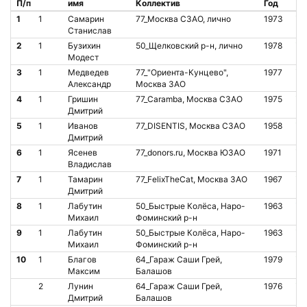
П/п
имя
Коллектив
Год
Ст
1
1
Самарин
77_Москва СЗАО, лично
1973
О
Станислав
2
1
Бузихин
50_Щелковский р-н, лично
1978
О
Модест
3
1
Медведев
77_"Ориента-Кунцево",
1977
О
Александр
Москва ЗАО
4
1
Гришин
77_Caramba, Москва СЗАО
1975
О
Дмитрий
5
1
Иванов
77_DISENTIS, Москва СЗАО
1958
О
Дмитрий
6
1
Ясенев
77_donors.ru, Москва ЮЗАО
1971
О
Владислав
7
1
Тамарин
77_FelixTheCat, Москва ЗАО
1967
О
Дмитрий
8
1
Лабутин
50_Быстрые Колёса, Наро-
1963
О
Михаил
Фоминский р-н
9
1
Лабутин
50_Быстрые Колёса, Наро-
1963
О
Михаил
Фоминский р-н
10
1
Благов
64_Гараж Саши Грей,
1979
О
Максим
Балашов
2
Лунин
64_Гараж Саши Грей,
1976
О
Дмитрий
Балашов