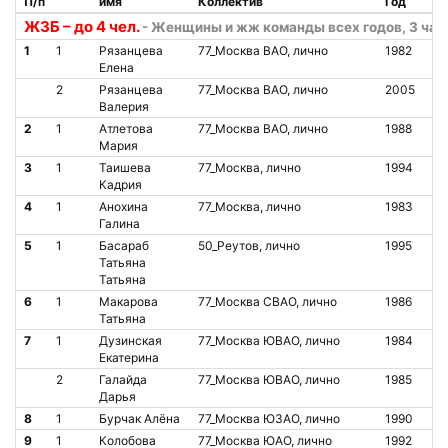
П/п
имя
Коллектив
Год
Ст
Ж3Б – до 4 чел.
- Женщины и жж команды всех годов, 3 час
1
1
Рязанцева
77_Москва ВАО, лично
1982
О
Елена
2
Рязанцева
77_Москва ВАО, лично
2005
О
Валерия
2
1
Атлетова
77_Москва ВАО, лично
1988
О
Мария
3
1
Таишева
77_Москва, лично
1994
О
Кадрия
4
1
Анохина
77_Москва, лично
1983
О
Галина
5
1
Басараб
50_Реутов, лично
1995
О
Татьяна
Татьяна
6
1
Макарова
77_Москва СВАО, лично
1986
О
Татьяна
7
1
Дузинская
77_Москва ЮВАО, лично
1984
О
Екатерина
2
Галайда
77_Москва ЮВАО, лично
1985
О
Дарья
8
1
Бурчак Алёна
77_Москва ЮЗАО, лично
1990
О
9
1
Колобова
77_Москва ЮАО, лично
1992
О