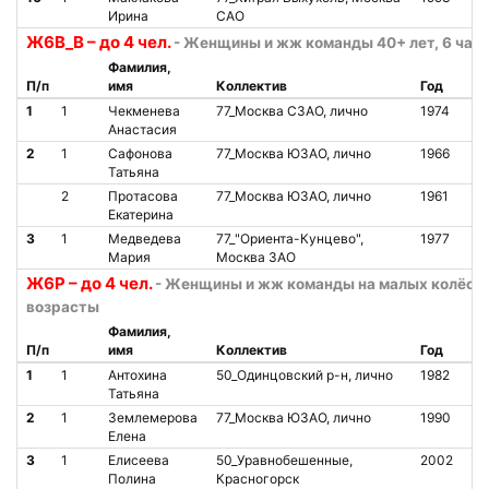
Ирина
САО
Ж6В_В – до 4 чел.
- Женщины и жж команды 40+ лет, 6 часо
Фамилия,
П/п
имя
Коллектив
Год
Ст
1
1
Чекменева
77_Москва СЗАО, лично
1974
О
Анастасия
2
1
Сафонова
77_Москва ЮЗАО, лично
1966
О
Татьяна
2
Протасова
77_Москва ЮЗАО, лично
1961
О
Екатерина
3
1
Медведева
77_"Ориента-Кунцево",
1977
О
Мария
Москва ЗАО
Ж6Р – до 4 чел.
- Женщины и жж команды на малых колёсах
возрасты
Фамилия,
П/п
имя
Коллектив
Год
Ст
1
1
Антохина
50_Одинцовский р-н, лично
1982
О
Татьяна
2
1
Землемерова
77_Москва ЮЗАО, лично
1990
О
Елена
3
1
Елисеева
50_Уравнобешенные,
2002
О
Полина
Красногорск