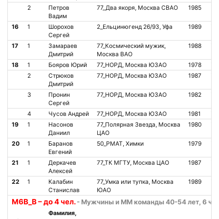
2
Петров
77_Два якоря, Москва СВАО
1985
О
Вадим
16
1
Шорохов
2_Ельцинюгенд 26/93, Уфа
1989
О
Сергей
17
1
Замараев
77_Космический мужик,
1988
О
Дмитрий
Москва ВАО
18
1
Бояров Юрий
77_НОРД, Москва ЮЗАО
1978
О
2
Стрюков
77_НОРД, Москва ЮЗАО
1987
О
Дмитрий
3
Пронин
77_НОРД, Москва ЮЗАО
1982
О
Сергей
4
Чусов Андрей
77_НОРД, Москва ЮЗАО
1981
О
19
1
Насонов
77_Полярная Звезда, Москва
1980
О
Даниил
ЦАО
20
1
Баранов
50_РМАТ, Химки
1979
О
Евгений
21
1
Деркачев
77_ТК МГТУ, Москва ЦАО
1987
О
Алексей
22
1
Калабин
77_Умка или тупка, Москва
1989
О
Станислав
ЮАО
М6В_В – до 4 чел.
- Мужчины и ММ команды 40-54 лет, 6 ч. 
Фамилия,