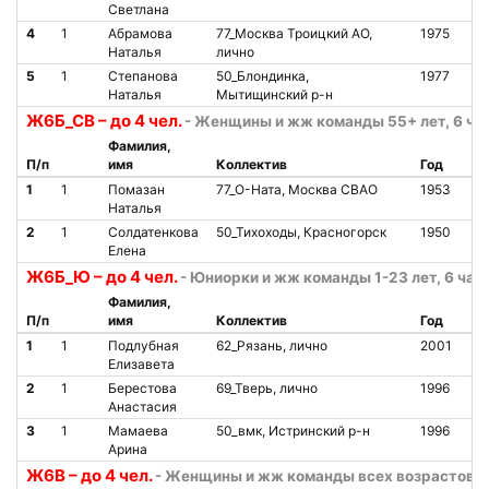
Светлана
4
1
Абрамова
77_Москва Троицкий АО,
1975
О
Наталья
лично
5
1
Степанова
50_Блондинка,
1977
О
Наталья
Мытищинский р-н
Ж6Б_СВ – до 4 чел.
- Женщины и жж команды 55+ лет, 6 ча
Фамилия,
П/п
имя
Коллектив
Год
Ст
1
1
Помазан
77_О-Ната, Москва СВАО
1953
О
Наталья
2
1
Солдатенкова
50_Тихоходы, Красногорск
1950
О
Елена
Ж6Б_Ю – до 4 чел.
- Юниорки и жж команды 1-23 лет, 6 час
Фамилия,
П/п
имя
Коллектив
Год
Ст
1
1
Подлубная
62_Рязань, лично
2001
О
Елизавета
2
1
Берестова
69_Тверь, лично
1996
О
Анастасия
3
1
Мамаева
50_вмк, Истринский р-н
1996
О
Арина
Ж6В – до 4 чел.
- Женщины и жж команды всех возрастов, 6 