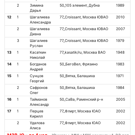
2
Зимина
50_105 элемент, Дубна
1989
О
Дарья
12
1
Шагалиева
77_Croissant, Москва ЮВАО
2010
О
Александра
2
Шагалиева
77_Croissant, Москва ЮВАО
2007
О
Диана
3
Шагалиев
77_Croissant, Москва ЮВАО
1979
О
Руслан
13
1
Касаткин
77_kasatik/ru, Москва ВАО
1948
О
Николай
14
1
Богданов
50_БегоВел, Фрязино
1983
О
Андрей
15
1
Сунцов
50_Вятка, Балашиха
1971
О
Георгий
2
Сафронов
50_Вятка, Балашиха
1984
О
Олег
16
1
Тайманов
50_СаВа, Раменский р-н
2005
И
Александр
17
1
Перцев
77_Флирт, Москва ЮАО
2002
О
Кирилл
2
Удалова
77_Флирт, Москва ЮАО
2002
О
Алиса