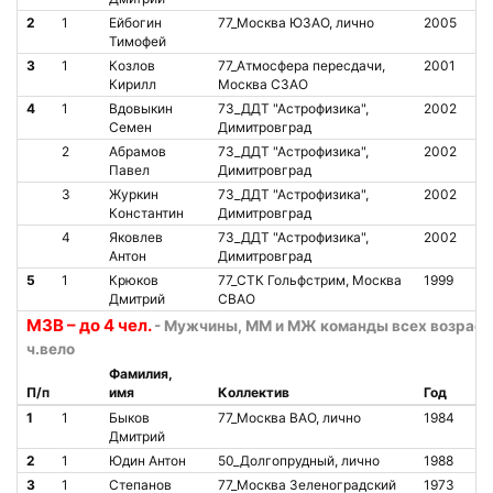
2
1
Ейбогин
77_Москва ЮЗАО, лично
2005
О
Тимофей
3
1
Козлов
77_Атмосфера пересдачи,
2001
О
Кирилл
Москва СЗАО
4
1
Вдовыкин
73_ДДТ "Астрофизика",
2002
О
Семен
Димитровград
2
Абрамов
73_ДДТ "Астрофизика",
2002
О
Павел
Димитровград
3
Журкин
73_ДДТ "Астрофизика",
2002
О
Константин
Димитровград
4
Яковлев
73_ДДТ "Астрофизика",
2002
О
Антон
Димитровград
5
1
Крюков
77_СТК Гольфстрим, Москва
1999
О
Дмитрий
СВАО
М3В – до 4 чел.
- Мужчины, ММ и МЖ команды всех возраст
ч.вело
Фамилия,
П/п
имя
Коллектив
Год
Ст
1
1
Быков
77_Москва ВАО, лично
1984
О
Дмитрий
2
1
Юдин Антон
50_Долгопрудный, лично
1988
О
3
1
Степанов
77_Москва Зеленоградский
1973
О