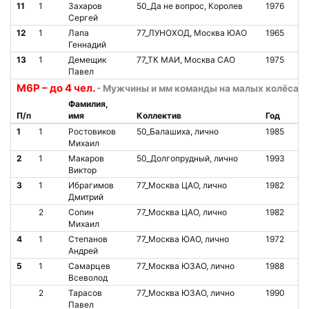
11
1
Захаров
50_Да не вопрос, Королев
1976
О
Сергей
12
1
Лапа
77_ЛУНОХОД, Москва ЮАО
1965
О
Геннадий
13
1
Демещик
77_ТК МАИ, Москва САО
1975
О
Павел
М6Р – до 4 чел.
- Мужчины и мм команды на малых колёсах,
Фамилия,
П/п
имя
Коллектив
Год
Ст
1
1
Ростовиков
50_Балашиха, лично
1985
О
Михаил
2
1
Макаров
50_Долгопрудный, лично
1993
О
Виктор
3
1
Ибрагимов
77_Москва ЦАО, лично
1982
О
Дмитрий
2
Сопин
77_Москва ЦАО, лично
1982
О
Михаил
4
1
Степанов
77_Москва ЮАО, лично
1972
О
Андрей
5
1
Самарцев
77_Москва ЮЗАО, лично
1988
О
Всеволод
2
Тарасов
77_Москва ЮЗАО, лично
1990
О
Павел