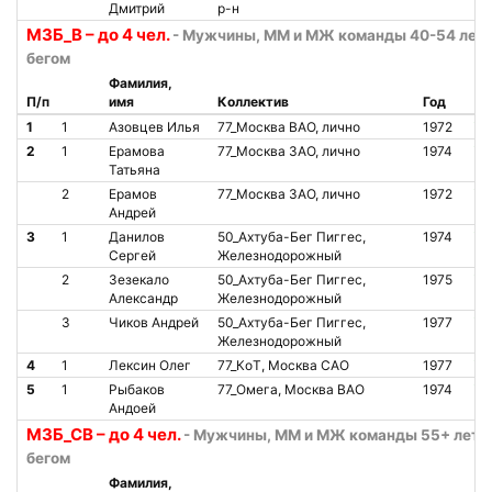
Дмитрий
р-н
М3Б_В – до 4 чел.
- Мужчины, ММ и МЖ команды 40-54 лет, 
бегом
Фамилия,
П/п
имя
Коллектив
Год
Ст
1
1
Азовцев Илья
77_Москва ВАО, лично
1972
О
2
1
Ерамова
77_Москва ЗАО, лично
1974
О
Татьяна
2
Ерамов
77_Москва ЗАО, лично
1972
О
Андрей
3
1
Данилов
50_Ахтуба-Бег Пиггес,
1974
О
Сергей
Железнодорожный
2
Зезекало
50_Ахтуба-Бег Пиггес,
1975
О
Александр
Железнодорожный
3
Чиков Андрей
50_Ахтуба-Бег Пиггес,
1977
О
Железнодорожный
4
1
Лексин Олег
77_КоТ, Москва САО
1977
О
5
1
Рыбаков
77_Омега, Москва ВАО
1974
О
Андоей
М3Б_СВ – до 4 чел.
- Мужчины, ММ и МЖ команды 55+ лет, 
бегом
Фамилия,