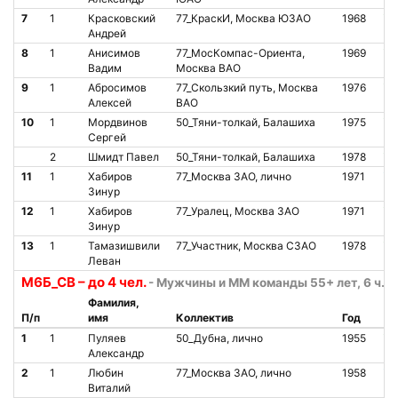
7
1
Красковский
77_КраскИ, Москва ЮЗАО
1968
О
Андрей
8
1
Анисимов
77_МосКомпас-Ориента,
1969
О
Вадим
Москва ВАО
9
1
Абросимов
77_Скользкий путь, Москва
1976
О
Алексей
ВАО
10
1
Мордвинов
50_Тяни-толкай, Балашиха
1975
О
Сергей
2
Шмидт Павел
50_Тяни-толкай, Балашиха
1978
О
11
1
Хабиров
77_Москва ЗАО, лично
1971
О
Зинур
12
1
Хабиров
77_Уралец, Москва ЗАО
1971
О
Зинур
13
1
Тамазишвили
77_Участник, Москва СЗАО
1978
О
Леван
М6Б_СВ – до 4 чел.
- Мужчины и ММ команды 55+ лет, 6 ч. б
Фамилия,
П/п
имя
Коллектив
Год
Ст
1
1
Пуляев
50_Дубна, лично
1955
О
Александр
2
1
Любин
77_Москва ЗАО, лично
1958
О
Виталий