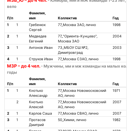
М3В_Ю – до 4 чел.
- Юниоры, ММ и МЖ команды 1-23 лет, 3 
вело
Фамилия,
П/п
имя
Коллектив
Год
Ст
1
1
Гребенюк
77_Москва ЗАО, лично
1998
О
Сергей
2
1
Медведев
77_"Ориента-Кунцево",
2004
О
Евгений
Москва ЗАО
3
1
Антонов Иван
73_МБОУ СШ №2,
2003
О
Димитровград
4
1
Струков Иван
77_Москва СЗАО, лично
1998
О
М3Р – до 4 чел.
- Мужчины, мм и мж команды на малых колё
годы
Фамилия,
П/п
имя
Коллектив
Год
Ст
1
1
Кнотько
77_Москва Новомосковский
1971
О
Александр
АО, лично
2
Кнотько
77_Москва Новомосковский
2007
О
Алексей
АО, лично
2
1
Карлов Саша
77_Москва СВАО, лично
2007
О
3
1
Протасов
50_Химки, лично
1982
О
Дмитрий