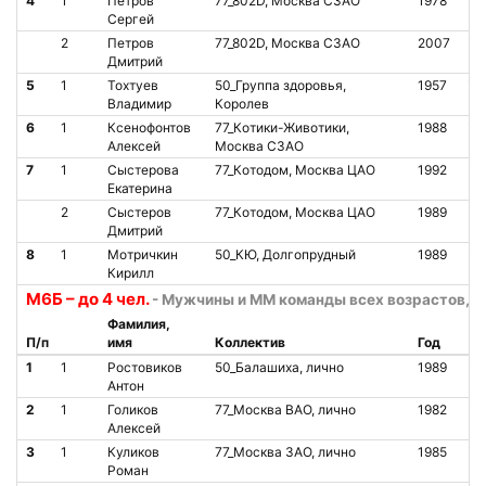
4
1
Петров
77_802D, Москва СЗАО
1978
О
Сергей
2
Петров
77_802D, Москва СЗАО
2007
О
Дмитрий
5
1
Тохтуев
50_Группа здоровья,
1957
О
Владимир
Королев
6
1
Ксенофонтов
77_Котики-Животики,
1988
О
Алексей
Москва СЗАО
7
1
Сыстерова
77_Котодом, Москва ЦАО
1992
О
Екатерина
2
Сыстеров
77_Котодом, Москва ЦАО
1989
О
Дмитрий
8
1
Мотричкин
50_КЮ, Долгопрудный
1989
О
Кирилл
М6Б – до 4 чел.
- Мужчины и ММ команды всех возрастов, 6 
Фамилия,
П/п
имя
Коллектив
Год
Ст
1
1
Ростовиков
50_Балашиха, лично
1989
О
Антон
2
1
Голиков
77_Москва ВАО, лично
1982
О
Алексей
3
1
Куликов
77_Москва ЗАО, лично
1985
О
Роман