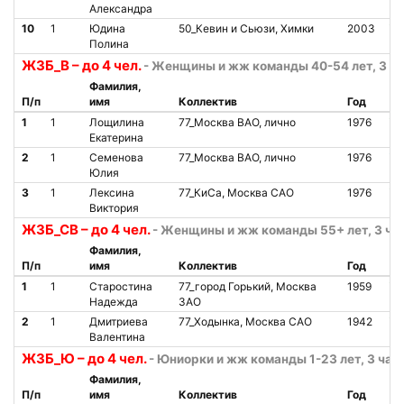
Александра
10
1
Юдина
50_Кевин и Сьюзи, Химки
2003
О
Полина
Ж3Б_В – до 4 чел.
- Женщины и жж команды 40-54 лет, 3 ча
Фамилия,
П/п
имя
Коллектив
Год
Ст
1
1
Лощилина
77_Москва ВАО, лично
1976
О
Екатерина
2
1
Семенова
77_Москва ВАО, лично
1976
О
Юлия
3
1
Лексина
77_КиСа, Москва САО
1976
О
Виктория
Ж3Б_СВ – до 4 чел.
- Женщины и жж команды 55+ лет, 3 ча
Фамилия,
П/п
имя
Коллектив
Год
Ст
1
1
Старостина
77_город Горький, Москва
1959
О
Надежда
ЗАО
2
1
Дмитриева
77_Ходынка, Москва САО
1942
О
Валентина
Ж3Б_Ю – до 4 чел.
- Юниорки и жж команды 1-23 лет, 3 час
Фамилия,
П/п
имя
Коллектив
Год
Ст