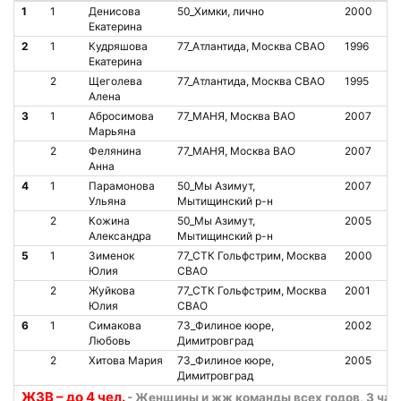
1
1
Денисова
50_Химки, лично
2000
О
Екатерина
2
1
Кудряшова
77_Атлантида, Москва СВАО
1996
О
Екатерина
2
Щеголева
77_Атлантида, Москва СВАО
1995
О
Алена
3
1
Абросимова
77_МАНЯ, Москва ВАО
2007
О
Марьяна
2
Фелянина
77_МАНЯ, Москва ВАО
2007
О
Анна
4
1
Парамонова
50_Мы Азимут,
2007
О
Ульяна
Мытищинский р-н
2
Кожина
50_Мы Азимут,
2005
О
Александра
Мытищинский р-н
5
1
Зименок
77_СТК Гольфстрим, Москва
2000
О
Юлия
СВАО
2
Жуйкова
77_СТК Гольфстрим, Москва
2001
О
Юлия
СВАО
6
1
Симакова
73_Филиное кюре,
2002
О
Любовь
Димитровград
2
Хитова Мария
73_Филиное кюре,
2005
О
Димитровград
Ж3В – до 4 чел.
- Женщины и жж команды всех годов, 3 часа