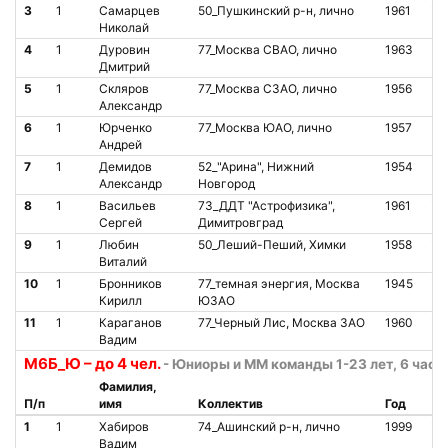
3
1
Самарцев
50_Пушкинский р-н, лично
1961
О
Николай
4
1
Дуровин
77_Москва СВАО, лично
1963
О
Дмитрий
5
1
Скляров
77_Москва СЗАО, лично
1956
О
Александр
6
1
Юрченко
77_Москва ЮАО, лично
1957
О
Андрей
7
1
Демидов
52_"Арина", Нижний
1954
О
Александр
Новгород
8
1
Васильев
73_ДДТ "Астрофизика",
1961
О
Сергей
Димитровград
9
1
Любин
50_Леший-Пеший, Химки
1958
О
Виталий
10
1
Бронников
77_темная энергия, Москва
1945
О
Кирилл
ЮЗАО
11
1
Караганов
77_Черный Лис, Москва ЗАО
1960
О
Вадим
М6Б_Ю – до 4 чел.
- Юниоры и ММ команды 1-23 лет, 6 часо
Фамилия,
П/п
имя
Коллектив
Год
Ст
1
1
Хабиров
74_Ашинский р-н, лично
1999
О
Вадим