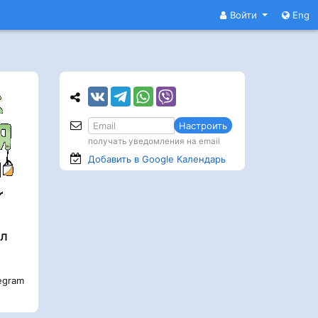
Войти
Eng
Настроить
получать уведомления на email
Добавить в Google
Календарь
л
egram