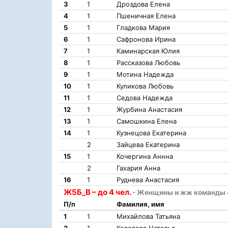
3
1
Дроздова Елена
4
1
Пшеничная Елена
5
1
Гладкова Мария
6
1
Сафронова Ирина
7
1
Каминарская Юлия
8
1
Рассказова Любовь
9
1
Мотина Надежда
10
1
Куликова Любовь
11
1
Седова Надежда
12
1
Журбина Анастасия
13
1
Самошкина Елена
14
1
Кузнецова Екатерина
2
Зайцева Екатерина
15
1
Кочергина Аннна
2
Гахария Анна
16
1
Руднева Анастасия
Ж5Б_В – до 4 чел.
- Женщины и жж команды 4
П/п
Фамилия, имя
1
1
Михайлова Татьяна