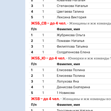
2
1
Ковалева Наталья
3
1
Степанова Наталья
4
1
Цветаева Галина
5
1
Лексина Виктория
Ж5Б_СВ – до 4 чел.
- Женщины и жж команды 
П/п
Фамилия, имя
1
1
Жубрикова Ольга
2
1
Помазан Наталья
3
1
Филиппова Татьяна
4
1
Солдатенкова Елена
Ж5Б_Ю – до 4 чел.
- Юниорки и жж команды 1
П/п
Фамилия, имя
1
1
Елисеева Полина
2
1
Елисеева Полина
3
1
Лопухова Яна
4
1
Денисова Екатерина
5
1
1 Новикова
Ж5В – до 4 чел.
- Женщины и жж команды все
П/п
Фамилия, имя
1
1
Тростянецкая Наталья