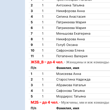
2
1
Антохина Татьяна
3
1
Никифорова Анна
4
1
Сипина Анастасия
5
1
Патрикеева Мария
6
1
Патрикеева Мария
7
1
Меньшова Екатерина
8
1
Никифорова Анна
9
1
Голуб Оксана
10
1
Сафронова Елена
11
1
Потапенко Валерия
Ж5В_В – до 4 чел.
- Женщины и жж команды 4
П/п
Фамилия, имя
1
1
Моисеева Анна
2
1
Старостина Надежда
3
1
Абрамова Наталья
4
1
Сафонова Татьяна
5
1
Мордирос Татьяна
М2Б – до 4 чел.
- Мужчины, мм и мж команды в
П/п
Фамилия, имя