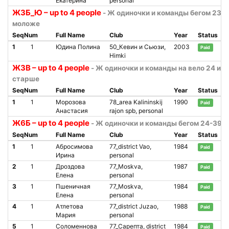
Екатерина
personal
Ж3Б_Ю – up to 4 people
- Ж одиночки и команды бегом 23 г
моложе
SeqNum
Full Name
Club
Year
Status
1
1
Юдина Полина
50_Кевин и Сьюзи,
2003
Paid
Himki
Ж3В – up to 4 people
- Ж одиночки и команды на вело 24 и
старше
SeqNum
Full Name
Club
Year
Status
1
1
Морозова
78_area Kalininskij
1990
Paid
Анастасия
rajon spb, personal
Ж6Б – up to 4 people
- Ж одиночки и команды бегом 24-39
SeqNum
Full Name
Club
Year
Status
1
1
Абросимова
77_district Vao,
1984
Paid
Ирина
personal
2
1
Дроздова
77_Moskva,
1987
Paid
Елена
personal
3
1
Пшеничная
77_Moskva,
1984
Paid
Елена
personal
4
1
Атлетова
77_district Juzao,
1988
Paid
Мария
personal
5
1
Соломеннова
77_Сарепта, district
1984
Paid