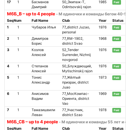
17
1
Басманов
50_Экипаж-Т,
1985
Paid
Дмитрий
Odintsovskij rajon
М6Б_В – up to 4 people
- М одиночки и команды бегом 40-54
SeqNum
Full Name
Club
Year
Status
1
1
Чубаров Илья
77_district Juzao,
1976
Paid
personal
2
1
Димитров
77_RM-1902,
1968
Paid
Борис
district Svao
3
1
Козлов
52_Tender
1976
Paid
Алексей
Surrender, Nizhnij
novgorod
4
1
Степанов
50_Блуждающий,
1976
Paid
Алексей
Mytischinskij rajon
5
1
Тонис
77_Жёлтый
1973
Paid
Александр
призрак, district
Juao
6
1
Анисимов
77_МосКомпас-
1969
Paid
Вадим
Ориента, district
Vao
7
1
Тамазишвили
77_Участник,
1978
Paid
Леван
district Szao
М6Б_СВ – up to 4 people
- М одиночки и команды 55 лет и с
SeqNum
Full Name
Club
Year
Status