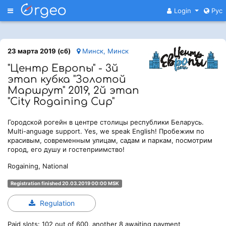
Меню
Login
Рус
23 марта 2019 (сб)
Минск, Минск
"Центр Европы" - 3й
этап кубка "Золотой
Маршрут" 2019, 2й этап
"City Rogaining Cup"
Городской рогейн в центре столицы республики Беларусь.
Multi-anguage support. Yes, we speak English! Пробежим по
красивым, современным улицам, садам и паркам, посмотрим
город, его душу и гостеприимство!
Rogaining, National
Registration finished 20.03.2019 00:00 MSK
Regulation
Paid slots: 102 out of 600, another 8 awaiting payment