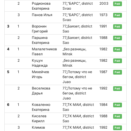
2
Родионова
77_"БАРС", district
2003
Paid
Екатерина
Svao
3
Панов Илья
77_"БАРС", district
1973
Paid
Svao
3
1
Воронин
77_Баязет, district
1991
Paid
Григорий
Sao
2
Паршина
77_Баязет, district
1988
Paid
Екатерина
Sao
4
1
Малалетников
_без разницы,
1982
Paid
Павел
Minsk
2
Куцун
_без разницы,
1982
Paid
Надежда
Minsk
5
1
Михейчев
77_Потому что не
1987
Paid
Игорь
бегом, district
Juao
2
Веселкова
77_Потому что не
1992
Paid
Дарья
бегом, district
Juao
6
1
Коваленко
77_ТК МАИ, district
1984
Paid
Екатерина
Sao
2
Киселев
77_ТК МАИ, district
1988
Paid
Кирилл
Sao
3
Климов
77_ТК МАИ, district
1992
Paid