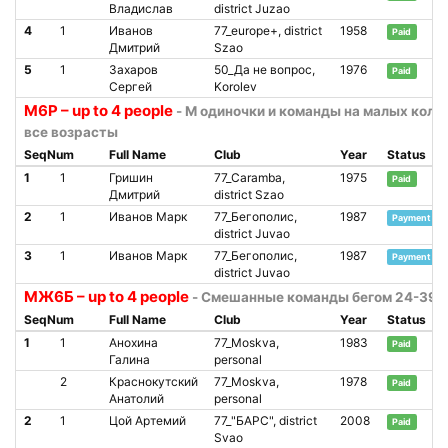
Владислав
district Juzao
4
1
Иванов
77_europe+, district
1958
Paid
Дмитрий
Szao
5
1
Захаров
50_Да не вопрос,
1976
Paid
Сергей
Korolev
М6Р – up to 4 people
- М одиночки и команды на малых колё
все возрасты
SeqNum
Full Name
Club
Year
Status
1
1
Гришин
77_Caramba,
1975
Paid
Дмитрий
district Szao
2
1
Иванов Марк
77_Бегополис,
1987
Payment wai
district Juvao
3
1
Иванов Марк
77_Бегополис,
1987
Payment wai
district Juvao
МЖ6Б – up to 4 people
- Смешанные команды бегом 24-39 
SeqNum
Full Name
Club
Year
Status
1
1
Анохина
77_Moskva,
1983
Paid
Галина
personal
2
Краснокутский
77_Moskva,
1978
Paid
Анатолий
personal
2
1
Цой Артемий
77_"БАРС", district
2008
Paid
Svao