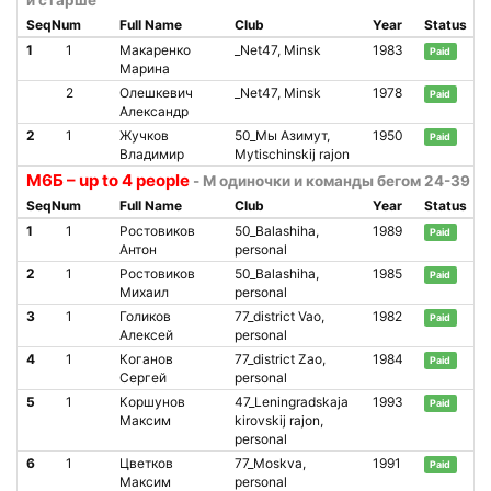
и старше
SeqNum
Full Name
Club
Year
Status
1
1
Макаренко
_Net47, Minsk
1983
Paid
Марина
2
Олешкевич
_Net47, Minsk
1978
Paid
Александр
2
1
Жучков
50_Мы Азимут,
1950
Paid
Владимир
Mytischinskij rajon
М6Б – up to 4 people
- М одиночки и команды бегом 24-39 л
SeqNum
Full Name
Club
Year
Status
1
1
Ростовиков
50_Balashiha,
1989
Paid
Антон
personal
2
1
Ростовиков
50_Balashiha,
1985
Paid
Михаил
personal
3
1
Голиков
77_district Vao,
1982
Paid
Алексей
personal
4
1
Коганов
77_district Zao,
1984
Paid
Сергей
personal
5
1
Коршунов
47_Leningradskaja
1993
Paid
Максим
kirovskij rajon,
personal
6
1
Цветков
77_Moskva,
1991
Paid
Максим
personal