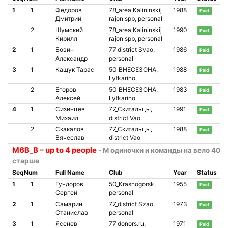
1
1
Федоров
78_area Kalininskij
1988
Paid
Дмитрий
rajon spb, personal
2
Шумский
78_area Kalininskij
1990
Paid
Кирилл
rajon spb, personal
2
1
Бовин
77_district Svao,
1986
Paid
Александр
personal
3
1
Кащук Тарас
50_ВНЕСЕЗОНА,
1988
Paid
Lytkarino
2
Егоров
50_ВНЕСЕЗОНА,
1983
Paid
Алексей
Lytkarino
4
1
Сизинцев
77_Скитальцы,
1991
Paid
Михаил
district Vao
2
Скакалов
77_Скитальцы,
1988
Paid
Вячеслав
district Vao
М6В_В – up to 4 people
- М одиночки и команды на вело 40 л
старше
SeqNum
Full Name
Club
Year
Status
1
1
Гундоров
50_Krasnogorsk,
1955
Paid
Сергей
personal
2
1
Самарин
77_district Szao,
1973
Paid
Станислав
personal
3
1
Ясенев
77_donors.ru,
1971
Paid