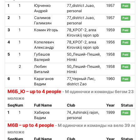
1
1
Юрченко
77_district Juao,
1957
Paid
Андрей
personal
2
1
Салимов
77_district Juao,
1957
Paid
Галимзян
personal
3
1
Комин Игорь
78_КРОГ-2, area
1959
Paid
Kirovskij rajon spb
4
1
Копелевич
78_КРОГ-2, area
1956
Paid
Александр
Kirovskij rajon spb
5
1
Губашов
50_Леший-Пеший,
1958
Paid
Валерий
Himki
2
Любин
50_Леший-Пеший,
1958
Paid
Виталий
Himki
6
1
Караганов
77_Черный Лис,
1960
Paid
Вадим
district Zao
М6Б_Ю – up to 4 people
- М одиночки и команды бегом 23 го
моложе
SeqNum
Full Name
Club
Year
Status
1
1
Хабиров
74_Ashinskij rajon,
1999
Paid
Вадим
personal
М6В – up to 4 people
- М одиночки и команды на вело 39 лет 
моложе
SeqNum
Full Name
Club
Year
Status