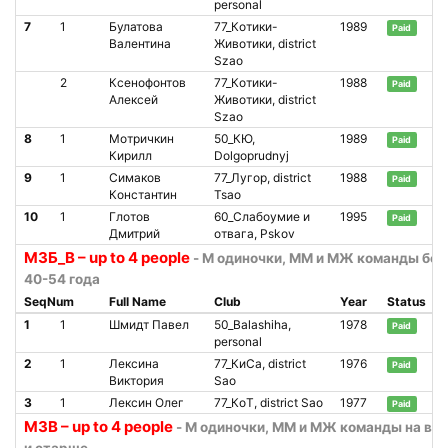
personal
7
1
Булатова
77_Котики-
1989
Paid
Валентина
Животики, district
Szao
2
Ксенофонтов
77_Котики-
1988
Paid
Алексей
Животики, district
Szao
8
1
Мотричкин
50_КЮ,
1989
Paid
Кирилл
Dolgoprudnyj
9
1
Симаков
77_Лугор, district
1988
Paid
Константин
Tsao
10
1
Глотов
60_Слабоумие и
1995
Paid
Дмитрий
отвага, Pskov
М3Б_В – up to 4 people
- М одиночки, ММ и МЖ команды бег
40-54 года
SeqNum
Full Name
Club
Year
Status
1
1
Шмидт Павел
50_Balashiha,
1978
Paid
personal
2
1
Лексина
77_КиСа, district
1976
Paid
Виктория
Sao
3
1
Лексин Олег
77_КоТ, district Sao
1977
Paid
М3В – up to 4 people
- М одиночки, ММ и МЖ команды на вел