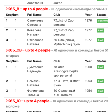
Анастасия
Juzao
Ж6Б_В – up to 4 people
- Ж одиночки и команды бегом 40-5
SeqNum
Full Name
Club
Year
Status
1
1
Савельева
77_district Zao,
1976
Confirmed (
Светлана
personal
2
1
Ковалева
77_district Zao,
1977
Paid
Наталья
personal
3
1
Степанова
50_Блондинка,
1977
Paid
Наталья
Mytischinskij rajon
Ж6Б_СВ – up to 4 people
- Ж одиночки и команды бегом 55 и
старше
SeqNum
Full Name
Club
Year
Status
1
1
Дмитренко
78_area
1960
Paid
Надежда
Krasnogvardejskij
spb, personal
2
1
Помазан
77_О-Ната, district
1953
Paid
Наталья
Svao
3
1
Филиппова
50_Солнечный
1954
Paid
Татьяна
КОТ, Korolev
Ж6Б_Ю – up to 4 people
- Ж одиночки и команды бегом 23 и
моложе
SeqNum
Full Name
Club
Year
Status