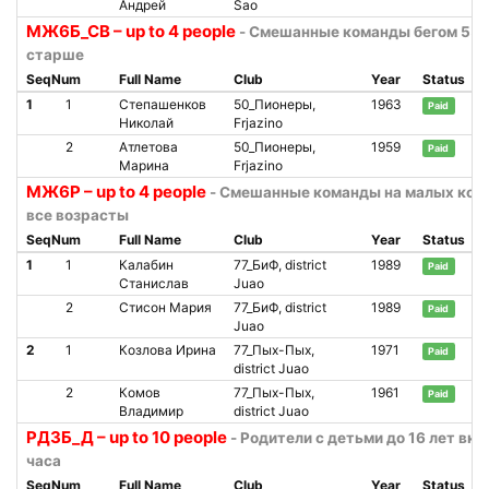
Андрей
Sao
МЖ6Б_СВ – up to 4 people
- Смешанные команды бегом 55 л
старше
SeqNum
Full Name
Club
Year
Status
1
1
Степашенков
50_Пионеры,
1963
Paid
Николай
Frjazino
2
Атлетова
50_Пионеры,
1959
Paid
Марина
Frjazino
МЖ6Р – up to 4 people
- Смешанные команды на малых кол
все возрасты
SeqNum
Full Name
Club
Year
Status
1
1
Калабин
77_БиФ, district
1989
Paid
Станислав
Juao
2
Стисон Мария
77_БиФ, district
1989
Paid
Juao
2
1
Козлова Ирина
77_Пых-Пых,
1971
Paid
district Juao
2
Комов
77_Пых-Пых,
1961
Paid
Владимир
district Juao
РД3Б_Д – up to 10 people
- Родители с детьми до 16 лет вкл.
часа
SeqNum
Full Name
Club
Year
Status