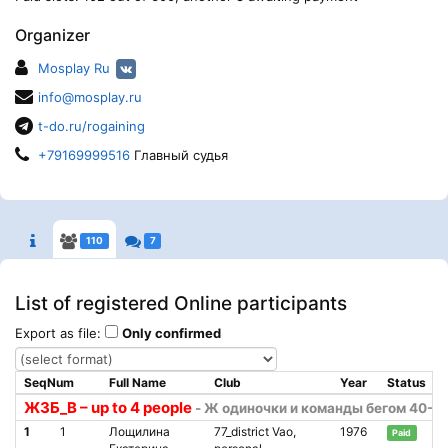
Organizer
Mosplay Ru
info@mosplay.ru
t-do.ru/rogaining
+79169999516
Главный судья
110
7
List of registered Online participants
Export as file:
Only confirmed
SeqNum
Full Name
Club
Year
Status
Ж3Б_В – up to 4 people
- Ж одиночки и команды бегом 40-5
1
1
Лощилина
77_district Vao,
1976
Paid