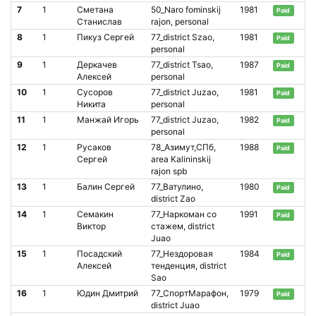
7
1
Сметана
50_Naro fominskij
1981
Paid
Станислав
rajon, personal
8
1
Пикуз Сергей
77_district Szao,
1981
Paid
personal
9
1
Деркачев
77_district Tsao,
1987
Paid
Алексей
personal
10
1
Сусоров
77_district Juzao,
1981
Paid
Никита
personal
11
1
Манжай Игорь
77_district Juzao,
1982
Paid
personal
12
1
Русаков
78_Азимут,СПб,
1988
Paid
Сергей
area Kalininskij
rajon spb
13
1
Балин Сергей
77_Ватулино,
1980
Paid
district Zao
14
1
Семакин
77_Наркоман со
1991
Paid
Виктор
стажем, district
Juao
15
1
Посадский
77_Нездоровая
1984
Paid
Алексей
тенденция, district
Sao
16
1
Юдин Дмитрий
77_СпортМарафон,
1979
Paid
district Juao