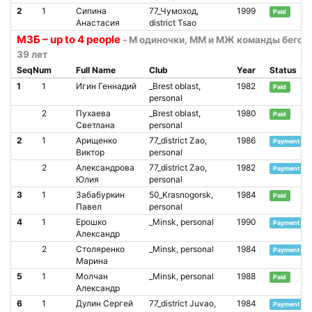
2
1
Сипина
77_Чумоход,
1999
Paid
Анастасия
district Tsao
М3Б – up to 4 people
- М одиночки, ММ и МЖ команды бегом
39 лет
SeqNum
Full Name
Club
Year
Status
1
1
Игин Геннадий
_Brest oblast,
1982
Paid
personal
2
Пухаева
_Brest oblast,
1980
Paid
Светлана
personal
2
1
Арищенко
77_district Zao,
1986
Payment wai
Виктор
personal
2
Александрова
77_district Zao,
1982
Payment wai
Юлия
personal
3
1
Забабуркин
50_Krasnogorsk,
1984
Paid
Павел
personal
4
1
Ерошко
_Minsk, personal
1990
Payment wai
Александр
2
Столяренко
_Minsk, personal
1984
Payment wai
Марина
5
1
Молчан
_Minsk, personal
1988
Paid
Александр
6
1
Дулин Сергей
77_district Juvao,
1984
Payment wai