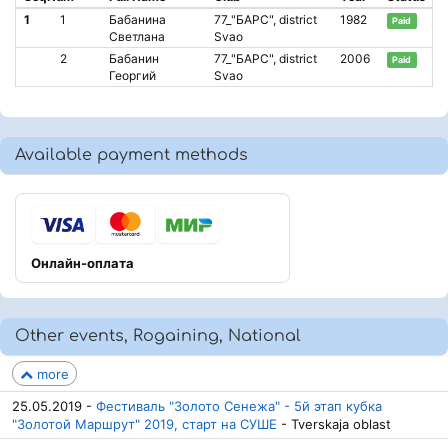
1
1
Бабанина
77_"БАРС", district
1982
Paid
Светлана
Svao
2
Бабанин
77_"БАРС", district
2006
Paid
Георгий
Svao
Available payment methods
Онлайн-оплата
Other events, Rogaining, National
more
25.05.2019 -
Фестиваль "Золото Сенежа" - 5й этап кубка
"Золотой Маршрут" 2019, старт на СУШЕ
- Tverskaja oblast