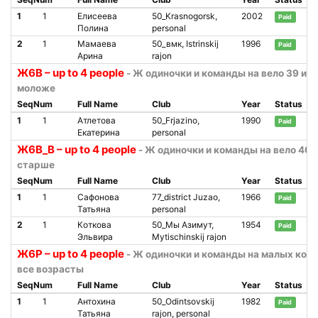
1
1
Елисеева
50_Krasnogorsk,
2002
Paid
Полина
personal
2
1
Мамаева
50_вмк, Istrinskij
1996
Paid
Арина
rajon
Ж6В – up to 4 people
- Ж одиночки и команды на вело 39 и
моложе
SeqNum
Full Name
Club
Year
Status
1
1
Атлетова
50_Frjazino,
1990
Paid
Екатерина
personal
Ж6В_В – up to 4 people
- Ж одиночки и команды на вело 40 
старше
SeqNum
Full Name
Club
Year
Status
1
1
Сафонова
77_district Juzao,
1966
Paid
Татьяна
personal
2
1
Коткова
50_Мы Азимут,
1954
Paid
Эльвира
Mytischinskij rajon
Ж6Р – up to 4 people
- Ж одиночки и команды на малых кол
все возрасты
SeqNum
Full Name
Club
Year
Status
1
1
Антохина
50_Odintsovskij
1982
Paid
Татьяна
rajon, personal