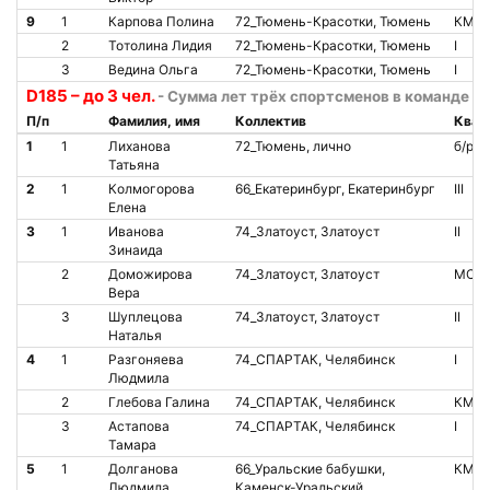
9
1
Карпова Полина
72_Тюмень-Красотки, Тюмень
КМС
2
Тотолина Лидия
72_Тюмень-Красотки, Тюмень
I
3
Ведина Ольга
72_Тюмень-Красотки, Тюмень
I
D185 – до 3 чел.
- Сумма лет трёх спортсменов в команде от
П/п
Фамилия, имя
Коллектив
Квал
1
1
Лиханова
72_Тюмень, лично
б/р
Татьяна
2
1
Колмогорова
66_Екатеринбург, Екатеринбург
III
Елена
3
1
Иванова
74_Златоуст, Златоуст
II
Зинаида
2
Доможирова
74_Златоуст, Златоуст
МС
Вера
3
Шуплецова
74_Златоуст, Златоуст
II
Наталья
4
1
Разгоняева
74_СПАРТАК, Челябинск
I
Людмила
2
Глебова Галина
74_СПАРТАК, Челябинск
КМС
3
Астапова
74_СПАРТАК, Челябинск
I
Тамара
5
1
Долганова
66_Уральские бабушки,
КМС
Людмила
Каменск-Уральский