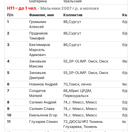
Екатерина
Уральский
H11 – до 1 чел.
- Мальчики 2007 г.р. и моложе
П/п
Фамилия, имя
Коллектив
Квал
1
Громыкин
86_Сургут
б/р
Алексей
2
Прудников
86_Сургут
б/р
Тимофей
3
Бектимиров
86_Сургут
б/р
Марсель
Адикович
4
Зиновьев
55_SP-OLIMP. Омск, Омск
IIIю
Максим
5
Зиновьев
55_SP-OLIMP. Омск, Омск
б/р
Дмитрий
6
Новиков Андрей
70_Томск, лично
IIю
7
Солдатов
66_Абрис ЦРДМ,
б/р
Матвей
Первоуральск
8
Салмин Андрей
74_г. Миасс, Миасс
б/р
9
Салмин Слава
74_г. Миасс, Миасс
б/р
10
Емельянов Егор
74_г. Миасс, Миасс
б/р
11
Глухарев Семен
72_ДЮСШ №2 Тюмень
Iю
Глухарева, Тюмень