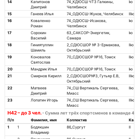
14
Капитонов
74_КДЮСШ ЧТЗ Галкины,
Iю
Дмитрий
Челябинск
15
Ганеев Илья
74_ОДЮСШ-Жуков, Челябинск
IIIю
16
Коваленко
74_ОДЮСШ-Исакова,
Iю
Роман
Челябинск
17
Сорокин
63_САКСОР-Энергетик,
Iю
Василий
Самара
18
Гиниятуллин
2_СДЮСШОР № 3-Ермакова,
IIю
Шамиль
Октябрьский
19
Коновалов
70_СДЮСШОР №16, Томск
IIю
Святослав
20
Мандрик Илья
70_СДЮСШОР №16, Томск
Iю
21
Смирнов Кирилл
2_СДЮСШОР№3, Гутьяр Е.В,
IIIю
Октябрьский
22
Матвеев
74_СШ Вертикаль Сергеева,
IIю
Дмитрий
Миасс
23
Лопатин Игорь
74_СШ Вертикаль Сергеева,
IIIю
Миасс
H42 – до 3 чел.
- Сумма лет трёх спортсменов в команде 42 
П/п
Фамилия, имя
Коллектив
Квал
1
1
Бодякшин
86_Сургут
II
Владимир