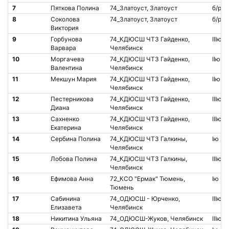
7
Пяткова Полина
74_Златоуст, Златоуст
б/р
8
Соколова
74_Златоуст, Златоуст
б/р
Виктория
9
Горбунова
74_КДЮСШ ЧТЗ Гайденко,
IIIю
Варвара
Челябинск
10
Моргачева
74_КДЮСШ ЧТЗ Гайденко,
IIю
Валентина
Челябинск
11
Мекшун Мария
74_КДЮСШ ЧТЗ Гайденко,
IIю
Челябинск
12
Пестерникова
74_КДЮСШ ЧТЗ Гайденко,
IIIю
Диана
Челябинск
13
Сахненко
74_КДЮСШ ЧТЗ Гайденко,
IIIю
Екатерина
Челябинск
14
Сербина Полина
74_КДЮСШ ЧТЗ Галкины,
Iю
Челябинск
15
Лобова Полина
74_КДЮСШ ЧТЗ Галкины,
IIIю
Челябинск
16
Ефимова Анна
72_КСО "Ермак" Тюмень,
Iю
Тюмень
17
Сабинина
74_ОДЮСШ - Юрченко,
IIIю
Елизавета
Челябинск
18
Никитина Ульяна
74_ОДЮСШ-Жуков, Челябинск
IIIю