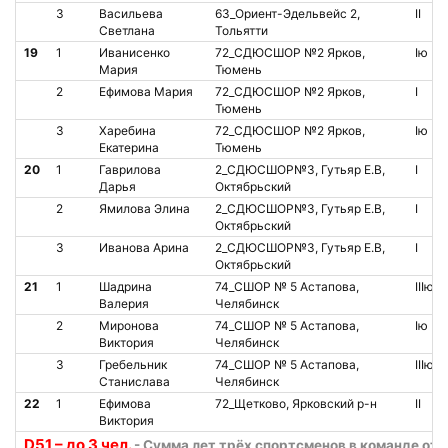
3
Васильева
63_Ориент-Эдельвейс 2,
II
Светлана
Тольятти
19
1
Иванисенко
72_СДЮСШОР №2 Ярков,
Iю
Мария
Тюмень
2
Ефимова Мария
72_СДЮСШОР №2 Ярков,
I
Тюмень
3
Харебина
72_СДЮСШОР №2 Ярков,
Iю
Екатерина
Тюмень
20
1
Гаврилова
2_СДЮСШОР№3, Гутьяр Е.В,
I
Дарья
Октябрьский
2
Ямилова Элина
2_СДЮСШОР№3, Гутьяр Е.В,
I
Октябрьский
3
Иванова Арина
2_СДЮСШОР№3, Гутьяр Е.В,
I
Октябрьский
21
1
Шадрина
74_СШОР № 5 Астапова,
IIIю
Валерия
Челябинск
2
Миронова
74_СШОР № 5 Астапова,
Iю
Виктория
Челябинск
3
Гребельник
74_СШОР № 5 Астапова,
IIIю
Станислава
Челябинск
22
1
Ефимова
72_Щетково, Ярковский р-н
II
Виктория
D51 – до 3 чел.
- Сумма лет трёх спортсменов в команде от 4