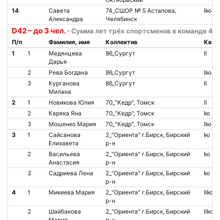
14
Савета
74_СШОР № 5 Астапова,
IIю
Александра
Челябинск
D42 – до 3 чел.
- Сумма лет трёх спортсменов в команде 42 
П/п
Фамилия, имя
Коллектив
Квал
1
1
Медянцева
86_Сургут
II
Дарья
2
Рева Богдана
86_Сургут
IIю
3
Курганова
86_Сургут
II
Милана
2
1
Новикова Юлия
70_"Кедр", Томск
II
2
Каряка Яна
70_"Кедр", Томск
Iю
3
Мошенко Мария
70_"Кедр", Томск
IIю
3
1
Сайсанова
2_"Ориента" г.Бирск, Бирский
Iю
Елизавета
р-н
2
Васильева
2_"Ориента" г.Бирск, Бирский
Iю
Анастасия
р-н
3
Садриева Лена
2_"Ориента" г.Бирск, Бирский
Iю
р-н
4
1
Микиева Мария
2_"Ориента" г.Бирск, Бирский
IIIю
р-н
2
Шайбакова
2_"Ориента" г.Бирск, Бирский
IIIю
Мария
р-н