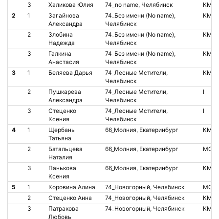
3
Халикова Юлия
74_no name, Челябинск
КМС
2
1
Загайнова
74_Без имени (No name),
КМС
Александра
Челябинск
2
Злобина
74_Без имени (No name),
КМС
Надежда
Челябинск
3
Галкина
74_Без имени (No name),
КМС
Анастасия
Челябинск
3
1
Беляева Дарья
74_Лесные Мстители,
КМС
Челябинск
2
Пушкарева
74_Лесные Мстители,
I
Александра
Челябинск
3
Стеценко
74_Лесные Мстители,
I
Ксения
Челябинск
4
1
Щербань
66_Молния, Екатеринбург
КМС
Татьяна
2
Батальцева
66_Молния, Екатеринбург
МС
Наталия
3
Панькова
66_Молния, Екатеринбург
КМС
Ксения
5
1
Коровина Алина
74_Новогорный, Челябинск
МС
2
Стеценко Анна
74_Новогорный, Челябинск
КМС
3
Патракова
74_Новогорный, Челябинск
КМС
Любовь