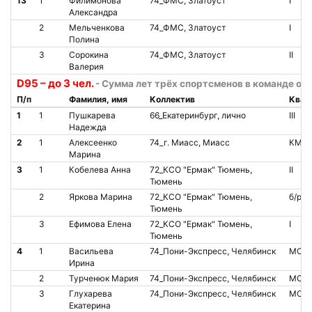
13
1
Филимонова
74_ФМС, Златоуст
I
Александра
2
Мельченкова
74_ФМС, Златоуст
I
Полина
3
Сорокина
74_ФМС, Златоуст
II
Валерия
D95 – до 3 чел.
- Сумма лет трёх спортсменов в команде от 
П/п
Фамилия, имя
Коллектив
Квал
1
1
Пушкарева
66_Екатеринбург, лично
III
Надежда
2
1
Алексеенко
74_г. Миасс, Миасс
КМС
Марина
3
1
Кобелева Анна
72_КСО "Ермак" Тюмень,
II
Тюмень
2
Яркова Марина
72_КСО "Ермак" Тюмень,
б/р
Тюмень
3
Ефимова Елена
72_КСО "Ермак" Тюмень,
I
Тюмень
4
1
Васильева
74_Пони-Экспресс, Челябинск
МС
Ирина
2
Турченюк Мария
74_Пони-Экспресс, Челябинск
МС
3
Глухарева
74_Пони-Экспресс, Челябинск
МС
Екатерина