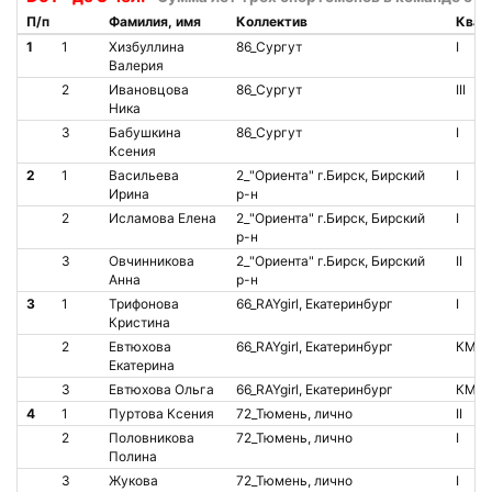
П/п
Фамилия, имя
Коллектив
Квал
1
1
Хизбуллина
86_Сургут
I
Валерия
2
Ивановцова
86_Сургут
III
Ника
3
Бабушкина
86_Сургут
I
Ксения
2
1
Васильева
2_"Ориента" г.Бирск, Бирский
I
Ирина
р-н
2
Исламова Елена
2_"Ориента" г.Бирск, Бирский
I
р-н
3
Овчинникова
2_"Ориента" г.Бирск, Бирский
II
Анна
р-н
3
1
Трифонова
66_RAYgirl, Екатеринбург
I
Кристина
2
Евтюхова
66_RAYgirl, Екатеринбург
КМС
Екатерина
3
Евтюхова Ольга
66_RAYgirl, Екатеринбург
КМС
4
1
Пуртова Ксения
72_Тюмень, лично
II
2
Половникова
72_Тюмень, лично
I
Полина
3
Жукова
72_Тюмень, лично
I