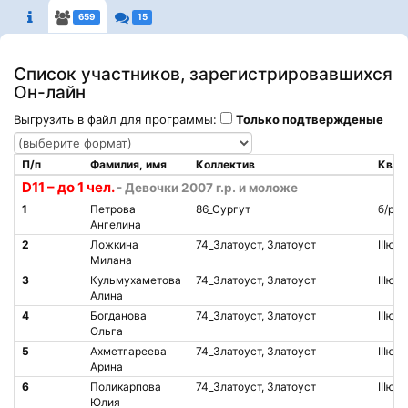
659
15
Список участников, зарегистрировавшихся
Он-лайн
Выгрузить в файл для программы:
Только подтвержденые
П/п
Фамилия, имя
Коллектив
Квал
D11 – до 1 чел.
- Девочки 2007 г.р. и моложе
1
Петрова
86_Сургут
б/р
Ангелина
2
Ложкина
74_Златоуст, Златоуст
IIIю
Милана
3
Кульмухаметова
74_Златоуст, Златоуст
IIIю
Алина
4
Богданова
74_Златоуст, Златоуст
IIIю
Ольга
5
Ахметгареева
74_Златоуст, Златоуст
IIIю
Арина
6
Поликарпова
74_Златоуст, Златоуст
IIIю
Юлия