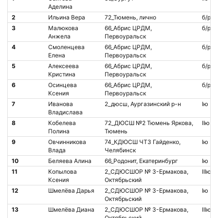
Аделина
2
Ильина Вера
72_Тюмень, лично
б/р
3
Малюкова
66_Абрис ЦРДМ,
б/р
Анжела
Первоуральск
4
Смоленцева
66_Абрис ЦРДМ,
б/р
Елена
Первоуральск
5
Алексеева
66_Абрис ЦРДМ,
б/р
Кристина
Первоуральск
6
Осинцева
66_Абрис ЦРДМ,
б/р
Ксения
Первоуральск
7
Иванова
2_дюсш, Аургазинский р-н
Iю
Владислава
8
Кобелева
72_ДЮСШ №2 Тюмень Яркова,
IIю
Полина
Тюмень
9
Овчинникова
74_КДЮСШ ЧТЗ Гайденко,
Iю
Влада
Челябинск
10
Беляева Алина
66_Родонит, Екатеринбург
Iю
11
Копылова
2_СДЮСШОР № 3-Ермакова,
IIIю
Ксения
Октябрьский
12
Шмелёва Дарья
2_СДЮСШОР № 3-Ермакова,
Iю
Октябрьский
13
Шмелёва Диана
2_СДЮСШОР № 3-Ермакова,
IIIю
Октябрьский