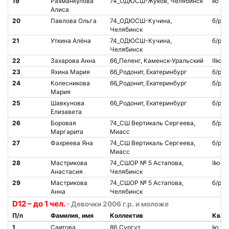
19
Рахманкулова
74_ОДЮСШ-Жуков, Челябинск
Iю
Алиса
20
Павлова Ольга
74_ОДЮСШ-Кучина,
б/р
Челябинск
21
Уткина Алёна
74_ОДЮСШ-Кучина,
б/р
Челябинск
22
Захарова Анна
66_Пеленг, Каменск-Уральский
IIIю
23
Яхина Мария
66_Родонит, Екатеринбург
б/р
24
Колесникова
66_Родонит, Екатеринбург
б/р
Мария
25
Шавкунова
66_Родонит, Екатеринбург
б/р
Елизавета
26
Боровая
74_СШ Вертикаль Сергеева,
б/р
Маргарита
Миасс
27
Фахреева Яна
74_СШ Вертикаль Сергеева,
б/р
Миасс
28
Мастрикова
74_СШОР № 5 Астапова,
IIю
Анастасия
Челябинск
29
Мастрикова
74_СШОР № 5 Астапова,
б/р
Анна
Челябинск
D12 – до 1 чел.
- Девочки 2006 г.р. и моложе
П/п
Фамилия, имя
Коллектив
Квал
1
Саитова
86_Сургут
Iю