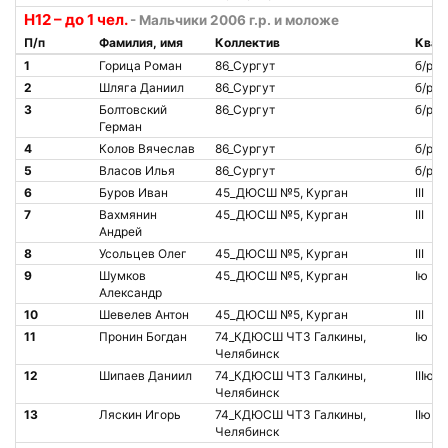
H12 – до 1 чел.
- Мальчики 2006 г.р. и моложе
П/п
Фамилия, имя
Коллектив
Квал
1
Горица Роман
86_Сургут
б/р
2
Шляга Даниил
86_Сургут
б/р
3
Болтовский
86_Сургут
б/р
Герман
4
Колов Вячеслав
86_Сургут
б/р
5
Власов Илья
86_Сургут
б/р
6
Буров Иван
45_ДЮСШ №5, Курган
III
7
Вахмянин
45_ДЮСШ №5, Курган
III
Андрей
8
Усольцев Олег
45_ДЮСШ №5, Курган
III
9
Шумков
45_ДЮСШ №5, Курган
Iю
Александр
10
Шевелев Антон
45_ДЮСШ №5, Курган
III
11
Пронин Богдан
74_КДЮСШ ЧТЗ Галкины,
Iю
Челябинск
12
Шипаев Даниил
74_КДЮСШ ЧТЗ Галкины,
IIIю
Челябинск
13
Ляскин Игорь
74_КДЮСШ ЧТЗ Галкины,
IIю
Челябинск