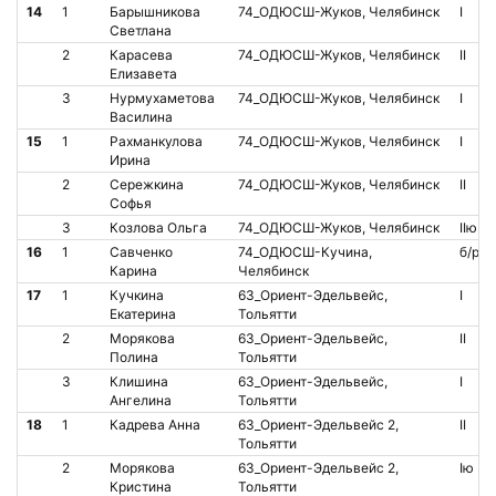
14
1
Барышникова
74_ОДЮСШ-Жуков, Челябинск
I
Светлана
2
Карасева
74_ОДЮСШ-Жуков, Челябинск
II
Елизавета
3
Нурмухаметова
74_ОДЮСШ-Жуков, Челябинск
I
Василина
15
1
Рахманкулова
74_ОДЮСШ-Жуков, Челябинск
I
Ирина
2
Сережкина
74_ОДЮСШ-Жуков, Челябинск
II
Софья
3
Козлова Ольга
74_ОДЮСШ-Жуков, Челябинск
IIю
16
1
Савченко
74_ОДЮСШ-Кучина,
б/р
Карина
Челябинск
17
1
Кучкина
63_Ориент-Эдельвейс,
I
Екатерина
Тольятти
2
Морякова
63_Ориент-Эдельвейс,
II
Полина
Тольятти
3
Клишина
63_Ориент-Эдельвейс,
I
Ангелина
Тольятти
18
1
Кадрева Анна
63_Ориент-Эдельвейс 2,
II
Тольятти
2
Морякова
63_Ориент-Эдельвейс 2,
Iю
Кристина
Тольятти