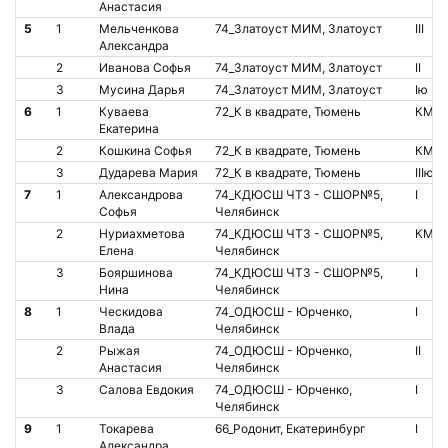
Анастасия
5
1
Мельченкова
74_Златоуст МИМ, Златоуст
III
Александра
2
Иванова Софья
74_Златоуст МИМ, Златоуст
II
3
Мусина Дарья
74_Златоуст МИМ, Златоуст
Iю
6
1
Куваева
72_К в квадрате, Тюмень
КМС
Екатерина
2
Кошкина Софья
72_К в квадрате, Тюмень
КМС
3
Дударева Мария
72_К в квадрате, Тюмень
IIIю
7
1
Александрова
74_КДЮСШ ЧТЗ - СШОР№5,
I
Софья
Челябинск
2
Нуриахметова
74_КДЮСШ ЧТЗ - СШОР№5,
КМС
Елена
Челябинск
3
Бояршинова
74_КДЮСШ ЧТЗ - СШОР№5,
I
Нина
Челябинск
8
1
Ческидова
74_ОДЮСШ - Юрченко,
I
Влада
Челябинск
2
Рыжая
74_ОДЮСШ - Юрченко,
II
Анастасия
Челябинск
3
Салова Евдокия
74_ОДЮСШ - Юрченко,
I
Челябинск
9
1
Токарева
66_Родонит, Екатеринбург
I
Александра