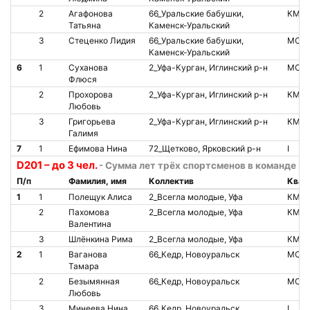
2
Агафонова
66_Уральские бабушки,
КМС
Татьяна
Каменск-Уральский
3
Стеценко Лидия
66_Уральские бабушки,
МС
Каменск-Уральский
6
1
Суханова
2_Уфа-Курган, Иглинский р-н
МС
Флюся
2
Прохорова
2_Уфа-Курган, Иглинский р-н
КМС
Любовь
3
Григорьева
2_Уфа-Курган, Иглинский р-н
КМС
Галимя
7
1
Ефимова Нина
72_Щетково, Ярковский р-н
I
D201 – до 3 чел.
- Сумма лет трёх спортсменов в команде 20
П/п
Фамилия, имя
Коллектив
Квал
1
1
Полещук Алиса
2_Всегла молодые, Уфа
КМС
2
Пахомова
2_Всегла молодые, Уфа
КМС
Валентина
3
Шлёнкина Рима
2_Всегла молодые, Уфа
КМС
2
1
Ваганова
66_Кедр, Новоуральск
МС
Тамара
2
Безымянная
66_Кедр, Новоуральск
МС
Любовь
3
Минеева Нина
66_Кедр, Новоуральск
I