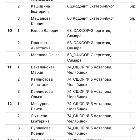
2
Кашицина
66_Родонит, Екатеринбург
б/р
Екатерина
3
Машанова
66_Родонит, Екатеринбург
б/р
Ксения
10
1
Ежова Валерия
63_САКСОР-Энергетик,
I
Самара
2
Пронина
63_САКСОР-Энергетик,
I
Анастасия
Самара
3
Маслова Ольга
63_САКСОР-Энергетик,
I
Самара
11
1
Бакалинская
74_СШОР № 5 Астапова,
II
Мария
Челябинск
2
Каллистова
74_СШОР № 5 Астапова,
I
Анастасия
Челябинск
3
Каллистова
74_СШОР № 5 Астапова,
I
Ольга
Челябинск
12
1
Мишурова
74_СШОР № 5 Астапова,
I
Раиса
Челябинск
2
Лытнева
74_СШОР № 5 Астапова,
III
Екатерина
Челябинск
3
Бурдакова
74_СШОР № 5 Астапова,
IIIю
Ксения
Челябинск