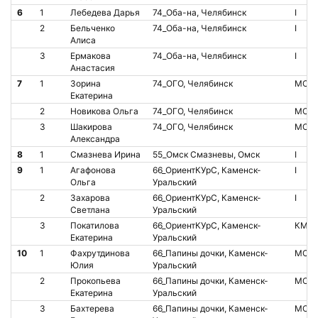
6
1
Лебедева Дарья
74_Оба-на, Челябинск
I
2
Бельченко
74_Оба-на, Челябинск
I
Алиса
3
Ермакова
74_Оба-на, Челябинск
I
Анастасия
7
1
Зорина
74_ОГО, Челябинск
МС
Екатерина
2
Новикова Ольга
74_ОГО, Челябинск
МСМ
3
Шакирова
74_ОГО, Челябинск
МС
Александра
8
1
Смазнева Ирина
55_Омск Смазневы, Омск
I
9
1
Агафонова
66_ОриентКУрС, Каменск-
I
Ольга
Уральский
2
Захарова
66_ОриентКУрС, Каменск-
I
Светлана
Уральский
3
Покатилова
66_ОриентКУрС, Каменск-
КМС
Екатерина
Уральский
10
1
Фахрутдинова
66_Папины дочки, Каменск-
МС
Юлия
Уральский
2
Прокопьева
66_Папины дочки, Каменск-
МС
Екатерина
Уральский
3
Бахтерева
66_Папины дочки, Каменск-
МС