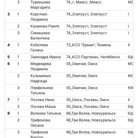
3
Туринцева
74_г. Миасс, Миасс
МС
Маргарита
3
1
Коротких
74_Златоуст, Златоуст
I
Людмила
2
Казакова Раиля
74_Златоуст, Златоуст
I
3
Симашева
74_Златоуст, Златоуст
I
Валентина
4
1
Кобелева
72_КСО "Ермак", Тюмень
II
Галина
5
1
Замоздра Ирина
74_КСО Партизан, Челябинск
б/р
6
1
Медведева
55_Омички, Омск
МС
Людмила
2
Кузьминых
55_Омички, Омск
МС
Надежда
3
Перфильева
55_Омички, Омск
КМС
Татьяна
7
1
Лосева Нина
55_Омск, Лосевы, Омск
II
2
Лосева Маша
55_Омск, Лосевы, Омск
б/р
8
1
Волкова Татьяна
66_Три Волка, Новоуральск
б/р
2
Трифонова
66_Три Волка, Новоуральск
б/р
Оксана
3
Трифонов
66_Три Волка, Новоуральск
б/р
Виктор