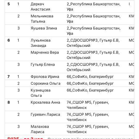
5
1
Деркач
2_Республика Башкортостан,
I
Анастасия
Уфа
2
Мельникова
2_Республика Башкортостан,
КМС
Татьяна
Уфа
3
Яушева Элина
2_Республика Башкортостан,
КМС
Уфа
6
1
Лукьянова
2_СДЮСШОР№3, Гутьяр Е.В,
МС
Зинаида
Октябрьский
2
Марченко Вера
2_СДЮСШОР№3, Гутьяр Е.В,
МС
Октябрьский
3
Гутьяр Елена
2_СДЮСШОР№3, Гутьяр Е.В,
МС
Октябрьский
7
1
Фролова Ирина
66_СоФиКо, Екатеринбург
КМС
2
Сорокина Ольга
66_СоФиКо, Екатеринбург
МС
3
Кузнецова
66_СоФиКо, Екатеринбург
КМС
Ольга
8
1
Крохалева Анна
74_СШОР №5, Гуревич,
КМС
Челябинск
2
Гуревич Лариса
74_СШОР №5, Гуревич,
МС
Челябинск
3
Малахова
74_СШОР №5, Гуревич,
МС
Лариса
Челябинск