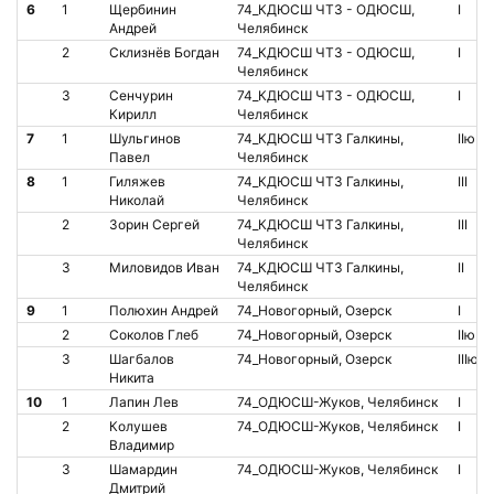
6
1
Щербинин
74_КДЮСШ ЧТЗ - ОДЮСШ,
I
Андрей
Челябинск
2
Склизнёв Богдан
74_КДЮСШ ЧТЗ - ОДЮСШ,
I
Челябинск
3
Сенчурин
74_КДЮСШ ЧТЗ - ОДЮСШ,
I
Кирилл
Челябинск
7
1
Шульгинов
74_КДЮСШ ЧТЗ Галкины,
IIю
Павел
Челябинск
8
1
Гиляжев
74_КДЮСШ ЧТЗ Галкины,
III
Николай
Челябинск
2
Зорин Сергей
74_КДЮСШ ЧТЗ Галкины,
III
Челябинск
3
Миловидов Иван
74_КДЮСШ ЧТЗ Галкины,
II
Челябинск
9
1
Полюхин Андрей
74_Новогорный, Озерск
I
2
Соколов Глеб
74_Новогорный, Озерск
IIю
3
Шагбалов
74_Новогорный, Озерск
IIIю
Никита
10
1
Лапин Лев
74_ОДЮСШ-Жуков, Челябинск
I
2
Колушев
74_ОДЮСШ-Жуков, Челябинск
I
Владимир
3
Шамардин
74_ОДЮСШ-Жуков, Челябинск
I
Дмитрий