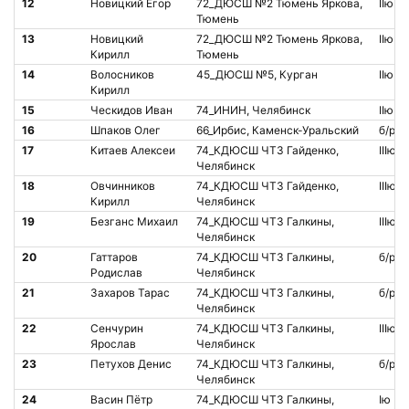
12
Новицкий Егор
72_ДЮСШ №2 Тюмень Яркова,
IIю
Тюмень
13
Новицкий
72_ДЮСШ №2 Тюмень Яркова,
IIю
Кирилл
Тюмень
14
Волосников
45_ДЮСШ №5, Курган
IIю
Кирилл
15
Ческидов Иван
74_ИНИН, Челябинск
IIю
16
Шпаков Олег
66_Ирбис, Каменск-Уральский
б/р
17
Китаев Алексеи
74_КДЮСШ ЧТЗ Гайденко,
IIIю
Челябинск
18
Овчинников
74_КДЮСШ ЧТЗ Гайденко,
IIIю
Кирилл
Челябинск
19
Безганс Михаил
74_КДЮСШ ЧТЗ Галкины,
IIIю
Челябинск
20
Гаттаров
74_КДЮСШ ЧТЗ Галкины,
б/р
Родислав
Челябинск
21
Захаров Тарас
74_КДЮСШ ЧТЗ Галкины,
б/р
Челябинск
22
Сенчурин
74_КДЮСШ ЧТЗ Галкины,
IIIю
Ярослав
Челябинск
23
Петухов Денис
74_КДЮСШ ЧТЗ Галкины,
б/р
Челябинск
24
Васин Пётр
74_КДЮСШ ЧТЗ Галкины,
Iю