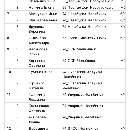
2
Шевченко Нина
66_Лесные феи, Новоуральск
МС
3
Нечкина Елена
66_Лесные феи, Новоуральск
МС
7
1
Махнутина Инна
74_Незабудки, Челябинск
б/р
2
Шагбалова Анна
74_Незабудки, Челябинск
б/р
3
Ярушева
74_Незабудки, Челябинск
КМС
Вероника
8
1
Смазнева
55_Омск Смазневы, Омск
б/р
Александра
9
1
Ческидова
74_ССР, Челябинск
I
Ирина
2
Корнеева
74_ССР, Челябинск
МС
Светлана
10
1
Кучина Ольга
74_Счастливый случай,
I
Челябинск
2
Юрченко
74_Счастливый случай,
I
Наталия
Челябинск
11
1
Галямина
74_Упорные, Челябинск
КМС
Людмила
2
Кальникова
74_Упорные, Челябинск
I
Светлана
3
Асмолова
74_Упорные, Челябинск
II
Жанна
12
1
Добрынина
74_ЭКОС, Челябинск
КМС