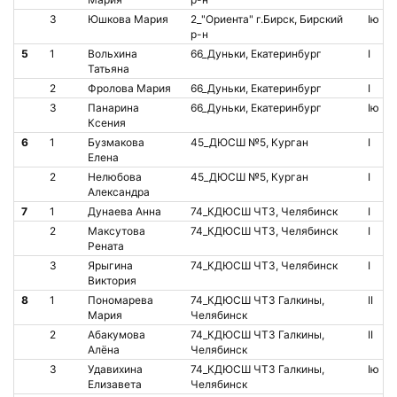
3
Юшкова Мария
2_"Ориента" г.Бирск, Бирский
Iю
р-н
5
1
Вольхина
66_Дуньки, Екатеринбург
I
Татьяна
2
Фролова Мария
66_Дуньки, Екатеринбург
I
3
Панарина
66_Дуньки, Екатеринбург
Iю
Ксения
6
1
Бузмакова
45_ДЮСШ №5, Курган
I
Елена
2
Нелюбова
45_ДЮСШ №5, Курган
I
Александра
7
1
Дунаева Анна
74_КДЮСШ ЧТЗ, Челябинск
I
2
Максутова
74_КДЮСШ ЧТЗ, Челябинск
I
Рената
3
Ярыгина
74_КДЮСШ ЧТЗ, Челябинск
I
Виктория
8
1
Пономарева
74_КДЮСШ ЧТЗ Галкины,
II
Мария
Челябинск
2
Абакумова
74_КДЮСШ ЧТЗ Галкины,
II
Алёна
Челябинск
3
Удавихина
74_КДЮСШ ЧТЗ Галкины,
Iю
Елизавета
Челябинск