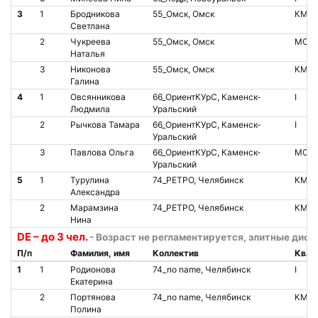
3
1
Бродникова
55_Омск, Омск
КМС
Светлана
2
Чукреева
55_Омск, Омск
МС
Наталья
3
Никонова
55_Омск, Омск
КМС
Галина
4
1
Овсянникова
66_ОриентКУрС, Каменск-
I
Людмила
Уральский
2
Рычкова Тамара
66_ОриентКУрС, Каменск-
I
Уральский
3
Павлова Ольга
66_ОриентКУрС, Каменск-
МС
Уральский
5
1
Турулина
74_РЕТРО, Челябинск
КМС
Александра
2
Марамзина
74_РЕТРО, Челябинск
КМС
Нина
DE – до 3 чел.
- Возраст не регламентируется, элитные дист
П/п
Фамилия, имя
Коллектив
Квал
1
1
Родионова
74_no name, Челябинск
I
Екатерина
2
Портянова
74_no name, Челябинск
КМС
Полина