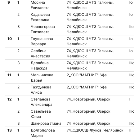
9
1
Мосина
74_КДЮСШ ЧТЗ Галкины,
Iю
Елизавета
Челябинск
2
Кадышева
74_КДЮСШ ЧТЗ Галкины,
Iю
Екатерина
Челябинск
3
Черногорова
74_КДЮСШ ЧТЗ Галкины,
IIю
Елизавета
Челябинск
10
1
Глушанкова
74_КДЮСШ ЧТЗ Галкины,
Iю
Варвара
Челябинск
2
Сербина
74_КДЮСШ ЧТЗ Галкины,
Iю
Анастасия
Челябинск
3
Дерябина
74_КДЮСШ ЧТЗ Галкины,
IIIю
Надежда
Челябинск
11
1
Мельникова
2_КСО "МАГНИТ", Уфа
IIIю
Дарья
2
Тазтдинова
2_КСО "МАГНИТ", Уфа
IIIю
Алиса
12
1
Степанова
74_Новогорный, Озерск
I
Александра
2
Савельева
74_Новогорный, Озерск
IIIю
Юлия
3
Шакирова Лиана
74_Новогорный, Озерск
IIIю
13
1
Долгополова
74_ОДЮСШ-Жуков, Челябинск
II
Мария