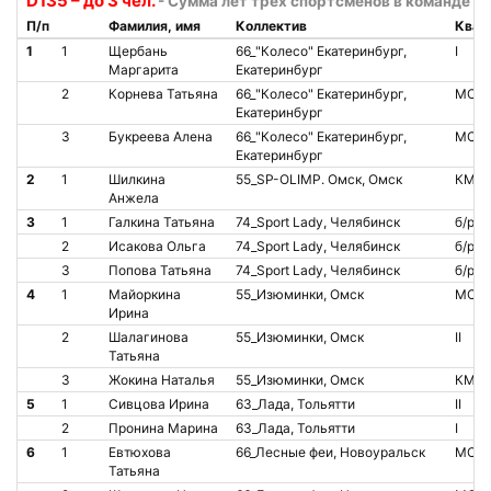
D135 – до 3 чел.
- Сумма лет трёх спортсменов в команде от
П/п
Фамилия, имя
Коллектив
Квал
1
1
Щербань
66_"Колесо" Екатеринбург,
I
Маргарита
Екатеринбург
2
Корнева Татьяна
66_"Колесо" Екатеринбург,
МС
Екатеринбург
3
Букреева Алена
66_"Колесо" Екатеринбург,
МС
Екатеринбург
2
1
Шилкина
55_SP-OLIMP. Омск, Омск
КМС
Анжела
3
1
Галкина Татьяна
74_Sport Lady, Челябинск
б/р
2
Исакова Ольга
74_Sport Lady, Челябинск
б/р
3
Попова Татьяна
74_Sport Lady, Челябинск
б/р
4
1
Майоркина
55_Изюминки, Омск
МС
Ирина
2
Шалагинова
55_Изюминки, Омск
II
Татьяна
3
Жокина Наталья
55_Изюминки, Омск
КМС
5
1
Сивцова Ирина
63_Лада, Тольятти
II
2
Пронина Марина
63_Лада, Тольятти
I
6
1
Евтюхова
66_Лесные феи, Новоуральск
МС
Татьяна