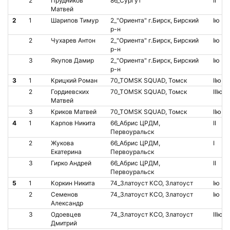
2
Прудников
86_Сургут
II
Матвей
2
1
Шарипов Тимур
2_"Ориента" г.Бирск, Бирский
Iю
р-н
2
Чухарев Антон
2_"Ориента" г.Бирск, Бирский
Iю
р-н
3
Якупов Дамир
2_"Ориента" г.Бирск, Бирский
Iю
р-н
3
1
Крицкий Роман
70_TOMSK SQUAD, Томск
IIю
2
Гордиевских
70_TOMSK SQUAD, Томск
IIIю
Матвей
3
Криков Матвей
70_TOMSK SQUAD, Томск
IIю
4
1
Карпов Никита
66_Абрис ЦРДМ,
II
Первоуральск
2
Жукова
66_Абрис ЦРДМ,
I
Екатерина
Первоуральск
3
Гирко Андрей
66_Абрис ЦРДМ,
II
Первоуральск
5
1
Коркин Никита
74_Златоуст КСО, Златоуст
Iю
2
Семенов
74_Златоуст КСО, Златоуст
Iю
Александр
3
Одоевцев
74_Златоуст КСО, Златоуст
IIIю
Дмитрий