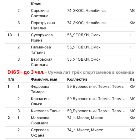
Юлия
2
Сорокина
74_ЭКОС, Челябинск
МС
Светлана
3
Перетрухина
74_ЭКОС, Челябинск
КМС
Наталья
13
1
Сухорукова
55_ЯГОДКИ, Омск
I
Ирина
2
Гилманова
55_ЯГОДКИ, Омск
I
Татьяна
3
Верговская
55_ЯГОДКИ, Омск
I
Светлана
D165 – до 3 чел.
- Сумма лет трёх спортсменов в команде от
П/п
Фамилия, имя
Коллектив
Квал
1
1
Федорова
59_Буревестник Пермь, Пермь
КМС
Тамара
2
Корчагина
59_Буревестник Пермь, Пермь
МС
Ольга
3
Киселева Елена
59_Буревестник Пермь, Пермь
МС
2
1
Малахова
74_г. Миасс, Миасс
КМС
Людмила
2
Сергеева
74_г. Миасс, Миасс
МС
Оксана