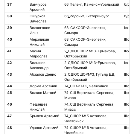
37
Ванчуров
66_Пеленг, Каменск-Уральский
б/р
Арсений
38
Ошурков
66_Родонит, Екатеринбург
б/р
Вячеслав
39
Волкогонов
63_САКСОР-Энергетик,
Iю
Илья
Самара
40
Мерзликин
63_САКСОР-Энергетик,
IIIю
Николай
Самара
41
Мазин
2_СДЮСШОР № 3-Ермакова,
IIю
Мирослав
Октябрьский
42
Большов
2_СДЮСШОР № 3-Ермакова,
Iю
Александр
Октябрьский
43
Абзалов Денис
2_СДЮСШОР№3, Гутьяр Е.В,
IIIю
Октябрьский
44
Дорма Арсений
74_СПАРТАК, Челябинск
IIIю
45
Волков Матвей
74_СШ Вертикаль Сергеева,
IIю
Миасс
46
Фединцев
74_СШ Вертикаль Сергеева,
IIIю
Николай
Миасс
47
Брылев Артемий
74_СШОР № 5 Астапова,
IIIю
Челябинск
48
Удалов Артемий
74_СШОР № 5 Астапова,
IIIю
Челябинск