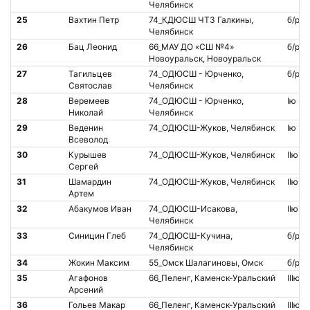
Челябинск
25
Вахтин Петр
74_КДЮСШ ЧТЗ Галкины,
б/р
Челябинск
26
Бац Леонид
66_МАУ ДО «СШ №4»
б/р
Новоуральск, Новоуральск
27
Тагильцев
74_ОДЮСШ - Юрченко,
б/р
Святослав
Челябинск
28
Веремеев
74_ОДЮСШ - Юрченко,
Iю
Николай
Челябинск
29
Веденин
74_ОДЮСШ-Жуков, Челябинск
Iю
Всеволод
30
Курышев
74_ОДЮСШ-Жуков, Челябинск
IIю
Сергей
31
Шамардин
74_ОДЮСШ-Жуков, Челябинск
IIю
Артем
32
Абакумов Иван
74_ОДЮСШ-Исакова,
IIю
Челябинск
33
Синицин Глеб
74_ОДЮСШ-Кучина,
б/р
Челябинск
34
Жокин Максим
55_Омск Шалагиновы, Омск
б/р
35
Агафонов
66_Пеленг, Каменск-Уральский
IIIю
Арсений
36
Гольев Макар
66_Пеленг, Каменск-Уральский
IIIю