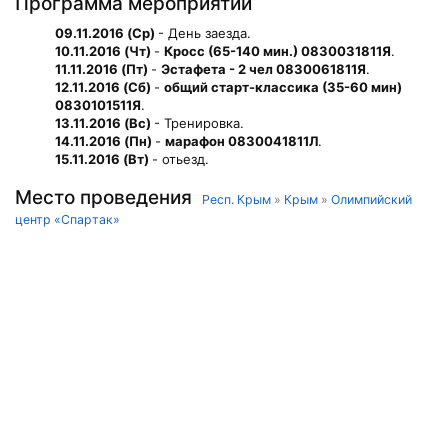
Программа мероприятий
09.11.2016 (Ср)
- День заезда.
10.11.2016 (Чт)
-
Кросс (65-140 мин.) 0830031811Я
.
11.11.2016 (Пт)
-
Эстафета - 2 чел 0830061811Я
.
12.11.2016 (Сб)
-
общий старт-классика (35-60 мин)
0830101511Я
.
13.11.2016 (Вс)
- Тренировка.
14.11.2016 (Пн)
-
марафон 0830041811Л
.
15.11.2016 (Вт)
- отьезд.
Место проведения
Респ. Крым
»
Крым
»
Олимпийский
центр «Спартак»