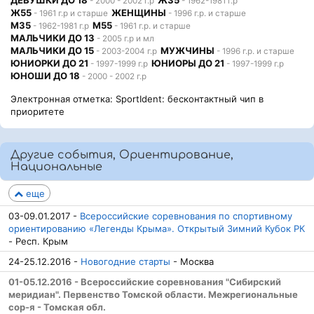
ДЕВУШКИ ДО 18
Ж35
- 2000 - 2002 г.р
- 1962-1981 г.р
Ж55
ЖЕНЩИНЫ
- 1961 г.р и старше
- 1996 г.р. и старше
М35
М55
- 1962-1981 г.р
- 1961 г.р. и старше
МАЛЬЧИКИ ДО 13
- 2005 г.р и мл
МАЛЬЧИКИ ДО 15
МУЖЧИНЫ
- 2003-2004 г.р
- 1996 г.р. и старше
ЮНИОРКИ ДО 21
ЮНИОРЫ ДО 21
- 1997-1999 г.р
- 1997-1999 г.р
ЮНОШИ ДО 18
- 2000 - 2002 г.р
Электронная отметка: SportIdent: бесконтактный чип в
приоритете
Другие события, Ориентирование,
Национальные
еще
03-09.01.2017 -
Всероссийские соревнования по спортивному
ориентированию «Легенды Крыма». Открытый Зимний Кубок РК
- Респ. Крым
24-25.12.2016 -
Новогодние старты
- Москва
01-05.12.2016 - Всероссийские соревнования "Сибирский
меридиан". Первенство Томской области. Межрегиональные
сор-я - Томская обл.