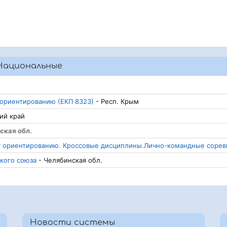
Национальные
 ориентированию (ЕКП 8323)
- Респ. Крым
ий край
ская обл.
у ориентированию. Кроссовые дисциплины.Лично-командные сорев
кого союза
- Челябинская обл.
Новости системы