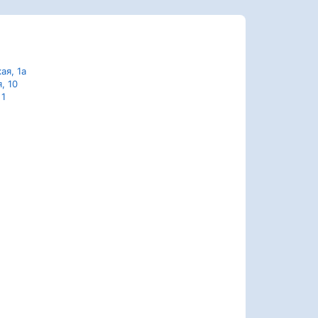
ая, 1а
, 10
 1