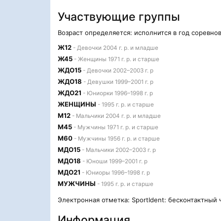
Участвующие группы
Возраст определяется: исполнится в год соревно
Ж12
- Девочки 2004 г. р. и младше
Ж45
- Женщины 1971 г. р. и старше
ЖДО15
- Девочки 2002–2003 г. р
ЖДО18
- Девушки 1999–2001 г. р
ЖДО21
- Юниорки 1996–1998 г. р
ЖЕНЩИНЫ
- 1995 г. р. и старше
М12
- Мальчики 2004 г. р. и младше
М45
- Мужчины 1971 г. р. и старше
М60
- Мужчины 1956 г. р. и старше
МДО15
- Мальчики 2002–2003 г. р
МДО18
- Юноши 1999–2001 г. р
МДО21
- Юниоры 1996–1998 г. р
МУЖЧИНЫ
- 1995 г. р. и старше
Электронная отметка: SportIdent: бесконтактный 
Информация