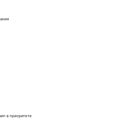
вания
чип в приоритете