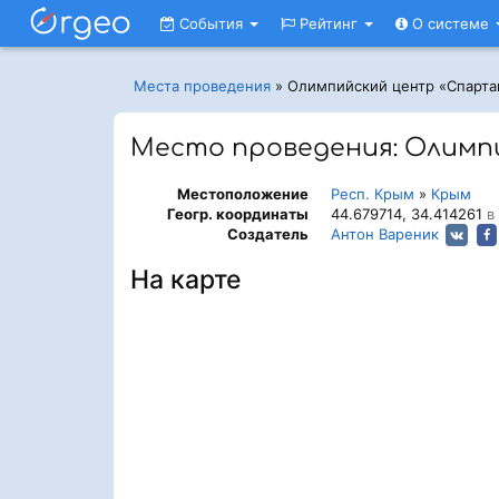
События
Рейтинг
О системе
Места проведения
»
Олимпийский центр «Спарта
Место проведения: Олимп
Местоположение
Респ. Крым
»
Крым
Геогр. координаты
44.679714, 34.414261
в 
Создатель
Антон Вареник
На карте