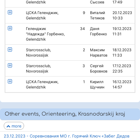
Gelendzhik
Сысоев
17:49
ЦСКА Геленджик,
9
Виталий
20.12.2023
Gelendzhik
Тетиков
10:33
Геленджик
34
Даня
19.12.2023
"Надежда" Горбенко,
Горбенко
11:31
Gelendzhik
Starcrossclub,
2
Максим
18.12.2023
Novorossijsk
Нарватов
11:33
Starcrossclub,
3
Сергей
17.12.2023
Novorossijsk
Боровков
22:35
ЦСКА Геленджик,
1
Кирилл
16.12.2023
Gelendzhik
Щучкин
14:57
Other events, Orienteering, Krasnodarskij kraj
more
23.12.2023 - Соревнования МО г. Горячий Ключ «Забег Дедов