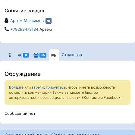
Событие создал
Артем Максимов
+79298473184
Артём
Страховка
8
55
Обсуждение
Войдите
или
зарегистрируйтесь
, чтобы иметь возможность
оставлять комментарии.Также вы можете быстро
авторизоваться через социальные сети ВКонтакте и Facebook.
Сообщений нет