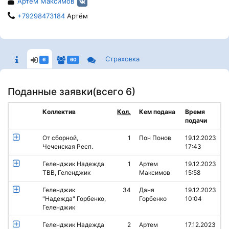
Артем Максимов
+79298473184
Артём
Страховка
6
60
Поданные заявки(
всего 6
)
Коллектив
Кол.
Кем подана
Время
подачи
От сборной,
1
Пон Понов
19.12.2023
Чеченская Респ.
17:43
Геленджик Надежда
1
Артем
19.12.2023
ТВВ, Геленджик
Максимов
15:58
Геленджик
34
Даня
19.12.2023
"Надежда" Горбенко,
Горбенко
10:04
Геленджик
Геленджик Надежда
2
Артем
17.12.2023