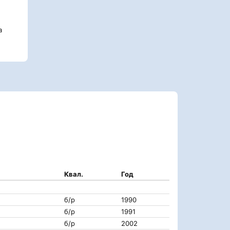
а
Квал.
Год
б/р
1990
б/р
1991
б/р
2002