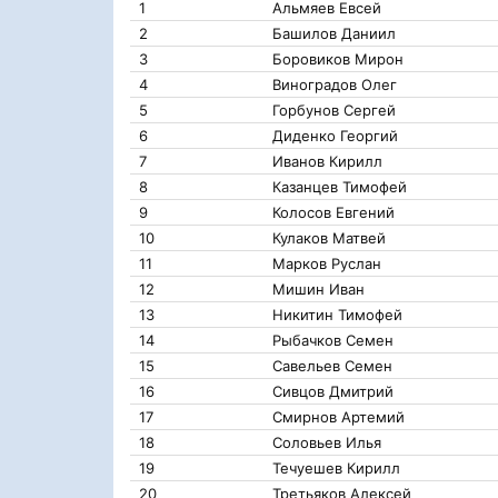
1
Альмяев Евсей
2
Башилов Даниил
3
Боровиков Мирон
4
Виноградов Олег
5
Горбунов Сергей
6
Диденко Георгий
7
Иванов Кирилл
8
Казанцев Тимофей
9
Колосов Евгений
10
Кулаков Матвей
11
Марков Руслан
12
Мишин Иван
13
Никитин Тимофей
14
Рыбачков Семен
15
Савельев Семен
16
Сивцов Дмитрий
17
Смирнов Артемий
18
Соловьев Илья
19
Течуешев Кирилл
20
Третьяков Алексей