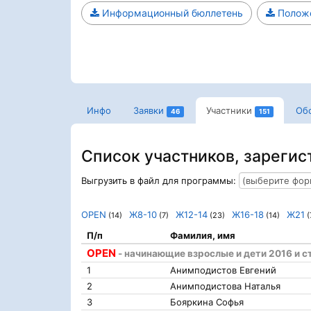
Информационный бюллетень
Полож
Инфо
Заявки
Участники
Об
46
151
Список участников, зарегис
Выгрузить в файл для программы:
OPEN
Ж8-10
Ж12-14
Ж16-18
Ж21
(14)
(7)
(23)
(14)
(
П/п
Фамилия, имя
OPEN
- начинающие взрослые и дети 2016 и с
1
Анимподистов Евгений
2
Анимподистова Наталья
3
Бояркина Софья