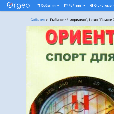
События
Рейтинг
О системе
События
»
"Рыбинский меридиан", I этап "Памяти