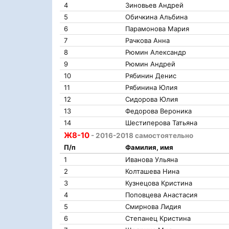
4
Зиновьев Андрей
5
Обичкина Альбина
6
Парамонова Мария
7
Рачкова Анна
8
Рюмин Александр
9
Рюмин Андрей
10
Рябинин Денис
11
Рябинина Юлия
12
Сидорова Юлия
13
Федорова Вероника
14
Шестиперова Татьяна
Ж8-10
- 2016-2018 самостоятельно
П/п
Фамилия, имя
1
Иванова Ульяна
2
Колташева Нина
3
Кузнецова Кристина
4
Поповцева Анастасия
5
Смирнова Лидия
6
Степанец Кристина