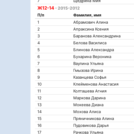
7
Щедрина Мия
Ж12-14
- 2015-2012
П/п
Фамилия, имя
1
Абрамович Алина
2
Апраксина Ксения
3
Баранова Александрина
4
Белова Василиса
5
Блинова Александра
6
Бухарина Вероника
7
Ваулина Ульяна
8
Гмызова Ирина
9
Казанцева Софья
10
Клейменова Анастасия
11
Колташева Агния
12
Маркова Дарина
13
Мокеева Диана
14
Мохова Алиса
15
Пряничникова Алина
16
Пудовикова Дарья
17
Рачкова Ульяна