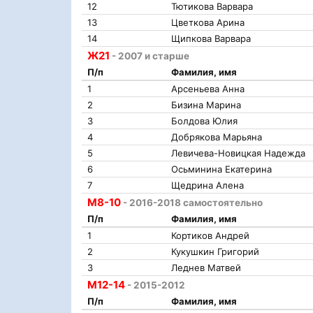
12
Тютикова Варвара
13
Цветкова Арина
14
Щипкова Варвара
Ж21
- 2007 и старше
П/п
Фамилия, имя
1
Арсеньева Анна
2
Бизина Марина
3
Болдова Юлия
4
Добрякова Марьяна
5
Левичева-Новицкая Надежда
6
Осьминина Екатерина
7
Щедрина Алена
М8-10
- 2016-2018 самостоятельно
П/п
Фамилия, имя
1
Кортиков Андрей
2
Кукушкин Григорий
3
Леднев Матвей
М12-14
- 2015-2012
П/п
Фамилия, имя