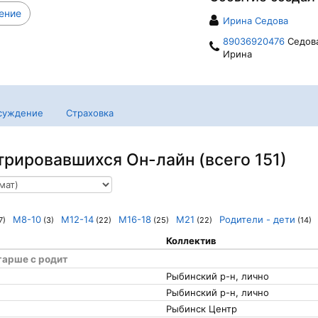
ение
Ирина Седова
89036920476
Седов
Ирина
суждение
Страховка
трировавшихся Он-лайн (всего 151)
М8-10
М12-14
М16-18
М21
Родители - дети
7)
(3)
(22)
(25)
(22)
(14)
Коллектив
тарше с родит
Рыбинский р-н, лично
Рыбинский р-н, лично
Рыбинск Центр