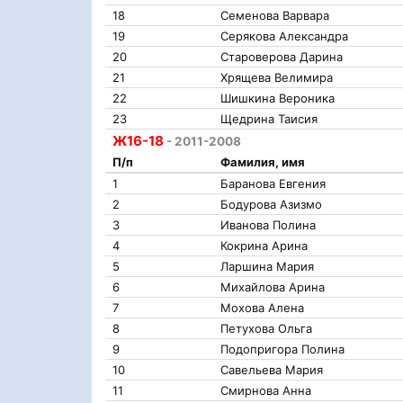
18
Семенова Варвара
19
Серякова Александра
20
Староверова Дарина
21
Хрящева Велимира
22
Шишкина Вероника
23
Щедрина Таисия
Ж16-18
- 2011-2008
П/п
Фамилия, имя
1
Баранова Евгения
2
Бодурова Азизмо
3
Иванова Полина
4
Кокрина Арина
5
Ларшина Мария
6
Михайлова Арина
7
Мохова Алена
8
Петухова Ольга
9
Подопригора Полина
10
Савельева Мария
11
Смирнова Анна