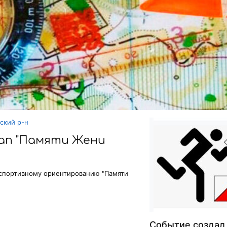
ский р-н
тап "Памяти Жени
 спортивному ориентированию "Памяти
Событие создал