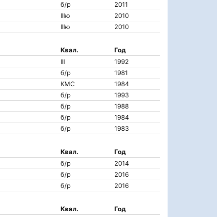
б/р
2011
IIIю
2010
IIIю
2010
Квал.
Год
III
1992
б/р
1981
КМС
1984
б/р
1993
б/р
1988
б/р
1984
б/р
1983
Квал.
Год
б/р
2014
б/р
2016
б/р
2016
Квал.
Год