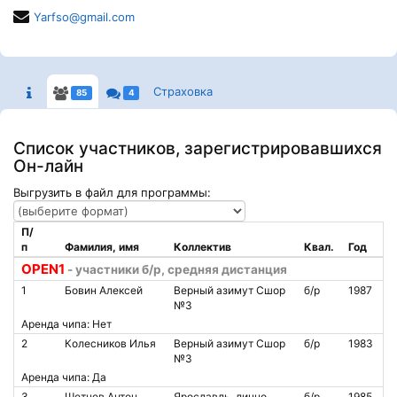
Yarfso@gmail.com
Страховка
85
4
Список участников, зарегистрировавшихся
Он-лайн
Выгрузить в файл для программы:
П/
п
Фамилия, имя
Коллектив
Квал.
Год
OPEN1
- участники б/р, средняя дистанция
1
Бовин Алексей
Верный азимут Сшор
б/р
1987
№3
Аренда чипа: Нет
2
Колесников Илья
Верный азимут Сшор
б/р
1983
№3
Аренда чипа: Да
3
Шетнев Антон
Ярославль, лично
б/р
1985