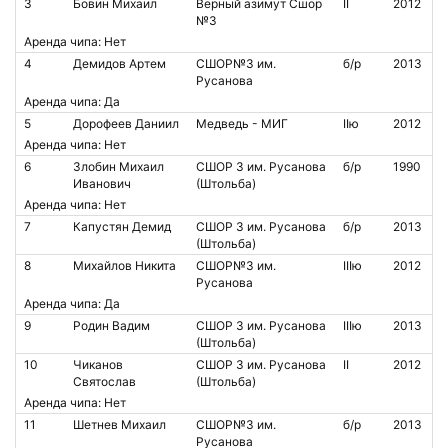
3
Бовин Михаил
Верный азимут Сшор
II
2012
№3
Аренда чипа: Нет
4
Демидов Артем
СШОР№3 им.
б/р
2013
Русанова
Аренда чипа: Да
5
Дорофеев Даниил
Медведь - МИГ
IIю
2012
Аренда чипа: Нет
6
Злобин Михаил
СШОР 3 им. Русанова
б/р
1990
Иванович
(Штольба)
Аренда чипа: Нет
7
Капустян Демид
СШОР 3 им. Русанова
б/р
2013
(Штольба)
8
Михайлов Никита
СШОР№3 им.
IIIю
2012
Русанова
Аренда чипа: Да
9
Родин Вадим
СШОР 3 им. Русанова
IIIю
2013
(Штольба)
10
Чиканов
СШОР 3 им. Русанова
II
2012
Святослав
(Штольба)
Аренда чипа: Нет
11
Шетнев Михаил
СШОР№3 им.
б/р
2013
Русанова