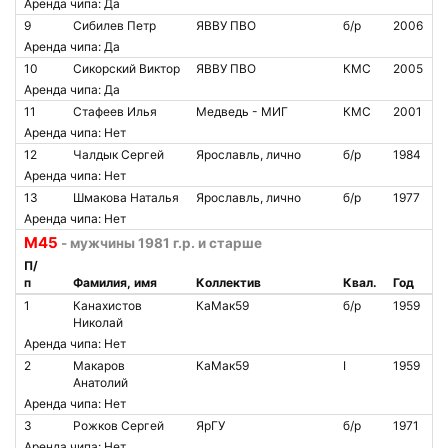
Аренда чипа: Да
9
Сибилев Петр
ЯВВУ ПВО
б/р
2006
Аренда чипа: Да
10
Сикорский Виктор
ЯВВУ ПВО
КМС
2005
Аренда чипа: Да
11
Стафеев Илья
Медведь - МИГ
КМС
2001
Аренда чипа: Нет
12
Чалдык Сергей
Ярославль, лично
б/р
1984
Аренда чипа: Нет
13
Шмакова Наталья
Ярославль, лично
б/р
1977
Аренда чипа: Нет
М45
- мужчины 1981 г.р. и старше
П/
п
Фамилия, имя
Коллектив
Квал.
Год
1
Канахистов
КаМак59
б/р
1959
Николай
Аренда чипа: Нет
2
Макаров
КаМак59
I
1959
Анатолий
Аренда чипа: Нет
3
Рожков Сергей
ЯрГУ
б/р
1971
Аренда чипа: Нет