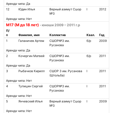
Аренда чипа: Да
12
Юдин Илья
Верный азимут Сшор
I
2012
№3
Аренда чипа: Нет
М17 (М до 18 лет)
- юноши 2009 – 2011 г.р
П/
п
Фамилия, имя
Коллектив
Квал.
Год
1
Галаничев Артем
СШОР№3 им.
б/р
2009
Русанова
Аренда чипа: Да
2
Кочергин Матвей
СШОР№3 им.
б/р
2011
Русанова
Аренда чипа: Да
3
Рыбачков Кирилл
СШОР 3 им. Русанова
I
2011
(Штольба)
Аренда чипа: Нет
4
Тупицин Сергей
СШОР№3 им.
I
2011
Русанова
Аренда чипа: Нет
5
Янчевский Илья
Верный азимут Сшор
I
2009
№3
Аренда чипа: Нет