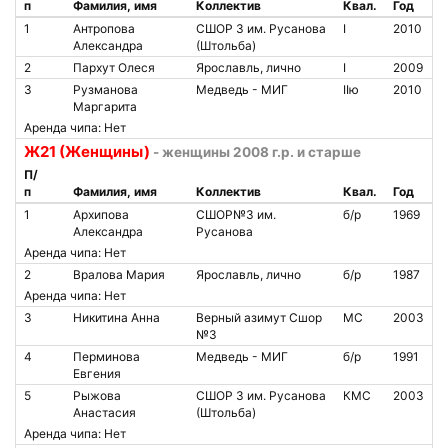
п
Фамилия, имя
Коллектив
Квал.
Год
1
Антропова
СШОР 3 им. Русанова
I
2010
Александра
(Штольба)
2
Пархут Олеся
Ярославль, лично
I
2009
3
Рузманова
Медведь - МИГ
IIю
2010
Маргарита
Аренда чипа: Нет
Ж21 (Женщины)
- женщины 2008 г.р. и старше
П/
п
Фамилия, имя
Коллектив
Квал.
Год
1
Архипова
СШОР№3 им.
б/р
1969
Александра
Русанова
Аренда чипа: Нет
2
Вралова Мария
Ярославль, лично
б/р
1987
Аренда чипа: Нет
3
Никитина Анна
Верный азимут Сшор
МС
2003
№3
4
Перминова
Медведь - МИГ
б/р
1991
Евгения
5
Рыжова
СШОР 3 им. Русанова
КМС
2003
Анастасия
(Штольба)
Аренда чипа: Нет