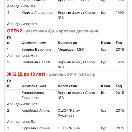
Аренда чипа: Да
4
Юдина Анастасия
Верный азимут Сшор
б/р
1990
№3
Аренда чипа: Нет
OPEN2
- участники б/р, короткая дистанция
П/
п
Фамилия, имя
Коллектив
Квал.
Год
1
Золина Вероника
Медведь - МИГ
б/р
2016
Аренда чипа: Нет
2
Шильцын Павел
Верный азимут Сшор
б/р
1988
№3
Ж12 (Д до 13 лет)
- девочки 2014- 2015 г.р
П/
п
Фамилия, имя
Коллектив
Квал.
Год
1
Колесникова
Верный азимут Сшор
IIIю
2015
Елизавета
№3
Аренда чипа: Нет
2
Коробова Алина
СШОР№3 им.
б/р
2015
Русанова
Аренда чипа: Да
3
Курзина Полина
СШОР№3 им.
б/р
2015