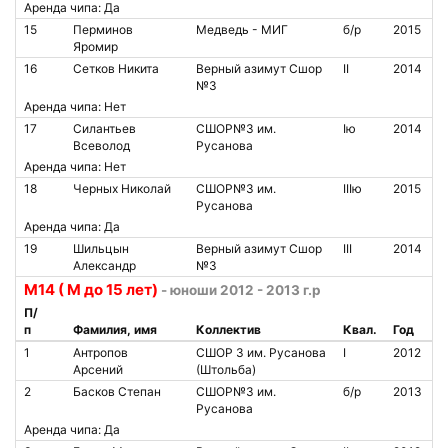
Аренда чипа: Да
15
Перминов
Медведь - МИГ
б/р
2015
Яромир
16
Сетков Никита
Верный азимут Сшор
II
2014
№3
Аренда чипа: Нет
17
Силантьев
СШОР№3 им.
Iю
2014
Всеволод
Русанова
Аренда чипа: Нет
18
Черных Николай
СШОР№3 им.
IIIю
2015
Русанова
Аренда чипа: Да
19
Шильцын
Верный азимут Сшор
III
2014
Александр
№3
М14 ( М до 15 лет)
- юноши 2012 - 2013 г.р
П/
п
Фамилия, имя
Коллектив
Квал.
Год
1
Антропов
СШОР 3 им. Русанова
I
2012
Арсений
(Штольба)
2
Басков Степан
СШОР№3 им.
б/р
2013
Русанова
Аренда чипа: Да