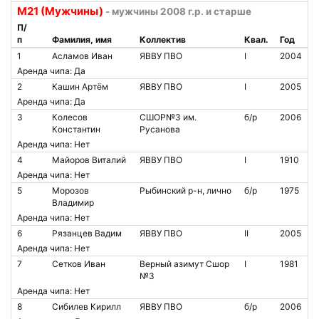
М21 (Мужчины)
- мужчины 2008 г.р. и старше
П/
п
Фамилия, имя
Коллектив
Квал.
Год
1
Асламов Иван
ЯВВУ ПВО
I
2004
Аренда чипа: Да
2
Кашин Артём
ЯВВУ ПВО
I
2005
Аренда чипа: Да
3
Колесов
СШОР№3 им.
б/р
2006
Константин
Русанова
Аренда чипа: Нет
4
Майоров Виталий
ЯВВУ ПВО
I
1910
Аренда чипа: Нет
5
Морозов
Рыбинский р-н, лично
б/р
1975
Владимир
Аренда чипа: Нет
6
Рязанцев Вадим
ЯВВУ ПВО
II
2005
Аренда чипа: Нет
7
Сетков Иван
Верный азимут Сшор
I
1981
№3
Аренда чипа: Нет
8
Сибилев Кирилл
ЯВВУ ПВО
б/р
2006