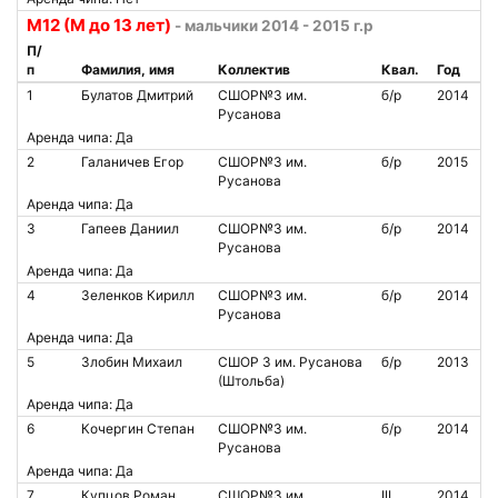
М12 (М до 13 лет)
- мальчики 2014 - 2015 г.р
П/
п
Фамилия, имя
Коллектив
Квал.
Год
1
Булатов Дмитрий
СШОР№3 им.
б/р
2014
Русанова
Аренда чипа: Да
2
Галаничев Егор
СШОР№3 им.
б/р
2015
Русанова
Аренда чипа: Да
3
Гапеев Даниил
СШОР№3 им.
б/р
2014
Русанова
Аренда чипа: Да
4
Зеленков Кирилл
СШОР№3 им.
б/р
2014
Русанова
Аренда чипа: Да
5
Злобин Михаил
СШОР 3 им. Русанова
б/р
2013
(Штольба)
Аренда чипа: Да
6
Кочергин Степан
СШОР№3 им.
б/р
2014
Русанова
Аренда чипа: Да
7
Купцов Роман
СШОР№3 им.
III
2014