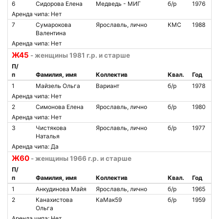
6
Сидорова Елена
Медведь - МИГ
б/р
1976
Аренда чипа: Нет
7
Сумарокова
Ярославль, лично
КМС
1988
Валентина
Аренда чипа: Нет
Ж45
- женщины 1981 г.р. и старше
П/
п
Фамилия, имя
Коллектив
Квал.
Год
1
Майзель Ольга
Вариант
б/р
1978
Аренда чипа: Нет
2
Симонова Елена
Ярославль, лично
б/р
1980
Аренда чипа: Нет
3
Чистякова
Ярославль, лично
б/р
1977
Наталья
Аренда чипа: Да
Ж60
- женщины 1966 г.р. и старше
П/
п
Фамилия, имя
Коллектив
Квал.
Год
1
Анкудинова Майя
Ярославль, лично
б/р
1965
2
Канахистова
КаМак59
б/р
1959
Ольга
Аренда чипа: Нет