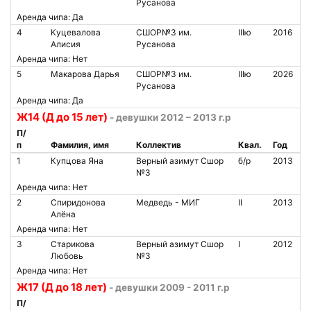
Русанова
Аренда чипа: Да
4
Куцевалова
СШОР№3 им.
IIIю
2016
Алисия
Русанова
Аренда чипа: Нет
5
Макарова Дарья
СШОР№3 им.
IIIю
2026
Русанова
Аренда чипа: Да
Ж14 (Д до 15 лет)
- девушки 2012 – 2013 г.р
П/
п
Фамилия, имя
Коллектив
Квал.
Год
1
Купцова Яна
Верный азимут Сшор
б/р
2013
№3
Аренда чипа: Нет
2
Спиридонова
Медведь - МИГ
II
2013
Алёна
Аренда чипа: Нет
3
Старикова
Верный азимут Сшор
I
2012
Любовь
№3
Аренда чипа: Нет
Ж17 (Д до 18 лет)
- девушки 2009 - 2011 г.р
П/