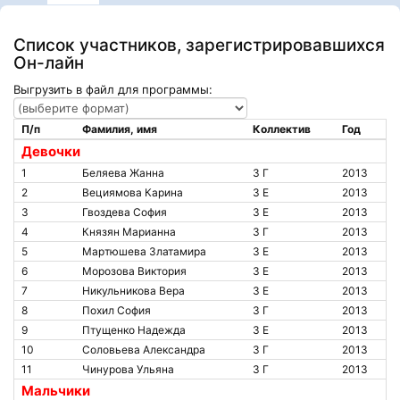
Список участников, зарегистрировавшихся
Он-лайн
Выгрузить в файл для программы:
П/п
Фамилия, имя
Коллектив
Год
Девочки
1
Беляева Жанна
3 Г
2013
2
Вециямова Карина
3 Е
2013
3
Гвоздева София
3 Е
2013
4
Князян Марианна
3 Г
2013
5
Мартюшева Златамира
3 Е
2013
6
Морозова Виктория
3 Е
2013
7
Никульникова Вера
3 Е
2013
8
Похил София
3 Г
2013
9
Птущенко Надежда
3 Е
2013
10
Соловьева Александра
3 Г
2013
11
Чинурова Ульяна
3 Г
2013
Мальчики