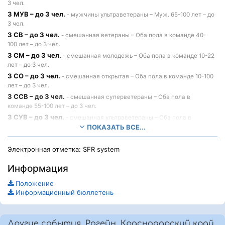
3 чел.
3 МУВ – до 3 чел.
- мужчины ультраветераны – Муж. 65-100 лет – до
3 чел.
3 СВ – до 3 чел.
- смешанная ветераны – Оба пола в команде 40-
100 лет – до 3 чел.
3 СМ – до 3 чел.
- смешанная молодежь – Оба пола в команде 10-22
лет – до 3 чел.
3 СО – до 3 чел.
- смешанная открытая – Оба пола в команде 10-100
лет – до 3 чел.
3 ССВ – до 3 чел.
- смешанная суперветераны – Оба пола в
команде 55-100 лет – до 3 чел.
3 СУВ – до 3 чел.
- смешанная ультраветераны – Оба пола в
команде 65-100 лет – до 3 чел.
ПОКАЗАТЬ ВСЕ...
ВЕЛО – до 3 чел.
- Оба пола в команде 10-100 лет – до 3 чел.
Ж лично – до 1 чел.
Электронная отметка: SFR system
- личный зачет – Жен. 18-100 лет – до 1 чел.
М лично – до 1 чел.
- личный зачет – Муж. 18-100 лет – до 1 чел.
Информация
Э-ВЕЛО – до 1 чел.
- личный зачет – Оба пола в команде 18-100 лет –
до 1 чел.
Положение
Информационный бюллетень
Другие события, Рогейн, Краснодарский край