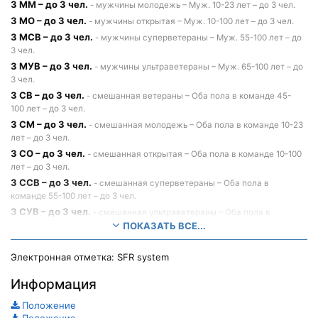
3 ММ – до 3 чел.
- мужчины молодежь – Муж. 10-23 лет – до 3 чел.
3 МО – до 3 чел.
- мужчины открытая – Муж. 10-100 лет – до 3 чел.
3 МСВ – до 3 чел.
- мужчины суперветераны – Муж. 55-100 лет – до
3 чел.
3 МУВ – до 3 чел.
- мужчины ультраветераны – Муж. 65-100 лет – до
3 чел.
3 СВ – до 3 чел.
- смешанная ветераны – Оба пола в команде 45-
100 лет – до 3 чел.
3 СМ – до 3 чел.
- смешанная молодежь – Оба пола в команде 10-23
лет – до 3 чел.
3 СО – до 3 чел.
- смешанная открытая – Оба пола в команде 10-100
лет – до 3 чел.
3 ССВ – до 3 чел.
- смешанная суперветераны – Оба пола в
команде 55-100 лет – до 3 чел.
3 СУВ – до 3 чел.
- смешанная ультраветераны – Оба пола в
команде 65-100 лет – до 3 чел.
ПОКАЗАТЬ ВСЕ...
12 ЖВ – до 3 чел.
- женщины ветераны – Жен. 45-100 лет – до 3 чел.
12 ЖМ – до 3 чел.
Электронная отметка: SFR system
- женщины молодежь – Жен. 16-23 лет – до 3 чел.
12 ЖО – до 3 чел.
- женщины открытая – Жен. 10-100 лет – до 3 чел.
Информация
12 ЖСВ – до 3 чел.
- женщины суперветераны – Жен. 55-100 лет –
до 3 чел.
Положение