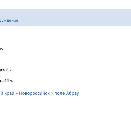
суждение
ку.
а 6 ч.
.
а 16 ч.
й край
»
Новороссийск
»
поле Абрау