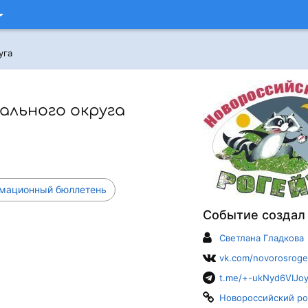
уга
льного округа
ационный бюллетень
Событие создал
Светлана Гладкова
vk.com/novorosroge
t.me/+-ukNyd6VIJo
Новороссийский ро