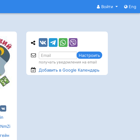
Войти
Eng
Настроить
получать уведомления на email
Добавить в Google
Календарь
in
yNmZi
гейн