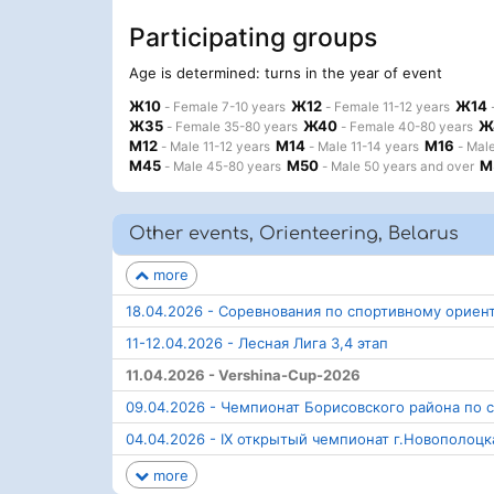
Participating groups
Age is determined: turns in the year of event
Ж10
Ж12
Ж14
- Female 7-10 years
- Female 11-12 years
-
Ж35
Ж40
Ж
- Female 35-80 years
- Female 40-80 years
М12
М14
М16
- Male 11-12 years
- Male 11-14 years
- Male
М45
М50
М
- Male 45-80 years
- Male 50 years and over
Other events, Orienteering, Belarus
more
18.04.2026 - Соревнования по спортивному орие
11-12.04.2026 - Лесная Лига 3,4 этап
11.04.2026 - Vershina-Cup-2026
09.04.2026 - Чемпионат Борисовского района по
04.04.2026 - IX открытый чемпионат г.Новополоцк
more