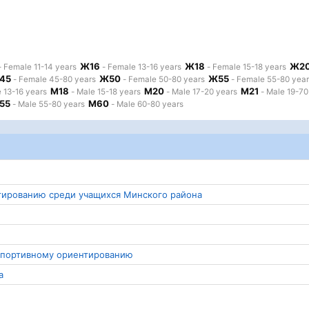
Ж16
Ж18
Ж2
 Female 11-14 years
- Female 13-16 years
- Female 15-18 years
45
Ж50
Ж55
- Female 45-80 years
- Female 50-80 years
- Female 55-80 year
М18
М20
М21
 13-16 years
- Male 15-18 years
- Male 17-20 years
- Male 19-70
55
М60
- Male 55-80 years
- Male 60-80 years
нтированию среди учащихся Минского района
 спортивному ориентированию
а