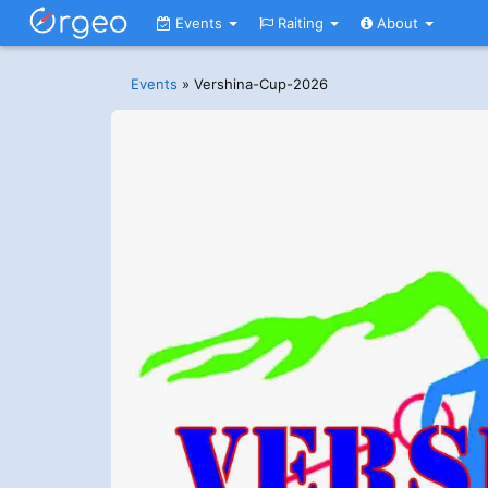
Events
Raiting
About
Events
»
Vershina-Cup-2026