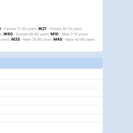
0
Ж21
- Female 17-20 years
- Female 19-70 years
Ж60
М10
s
- Female 60-80 years
- Male 7-10 years
М35
М40
 years
- Male 35-80 years
- Male 40-80 years