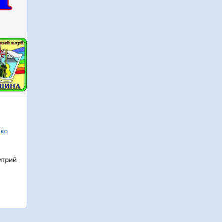
нко
трий