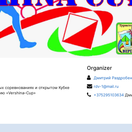
Organizer
Дмитрий Раздробе
rdv-1@mail.ru
ых соревнованиях и открытом Кубке
ию «Vershina–Cup»
+375295103634
Дми