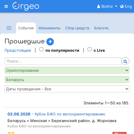
Меню
Войти
Eng
События
Абонементы
Сбор средств
Благотв
.
Прошедшие
Предстоящие
|
по популярности
|
с Live
Элементы 1—50 из 185.
02.08.2026
-
Кубок БФО по велоориентированию
Беларусь » Минская » Березинский район. д. Жорновка
Кубок БФО по велоориентированию