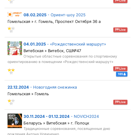
Live
08.02.2025
-
Ориент-шоу 2025
Гомельская » г. Гомель, Проспект Октября 36 а
Live
04.01.2025
-
«Рождественский маршрут»
Витебская » Витебск, СШ№47
Открытые областные соревнования по спортивному
ориентированию в помещении «Рождественский маршрут»
Live
165
22.12.2024
-
Новогодняя снежинка
Гомельская » Гомель
Live
30.11.2024 - 01.12.2024
-
NOVICH2024
Беларусь » Витебская » г. Полоцк
Традиционные соревнования, посвященные дню
рождения Антона Новиченко