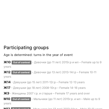
Participating groups
Age is determined: turns in the year of event
Ж10
- Девочки (до 11 лет) 2015г.р и мл – Female up to 9
Out of contest
years
Ж12
- Девочки (до 13 лет) 2013-14г.р – Female 10-11
Out of contest
years
Ж14
- Девушки (до 15 лет) 2011-12г.р – Female 12-13 years
Ж17
- Девушки (до 18 лет) 2008-10г.р – Female 14-16 years
ЖЭ
- Женщины 2007 г.р. и старше – Female 17 years and over
М10
- Мальчики (до 11 лет) 2015г.р. и мл – Male up to 9
Out of contest
years
М12