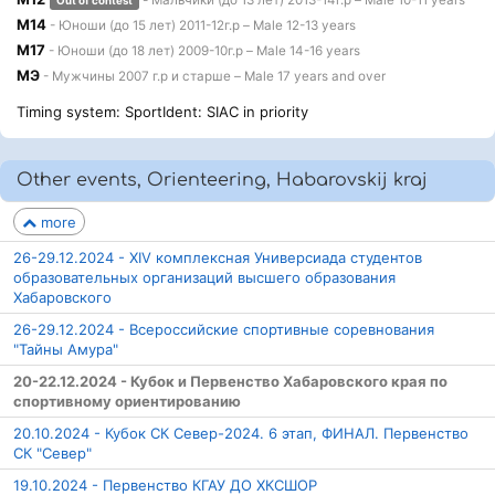
- Мальчики (до 13 лет) 2013-14г.р – Male 10-11 years
Out of contest
М14
- Юноши (до 15 лет) 2011-12г.р – Male 12-13 years
М17
- Юноши (до 18 лет) 2009-10г.р – Male 14-16 years
МЭ
- Мужчины 2007 г.р и старше – Male 17 years and over
Timing system: SportIdent: SIAC in priority
Other events, Orienteering, Habarovskij kraj
more
26-29.12.2024 - XIV комплексная Универсиада студентов
образовательных организаций высшего образования
Хабаровского
26-29.12.2024 - Всероссийские спортивные соревнования
"Тайны Амура"
20-22.12.2024 - Кубок и Первенство Хабаровского края по
спортивному ориентированию
20.10.2024 - Кубок СК Север-2024. 6 этап, ФИНАЛ. Первенство
СК "Север"
19.10.2024 - Первенство КГАУ ДО ХКСШОР