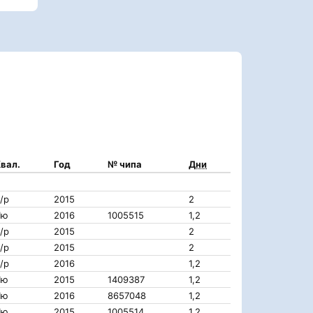
вал.
Год
№ чипа
Дни
/р
2015
2
IIю
2016
1005515
1,2
/р
2015
2
/р
2015
2
/р
2016
1,2
IIю
2015
1409387
1,2
IIю
2016
8657048
1,2
IIю
2015
1005514
1,2