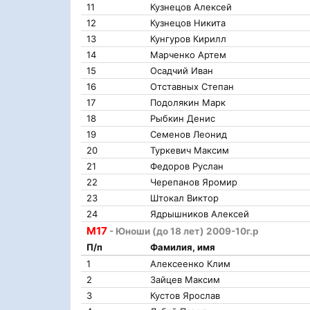
11
Кузнецов Алексей
12
Кузнецов Никита
13
Кунгуров Кирилл
14
Марченко Артем
15
Осадчий Иван
16
Отставных Степан
17
Подолякин Марк
18
Рыбкин Денис
19
Семенов Леонид
20
Туркевич Максим
21
Федоров Руслан
22
Черепанов Яромир
23
Штокал Виктор
24
Ядрышников Алексей
М17
- Юноши (до 18 лет) 2009-10г.р
П/п
Фамилия, имя
1
Алексеенко Клим
2
Зайцев Максим
3
Кустов Ярослав