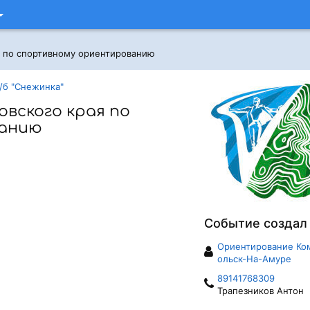
я по спортивному ориентированию
/б "Снежинка"
овского края по
ванию
Событие создал
Ориентирование Ко
ольск-На-Амуре
89141768309
Трапезников Антон