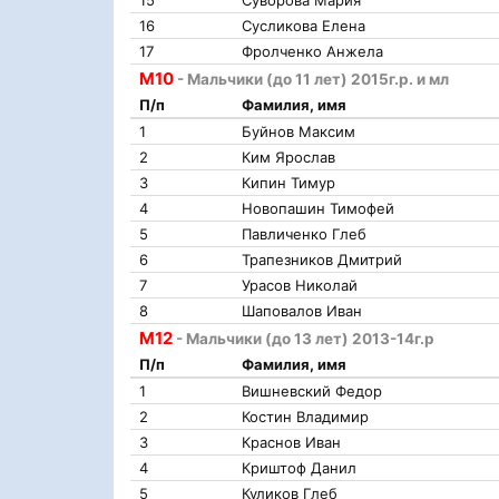
15
Суворова Мария
16
Сусликова Елена
17
Фролченко Анжела
М10
- Мальчики (до 11 лет) 2015г.р. и мл
П/п
Фамилия, имя
1
Буйнов Максим
2
Ким Ярослав
3
Кипин Тимур
4
Новопашин Тимофей
5
Павличенко Глеб
6
Трапезников Дмитрий
7
Урасов Николай
8
Шаповалов Иван
М12
- Мальчики (до 13 лет) 2013-14г.р
П/п
Фамилия, имя
1
Вишневский Федор
2
Костин Владимир
3
Краснов Иван
4
Криштоф Данил
5
Куликов Глеб