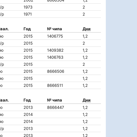
2002
8666504
1,2
/р
1973
2
/р
1971
2
вал.
Год
№ чипа
Дни
IIю
2015
1406775
1,2
/р
2015
2
IIю
2015
1409382
1,2
IIю
2015
1406763
1,2
/р
2015
2
Iю
2015
8666506
1,2
IIю
2015
1,2
Iю
2015
8666511
1,2
вал.
Год
№ чипа
Дни
Iю
2013
8666447
1,2
IIю
2014
1,2
IIю
2014
1,2
/р
2013
1,2
Iю
2013
1,2