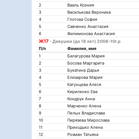
2
Вааль Ксения
3
Василькова Вероника
4
Глотова София
5
Савченко Анастасия
6
Филимонова Анастасия
Ж17
- Девушки (до 18 лет) 2008-10г.р
П/п
Фамилия, имя
1
Балагурова Мария
2
Босова Маргарита
3
Букатина Дарья
4
Елизарова Мария
5
Катунцева Алеся
6
Кириленко Ева
7
Кондрук Анна
8
Марченко Алена
9
Пелых Владислава
10
Пирязева Мирослава
11
Приходько Алена
12
Розман Татьяна