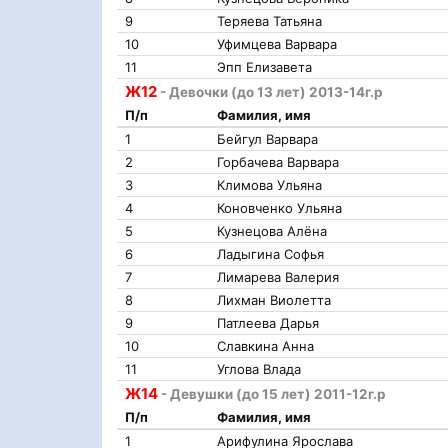
9
Теряева Татьяна
10
Уфимцева Варвара
11
Эпп Елизавета
Ж12
- Девочки (до 13 лет) 2013-14г.р
П/п
Фамилия, имя
1
Бейгул Варвара
2
Горбачева Варвара
3
Климова Ульяна
4
Коновченко Ульяна
5
Кузнецова Алёна
6
Ладыгина Софья
7
Лимарева Валерия
8
Лихман Виолетта
9
Патлеева Дарья
10
Славкина Анна
11
Углова Влада
Ж14
- Девушки (до 15 лет) 2011-12г.р
П/п
Фамилия, имя
1
Арифулина Ярослава