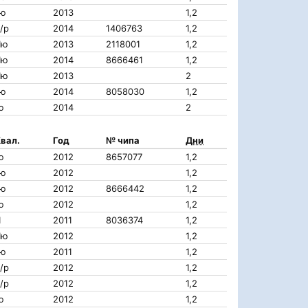
Iю
2013
1,2
/р
2014
1406763
1,2
IIю
2013
2118001
1,2
IIю
2014
8666461
1,2
IIю
2013
2
Iю
2014
8058030
1,2
ю
2014
2
вал.
Год
№ чипа
Дни
ю
2012
8657077
1,2
Iю
2012
1,2
Iю
2012
8666442
1,2
ю
2012
1,2
I
2011
8036374
1,2
IIю
2012
1,2
Iю
2011
1,2
/р
2012
1,2
/р
2012
1,2
ю
2012
1,2