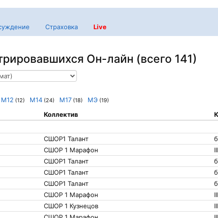
суждение
Страховка
Live
трировавшихся Он-лайн (всего 141)
М12
М14
М17
МЭ
(12)
(24)
(18)
(19)
Коллектив
К
СШОР1 Талант
б
СШОР 1 Марафон
I
СШОР1 Талант
б
СШОР1 Талант
б
СШОР1 Талант
б
СШОР 1 Марафон
I
СШОР 1 Кузнецов
I
СШОР 1 Марафон
I