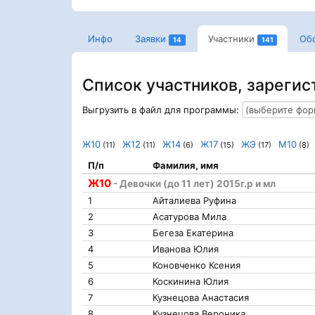
Инфо
Заявки
Участники
Об
14
141
Список участников, зарегис
Выгрузить в файл для программы:
Ж10
Ж12
Ж14
Ж17
ЖЭ
М10
(11)
(11)
(6)
(15)
(17)
(8)
П/п
Фамилия, имя
Ж10
- Девочки (до 11 лет) 2015г.р и мл
1
Айталиева Руфина
2
Асатурова Мила
3
Бегеза Екатерина
4
Иванова Юлия
5
Коновченко Ксения
6
Коскинина Юлия
7
Кузнецова Анастасия
8
Кузнецова Вероника