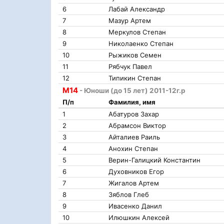
6
Лабай Александр
7
Мазур Артем
8
Меркулов Степан
9
Николаенко Степан
10
Рыжиков Семен
11
Рябчук Павел
12
Типикин Степан
М14
- Юноши (до 15 лет) 2011-12г.р
П/п
Фамилия, имя
1
Абатуров Захар
2
Абрамсон Виктор
3
Айталиев Раиль
4
Анохин Степан
5
Верин-Галицкий Константин
6
Духовников Егор
7
Жигалов Артем
8
Зяблов Глеб
9
Ивасенко Данил
10
Илюшкин Алексей