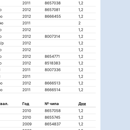
2011
8657038
1,2
ю
2012
8657081
1,2
Iю
2012
8666455
1,2
IIю
2011
2
ю
2012
1,2
ю
2012
8007314
1,2
/р
2012
1,2
ю
2012
1,2
ю
2012
8654771
1,2
ю
2012
8518383
1,2
I
2011
8007336
1,2
I
2011
1,2
Iю
2012
8666513
1,2
Iю
2011
8666514
1,2
вал.
Год
№ чипа
Дни
2010
8657058
1,2
2010
8655745
1,2
2009
8654837
1,2