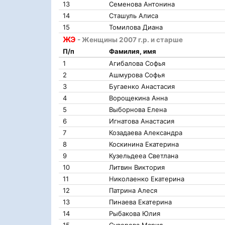
13
Семенова Антонина
14
Сташуль Алиса
15
Томилова Диана
ЖЭ
- Женщины 2007 г.р. и старше
П/п
Фамилия, имя
1
Агибалова Софья
2
Ашмурова Софья
3
Бугаенко Анастасия
4
Ворощекина Анна
5
Выборнова Елена
6
Игнатова Анастасия
7
Козадаева Александра
8
Коскинина Екатерина
9
Кузельдееа Светлана
10
Литвин Виктория
11
Николаенко Екатерина
12
Патрина Алеся
13
Пинаева Екатерина
14
Рыбакова Юлия