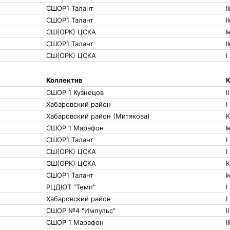
СШОР1 Талант
I
СШОР1 Талант
I
СШ(ОРК) ЦСКА
I
СШОР1 Талант
I
СШ(ОРК) ЦСКА
I
Коллектив
К
СШОР 1 Кузнецов
II
Хабаровский район
I
Хабаровский район (Митякова)
СШОР 1 Марафон
I
СШОР1 Талант
I
СШ(ОРК) ЦСКА
I
СШ(ОРК) ЦСКА
СШОР1 Талант
I
РЦДЮТ "Темп"
I
Хабаровский район
I
СШОР №4 "Импульс"
II
СШОР 1 Марафон
II