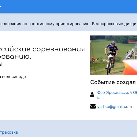
ревнования по спортивному ориентированию. Велокроссовые дисц
ссийские соревнования
рованию.
ы
а велосипеде
Событие создал
Фсо Ярославской О
и
yarfso@gmail.com
траховка