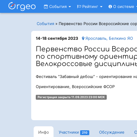
События
Рейтинг
О системе
События
»
Первенство России Всероссийские со
14-18 сентября 2023
Ярославль, Белкино ЯО
Первенство России Всеро
по спортивному ориенти
Велокроссовые дисциплин
Фестиваль "Забавный дебош" - ориентирование н
Ориентирование, Всероссийские ФСОР
Регистрация закрыта 11.09.2023 23:00 МСК
Инфо
Участники
Обсуждение
С
210