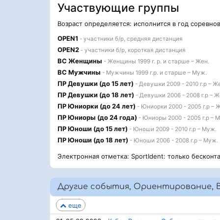
Участвующие группы
Возраст определяется: исполнится в год соревно
OPEN1
- участники б/р, средняя дистанция
OPEN2
- участники б/р, короткая дистанция
ВС Женщины
- Женщины 1999 г. р. и старше – Жен.
ВС Мужчины
- Мужчины 1999 г.р. и старше – Муж.
ПР Девушки (до 15 лет)
- Девушки 2009 - 2010 г.р – Ж
ПР Девушки (до 18 лет)
- Девушки 2006 - 2008 г.р – Ж
ПР Юниорки (до 24 лет)
- Юниорки 2000 - 2005 г.р – 
ПР Юниоры (до 24 года)
- Юниоры 2000 - 2005 г.р – 
ПР Юноши (до 15 лет)
- Юноши 2009 - 2010 г.р – Муж.
ПР Юноши (до 18 лет)
- Юноши 2006 - 2008 г.р – Муж.
Электронная отметка: SportIdent: только бескон
Другие события, Ориентирование, 
еще