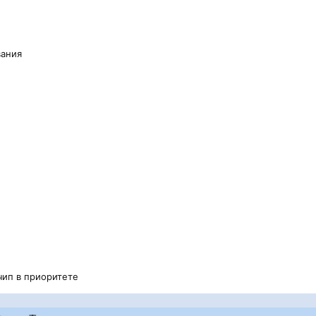
вания
чип в приоритете