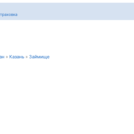
траховка
ан
»
Казань
»
Займище