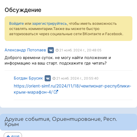
Обсуждение
Войдите
или
зарегистрируйтесь
, чтобы иметь возможность
оставлять комментарии.Также вы можете быстро
авторизоваться через социальные сети ВКонтакте и Facebook.
Александр Потопаев
21 нояб. 2024 г., 20:48:05
Доброго времени суток. не могу найти положение и
информацию на ваш старт. подскажите где читать?
Богдан Брусик
21 нояб. 2024 г., 20:55:40
https://orient-simf.ru/2024/11/18/чемпионат-республики-
крым-марафон-4/
Другие события, Ориентирование, Респ.
Крым
еще