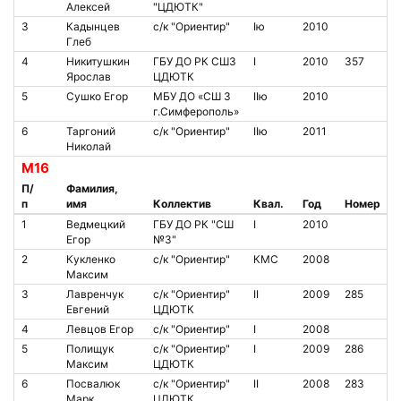
Алексей
"ЦДЮТК"
3
Кадынцев
с/к "Ориентир"
Iю
2010
Глеб
4
Никитушкин
ГБУ ДО РК СШ3
I
2010
357
Ярослав
ЦДЮТК
5
Сушко Егор
МБУ ДО «СШ 3
IIю
2010
г.Симферополь»
6
Таргоний
с/к "Ориентир"
IIю
2011
Николай
М16
П/
Фамилия,
п
имя
Коллектив
Квал.
Год
Номер
1
Ведмецкий
ГБУ ДО РК "СШ
I
2010
Егор
№3"
2
Кукленко
с/к "Ориентир"
КМС
2008
Максим
3
Лавренчук
с/к "Ориентир"
II
2009
285
Евгений
ЦДЮТК
4
Левцов Егор
с/к "Ориентир"
I
2008
5
Полищук
с/к "Ориентир"
I
2009
286
Максим
ЦДЮТК
6
Посвалюк
с/к "Ориентир"
II
2008
283
Марк
ЦДЮТК