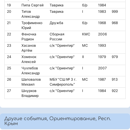
19
Пипа Сергей
Таврика
б/р
1984
20
Титов
Таврика
I
1983
999
Александр
21
Трофименко
Дружба
б/р
1968
968
Юрий
22
Феночка
Сборная
КМС
2006
Родион
России
23
Хасанов
с/к "Ориентир"
МС
1993
Артём
24
Хоменок
с/к "Ориентир"
II
1979
979
Алексей
25
Чухлебов
с/к "Ориентир"
I
2007
Александр
26
Шаповалов
МБУ "СШ № 3 г.
МС
1987
913
Михаил
Симферополь"
27
Шнурков
с/к "Ориентир"
I
1984
922
Владимир
Другие события, Ориентирование, Респ.
Крым