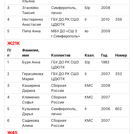
Ульяна
3
Зганяйко
Симферополь,
б/р
2008
Таисия
лично
4
Нестеренко
ГБУ ДО РК СШ3
II
2010
359
Анастасия
ЦДЮТК
5
Пипа Анна
МБУ ДО «СШ 3
Iю
2009
г.Симферополь»
Ж21К
П/
Фамилия,
п
имя
Коллектив
Квал.
Год
Номер
1
Буря Анна
ГБУ ДО РК СШ3
б/р
1983
ЦДЮТК
2
Герасимова
ГБУ ДО РК СШ3
II
2007
353
Мария
ЦДЮТК
3
Каширина
Сборная
КМС
2008
Дарина
России
4
Клименко
Сборная
КМС
2007
Софья
России
5
Кузьмина
Симферополь,
II
2006
602
Дарья
лично
6
Садикова
Сборная
КМС
2007
Алина
России
Ж45