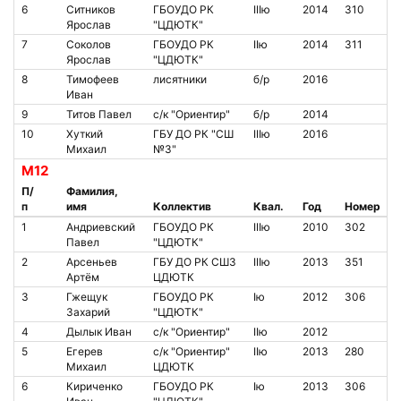
6
Ситников
ГБОУДО РК
IIIю
2014
310
Ярослав
"ЦДЮТК"
7
Соколов
ГБОУДО РК
IIю
2014
311
Ярослав
"ЦДЮТК"
8
Тимофеев
лисятники
б/р
2016
Иван
9
Титов Павел
с/к "Ориентир"
б/р
2014
10
Хуткий
ГБУ ДО РК "СШ
IIIю
2016
Михаил
№3"
М12
П/
Фамилия,
п
имя
Коллектив
Квал.
Год
Номер
1
Андриевский
ГБОУДО РК
IIIю
2010
302
Павел
"ЦДЮТК"
2
Арсеньев
ГБУ ДО РК СШ3
IIIю
2013
351
Артём
ЦДЮТК
3
Гжещук
ГБОУДО РК
Iю
2012
306
Захарий
"ЦДЮТК"
4
Дылык Иван
с/к "Ориентир"
IIю
2012
5
Егерев
с/к "Ориентир"
IIю
2013
280
Михаил
ЦДЮТК
6
Кириченко
ГБОУДО РК
Iю
2013
306