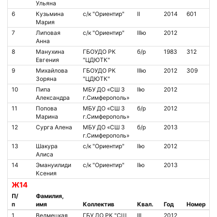
Ульяна
6
Кузьмина
с/к "Ориентир"
II
2014
601
Мария
7
Липовая
с/к "Ориентир"
IIIю
2012
Анна
8
Манухина
ГБОУДО РК
б/р
1983
312
Евгения
"ЦДЮТК"
9
Михайлова
ГБОУДО РК
IIIю
2012
309
Зоряна
"ЦДЮТК"
10
Пипа
МБУ ДО «СШ 3
IIю
2012
Александра
г.Симферополь»
11
Попова
МБУ ДО «СШ 3
б/р
2012
Марина
г.Симферополь»
12
Сурга Алена
МБУ ДО «СШ 3
б/р
2013
г.Симферополь»
13
Шакура
с/к "Ориентир"
IIю
2012
Алиса
14
Эмануилиди
с/к "Ориентир"
IIю
2013
Ксения
Ж14
П/
Фамилия,
п
имя
Коллектив
Квал.
Год
Номер
1
Ведмецкая
ГБУ ДО РК "СШ
III
2012