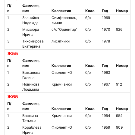
П/
Фамилия,
п
имя
Коллектив
Квал.
Год
Номер
1
Зганяйко
Симферополь,
б/р
1969
Надежда
лично
2
Миссюра
с/к "Ориентир"
б/р
1970
926
Ирина
3
Тихомирова
лисятники
б/р
1978
Екатерина
Ж55
П/
Фамилия,
п
имя
Коллектив
Квал.
Год
Номер
1
Бажанова
Фиолент -О
б/р
1963
Галина
2
Новикова
Крымчанки
б/р
1967
912
Людмила
Ж65
П/
Фамилия,
п
имя
Коллектив
Квал.
Год
Номер
1
Башкина
Крымчанки
б/р
1954
954
Татьяна
2
Кораблева
Фиолент -О
б/р
1959
909
Ирина