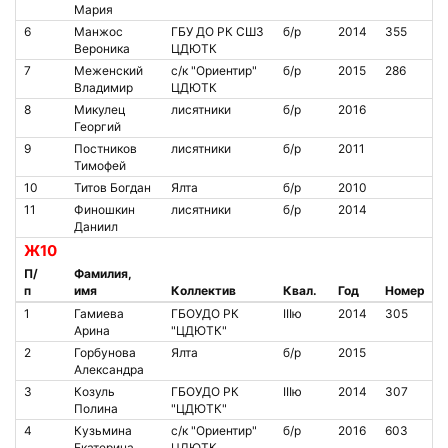
Мария
6
Манжос
ГБУ ДО РК СШ3
б/р
2014
355
Вероника
ЦДЮТК
7
Меженский
с/к "Ориентир"
б/р
2015
286
Владимир
ЦДЮТК
8
Микулец
лисятники
б/р
2016
Георгий
9
Постников
лисятники
б/р
2011
Тимофей
10
Титов Богдан
Ялта
б/р
2010
11
Финошкин
лисятники
б/р
2014
Даниил
Ж10
П/
Фамилия,
п
имя
Коллектив
Квал.
Год
Номер
1
Гамиева
ГБОУДО РК
IIIю
2014
305
Арина
"ЦДЮТК"
2
Горбунова
Ялта
б/р
2015
Александра
3
Козуль
ГБОУДО РК
IIIю
2014
307
Полина
"ЦДЮТК"
4
Кузьмина
с/к "Ориентир"
б/р
2016
603
Екатерина
ЦДЮТК