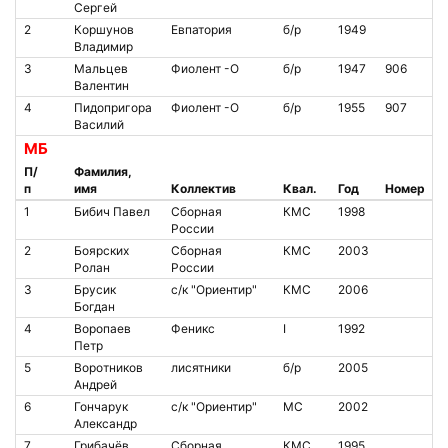
Сергей
2
Коршунов
Евпатория
б/р
1949
Владимир
3
Мальцев
Фиолент -О
б/р
1947
906
Валентин
4
Пидопригора
Фиолент -О
б/р
1955
907
Василий
МБ
П/
Фамилия,
п
имя
Коллектив
Квал.
Год
Номер
1
Бибич Павел
Сборная
КМС
1998
России
2
Боярских
Сборная
КМС
2003
Ролан
России
3
Брусик
с/к "Ориентир"
КМС
2006
Богдан
4
Воропаев
Феникс
I
1992
Петр
5
Воротников
лисятники
б/р
2005
Андрей
6
Гончарук
с/к "Ориентир"
МС
2002
Александр
7
Грибачёв
Сборная
КМС
1995