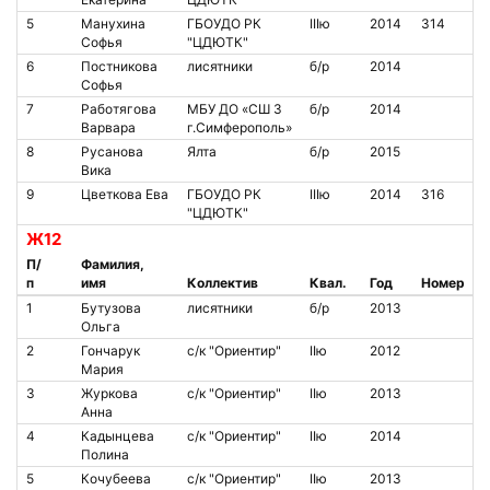
5
Манухина
ГБОУДО РК
IIIю
2014
314
Софья
"ЦДЮТК"
6
Постникова
лисятники
б/р
2014
Софья
7
Работягова
МБУ ДО «СШ 3
б/р
2014
Варвара
г.Симферополь»
8
Русанова
Ялта
б/р
2015
Вика
9
Цветкова Ева
ГБОУДО РК
IIIю
2014
316
"ЦДЮТК"
Ж12
П/
Фамилия,
п
имя
Коллектив
Квал.
Год
Номер
1
Бутузова
лисятники
б/р
2013
Ольга
2
Гончарук
с/к "Ориентир"
IIю
2012
Мария
3
Журкова
с/к "Ориентир"
IIю
2013
Анна
4
Кадынцева
с/к "Ориентир"
IIю
2014
Полина
5
Кочубеева
с/к "Ориентир"
IIю
2013