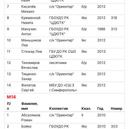
Иван
"ЦДЮТК"
7
Кисилёв
с/к "Ориентир"
б/р
2012
Михаил
8
Кременной
ГБОУДО РК
IIIю
2012
318
Никита
"ЦДЮТК"
9
Манухин
ГБОУДО РК
б/р
1988
313
Антон
"ЦДЮТК"
10
Меньшиков
с/к "Ориентир"
IIю
2012
Лев
11
Стежар Лев
ГБУ ДО РК СШ3
IIIю
2013
ЦДЮТК
12
Тихомиров
лисятники
б/р
2012
Вячеслав
13
Тищенко
с/к "Ориентир"
IIю
2012
Захар
14
Филатов
МБУ ДО «СШ 3
IIIю
2012
Сергей
г.Симферополь»
М14
П/
Фамилия,
п
имя
Коллектив
Квал.
Год
Номер
1
Абсалямов
с/к "Ориентир"
II
2010
Роман
2
Бойко
ГБОУДО РК
IIIю
2010
303