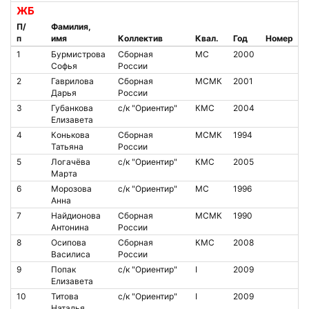
ЖБ
П/
Фамилия,
п
имя
Коллектив
Квал.
Год
Номер
1
Бурмистрова
Сборная
МС
2000
Софья
России
2
Гаврилова
Сборная
МСМК
2001
Дарья
России
3
Губанкова
с/к "Ориентир"
КМС
2004
Елизавета
4
Конькова
Сборная
МСМК
1994
Татьяна
России
5
Логачёва
с/к "Ориентир"
КМС
2005
Марта
6
Морозова
с/к "Ориентир"
МС
1996
Анна
7
Найдионова
Сборная
МСМК
1990
Антонина
России
8
Осипова
Сборная
КМС
2008
Василиса
России
9
Попак
с/к "Ориентир"
I
2009
Елизавета
10
Титова
с/к "Ориентир"
I
2009
Наталья