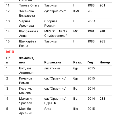
11
Титова Ольга
Таврика
I
1983
901
12
Хасанова
с/к "Ориентир"
КМС
2005
Елизавета
13
Чёрная
Сборная
I
2004
Ярослава
России
14
Шаповалова
МБУ "СШ № 3 г.
МС
1991
918
Анна
Симферополь"
15
Шинкарёва
Таврика
I
1983
983
Елена
М10
П/
Фамилия,
п
имя
Коллектив
Квал.
Год
Номер
1
Бутузов
лисятники
б/р
2015
Анатолий
2
Кичанов
с/к "Ориентир"
б/р
2015
Роман
3
Козачук
с/к "Ориентир"
IIю
2014
Максим
4
Малыгин
с/к "Ориентир"
IIю
2014
283
Ярослав
ЦДЮТК
5
Махнёв
Ялта
IIIю
2015
Арсений