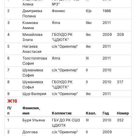
Алина
№3"
2
Дмитриева
Феникс
б/р
1988
Полина
3
Комкова
Ялта
IIIю
2011
Амина
4
Михайлова
ГБОУДО РК
IIю
2009
308
Злата
"ЦДЮТК"
5
Нагаева
с/к "Ориентир"
IIю
2011
Анастасия
6
Толстопятова
Ялта
III
2011
София
7
Шуманивка
с/к "Ориентир"
II
2010
София
8
Шуманивка
ГБОУДО РК
II
2010
317
Софья
"ЦДЮТК"
9
Щур Валерия
с/к "Ориентир"
IIю
2011
Ж16
П/
Фамилия,
п
имя
Коллектив
Квал.
Год
Номер
1
Буря Ульяна
ГБУ ДО РК СШ3
III
2010
352
ЦДЮТК
2
Долгова
с/к "Ориентир"
II
2009