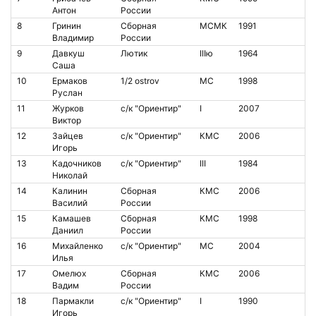
Антон
России
8
Гринин
Сборная
МСМК
1991
Владимир
России
9
Давкуш
Лютик
IIIю
1964
Саша
10
Ермаков
1/2 ostrov
МС
1998
Руслан
11
Журков
с/к "Ориентир"
I
2007
Виктор
12
Зайцев
с/к "Ориентир"
КМС
2006
Игорь
13
Кадочников
с/к "Ориентир"
III
1984
Николай
14
Калинин
Сборная
КМС
2006
Василий
России
15
Камашев
Сборная
КМС
1998
Даниил
России
16
Михайленко
с/к "Ориентир"
МС
2004
Илья
17
Омелюх
Сборная
КМС
2006
Вадим
России
18
Пармакли
с/к "Ориентир"
I
1990
Игорь