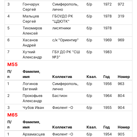
3
Гончарук
Симферополь,
б/р
1972
972
Сергей
лично
4
Мальцев
ГБОУДО РК
б/р
1978
319
Сергей
"ЦДЮТК"
5
Тихомиров
лисятники
б/р
1978
Алексей
6
Хасанов
с/к "Ориентир"
б/р
1969
969
Андрей
7
Хуткий
ГБУ ДО РК "СШ
б/р
1983
Александр
№3"
М55
П/
Фамилия,
п
имя
Коллектив
Квал.
Год
Номер
1
Логинов
Симферополь,
б/р
1956
963
Евгений
лично
2
Прокофьев
Бастион
б/р
1964
804
Александр
3
Чубов Иван
Фиолент -О
б/р
1955
904
М65
П/
Фамилия,
п
имя
Коллектив
Квал.
Год
Номер
1
Арзамасцев
Фиолент -О
б/р
1954
905