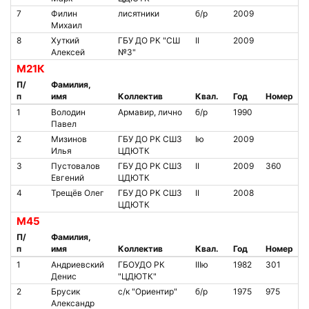
7
Филин
лисятники
б/р
2009
Михаил
8
Хуткий
ГБУ ДО РК "СШ
II
2009
Алексей
№3"
М21К
П/
Фамилия,
п
имя
Коллектив
Квал.
Год
Номер
1
Володин
Армавир, лично
б/р
1990
Павел
2
Мизинов
ГБУ ДО РК СШ3
Iю
2009
Илья
ЦДЮТК
3
Пустовалов
ГБУ ДО РК СШ3
II
2009
360
Евгений
ЦДЮТК
4
Трещёв Олег
ГБУ ДО РК СШ3
II
2008
ЦДЮТК
М45
П/
Фамилия,
п
имя
Коллектив
Квал.
Год
Номер
1
Андриевский
ГБОУДО РК
IIIю
1982
301
Денис
"ЦДЮТК"
2
Брусик
с/к "Ориентир"
б/р
1975
975
Александр