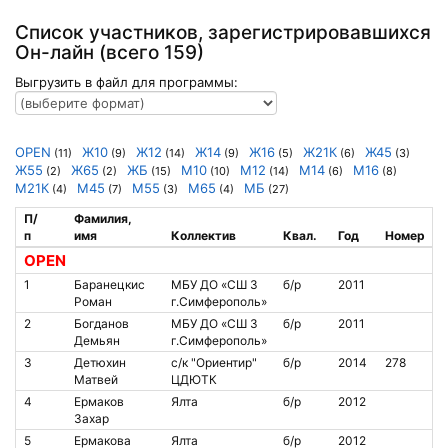
Список участников, зарегистрировавшихся
Он-лайн (всего 159)
Выгрузить в файл для программы:
OPEN
Ж10
Ж12
Ж14
Ж16
Ж21К
Ж45
(11)
(9)
(14)
(9)
(5)
(6)
(3)
Ж55
Ж65
ЖБ
М10
М12
М14
М16
(2)
(2)
(15)
(10)
(14)
(6)
(8)
М21К
М45
М55
М65
МБ
(4)
(7)
(3)
(4)
(27)
П/
Фамилия,
п
имя
Коллектив
Квал.
Год
Номер
OPEN
1
Баранецкис
МБУ ДО «СШ 3
б/р
2011
Роман
г.Симферополь»
2
Богданов
МБУ ДО «СШ 3
б/р
2011
Демьян
г.Симферополь»
3
Детюхин
с/к "Ориентир"
б/р
2014
278
Матвей
ЦДЮТК
4
Ермаков
Ялта
б/р
2012
Захар
5
Ермакова
Ялта
б/р
2012