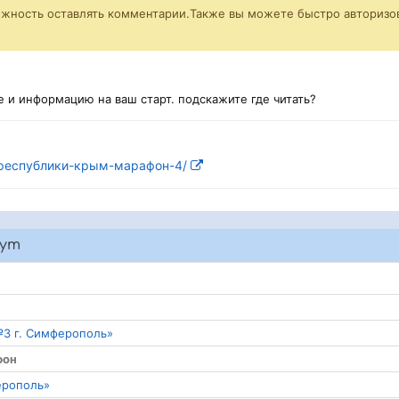
ожность оставлять комментарии.Также вы можете быстро авторизов
 и информацию на ваш старт. подскажите где читать?
нат-республики-крым-марафон-4/
rym
№3 г. Симферополь»
фон
ерополь»