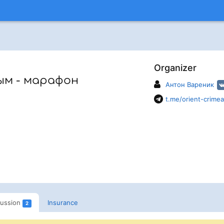
Organizer
ым - марафон
Антон Вареник
t.me/orient-crimea
cussion
Insurance
2