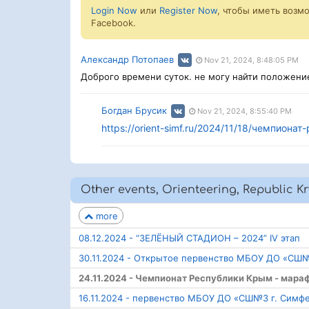
Login Now
или
Register Now
, чтобы иметь возм
Facebook.
Александр Потопаев
Nov 21, 2024, 8:48:05 PM
Доброго времени суток. не могу найти положение
Богдан Брусик
Nov 21, 2024, 8:55:40 PM
https://orient-simf.ru/2024/11/18/чемпио
Other events, Orienteering, Republic K
more
08.12.2024 - “ЗЕЛЁНЫЙ СТАДИОН – 2024” IV этап
30.11.2024 - Открытое первенство МБОУ ДО «СШ
24.11.2024 - Чемпионат Республики Крым - мара
16.11.2024 - первенство МБОУ ДО «СШ№3 г. Симф