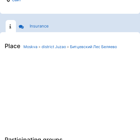
Insurance
Place
Moskva
»
district Juzao
»
Битцевский Лес Беляево
Participating groups