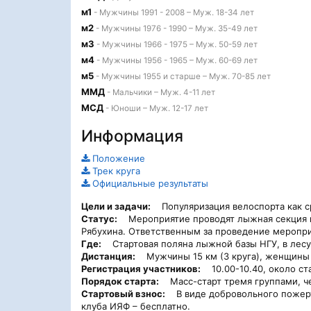
м1
- Мужчины 1991 - 2008 – Муж. 18-34 лет
м2
- Мужчины 1976 - 1990 – Муж. 35-49 лет
м3
- Мужчины 1966 - 1975 – Муж. 50-59 лет
м4
- Мужчины 1956 - 1965 – Муж. 60-69 лет
м5
- Мужчины 1955 и старше – Муж. 70-85 лет
ММД
- Мальчики – Муж. 4-11 лет
МСД
- Юноши – Муж. 12-17 лет
Информация
Положение
Трек круга
Официальные результаты
Цели и задачи:
Популяризация велоспорта как ср
Статус:
Мероприятие проводят лыжная секция и с
Рябухина. Ответственным за проведение меропри
Где:
Стартовая поляна лыжной базы НГУ, в лесу 
Дистанция:
Мужчины 15 км (3 круга), женщины и 
Регистрация участников:
10.00-10.40, около ста
Порядок старта:
Масс-старт тремя группами, чер
Стартовый взнос:
В виде добровольного пожертво
клуба ИЯФ – бесплатно.