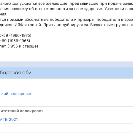
ниях допускаются все желающие, предъявившие при подаче заявки
ания расписку об ответственности за свое здоровье. Участники со
ная.
 призами абсолютные победители и призеры, победители в возрас
дников ИЯФ и гостей. Призы не дублируются. Возрастные группы оп
0-59 (1966-1975)
-69 (1956-1965)
 лет (1955 и старше)
бирская обл.
ский велокросс»
Б
ситетский велокросс»
 МТБ 2021