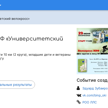
етский велокросс»
Ф «Университетский
и 10 км (2 круга), младшие дети и ветераны
НГУ
Событие созд
льные результаты
Эдуард Зубаиро
vk.com/binp_ski
РОО ЛЛС