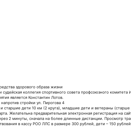
едства здорового образа жизни
удейская коллегия спортивного совета профсоюзного комитета ИЯФ,
ятия является Константин Лотов.
напротив стройки ул. Пирогова 4
старшие дети 10 км (2 круга), младшие дети и ветераны (старше 70
рта. Желательна предварительная электронная регистрация на сайт
ез 2 минуты, сначала на более длинные дистанции. Просмотр трас
вания в кассу РОО ЛЛС в размере 300 рублей, дети – 150 рублей