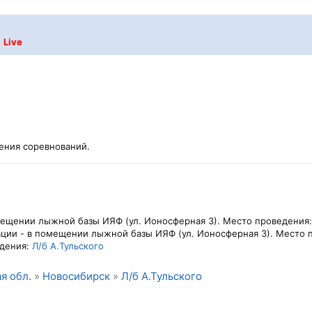
Live
жения соревнований.
мещении лыжной базы ИЯФ (ул. Ионосферная 3). Место проведения
ции - в помещении лыжной базы ИЯФ (ул. Ионосферная 3). Место 
едения:
Л/б А.Тульского
я обл.
»
Новосибирск
»
Л/б А.Тульского