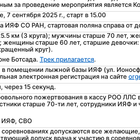
ным за проведение мероприятия является Ко
, 7 сентября 2025 г., старт в 15.00
а ИЯФ СО РАН, стартовая поляна справа от д
5.5 км (3 круга); мужчины старше 70 лет, ж
); женщины старше 60 лет, старшие девочки: 
окращенный круг).
оне Ботсада.
Трек прилагается
.
0, в помещении лыжной базы ИЯФ (ул. Ионосф
льная электронная регистрация на сайте
org
 через 15 секунд.
ровольного пожертвования в кассу РОО ЛЛС в
астники старше 70-ти лет, сотрудники ИЯФ и
 ИЯФ, СВО
в соревнованиях допускаются все желающие
ствующий допуск врача к участию в соревнов