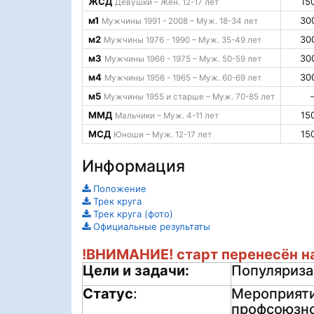
ЖСД
15
Девушки – Жен. 12-17 лет
м1
30
Мужчины 1991 - 2008 – Муж. 18-34 лет
м2
30
Мужчины 1976 - 1990 – Муж. 35-49 лет
м3
30
Мужчины 1966 - 1975 – Муж. 50-59 лет
м4
30
Мужчины 1956 - 1965 – Муж. 60-69 лет
м5
Мужчины 1955 и старше – Муж. 70-85 лет
ММД
15
Мальчики – Муж. 4-11 лет
МСД
15
Юноши – Муж. 12-17 лет
Информация
Положение
Трек круга
Трек круга (фото)
Официальные результаты
!ВНИМАНИЕ! старт перенесён на
Цели и задачи:
Популяриза
Статус
:
Мероприяти
профсоюзног