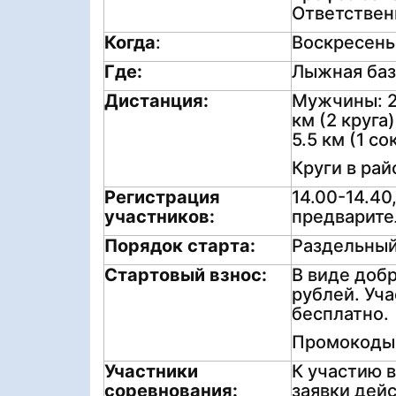
Ответствен
Когда
:
Воскресенье
Где:
Лыжная баз
Дистанция:
Мужчины: 2
км (2 круга
5.5 км (1 с
Круги в рай
Регистрация
14.00-14.4
участников:
предварите
Порядок старта:
Раздельный,
Стартовый взнос:
В виде доб
рублей. Уч
бесплатно.
Промокоды
Участники
К участию 
соревнования:
заявки дей