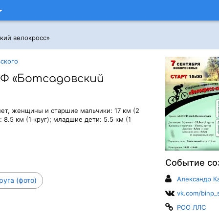
кий велокросс»
ьского
Ф «Ботсадовский
лет, женщины и старшие мальчики: 17 км (2
8.5 км (1 круг); младшие дети: 5.5 км (1
Событие со
Александр К
руга (фото)
vk.com/binp_s
РОО ЛЛС