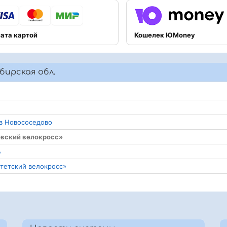
ата картой
Кошелек ЮMoney
бирская обл.
 в Новососедово
овский велокросс»
Б
итетский велокросс»