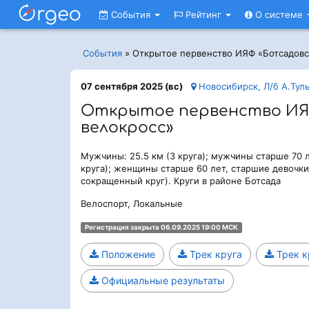
События
Рейтинг
О системе
События
»
Открытое первенство ИЯФ «Ботсадовс
07 сентября 2025 (вс)
Новосибирск, Л/б А.Тул
Открытое первенство ИЯ
велокросс»
Мужчины: 25.5 км (3 круга); мужчины старше 70 
круга); женщины старше 60 лет, старшие девочки: 
сокращенный круг). Круги в районе Ботсада
Велоспорт, Локальные
Регистрация закрыта 06.09.2025 19:00 МСК
Положение
Трек круга
Трек к
Официальные результаты