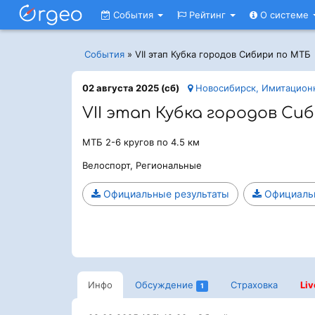
События
Рейтинг
О системе
События
»
VII этап Кубка городов Сибири по МТБ
02 августа 2025 (сб)
Новосибирск, Имитацион
VII этап Кубка городов Си
МТБ 2-6 кругов по 4.5 км
Велоспорт, Региональные
Официальные результаты
Официальн
Инфо
Обсуждение
Страховка
Liv
1