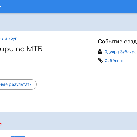
ный круг
Событие созд
бири по МТБ
Эдуард Зубаиро
СибЭвент
ые результаты
e