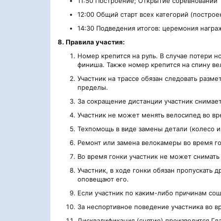
11:50 Построение; Открытие соревнований
12:00 Общий старт всех категорий (построе
14:30 Подведения итогов: церемония нагр
8. Правила участия:
Номер крепится на руль. В случае потери н
финиша. Также номер крепится на спину ве
Участник на трассе обязан следовать размет
пределы.
За сокращение дистанции участник снимает
Участник не может менять велосипед во вр
Техпомощь в виде замены детали (колесо и
Ремонт или замена велокамеры во время г
Во время гонки участник не может снимать
Участник, в ходе гонки обязан пропускать 
оповещают его.
Если участник по каким-либо причинам сош
За неспортивное поведение участника во вр
Дисквалификация (снятие) производится Гл