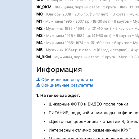
- Юниорки 2008 - 2010 г.р. (15-17 лет) - 3 круга – Жен
Ж_9КМ
- Женщины, первый старт - 2 круга – Жен. 13-80
М0
- Юниоры 2008 - 2010 г.р. (15-17 лет) - 3 круга – Муж.
М1
- Мужчины 1995 - 2007 г.р. (18-30 лет) - 6 кругов – Му
М2
- Мужчины 1985 - 1994 г.р. (31-40 лет) - 6 кругов – М
М3
- Мужчины 1975 - 1984 г.р. (41-50 лет) - 6 кругов – М
М4
- Мужчины 1965- 1974 г.р. (51-60 лет) - 6 кругов – Му
М5
- Мужчины 1964г.р. и старше (61 год и старше) - 4 кр
М_9КМ
- Мужчины, первый старт - 2 круга – Муж. 13-80
Информация
Официальные результаты
Официальные результаты
1. На гонке вас ждет:
Шикарные ФОТО и ВИДЕО после гонки
ПИТАНИЕ, вода, чай и лимонады на финише
«Цветочная церемония» - отметим 4, 5 мес
Интересный отлично размеченный КРУГ
Мгновенные стартовые и финишные проток