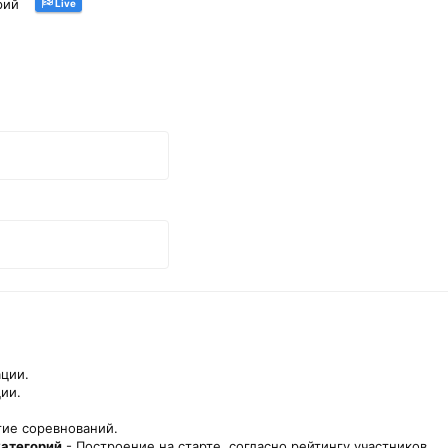
рий
Live
ции.
ии.
ие соревнований.
категорий
- Построение на старте, согласно рейтингу участников.