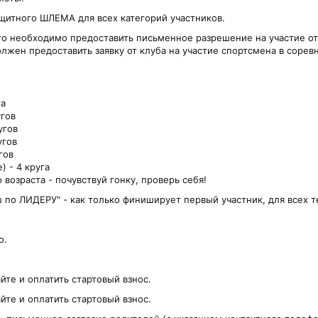
ащитного ШЛЕМА для всех категорий участников.
то необходимо предоставить письменное разрешение на участие от
олжен предоставить заявку от клуба на участие спортсмена в сорев
га
угов
угов
угов
гов
) - 4 круга
 возраста - почувствуй гонку, проверь себя!
по ЛИДЕРУ" - как только финиширует первый участник, для всех т
о.
йте и оплатить стартовый взнос.
йте и оплатить стартовый взнос.