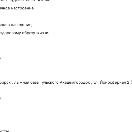
личное настроение
слоев населения;
 здоровому образу жизни;
в
ирск , лыжная база Тульского Академгородок , ул. Йоносферная 2 
 !
дисты.