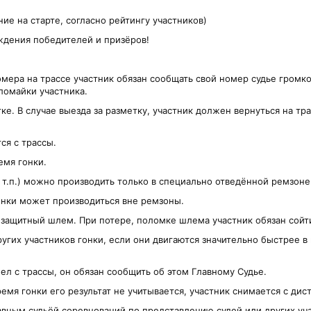
ние на старте, согласно рейтингу участников)
аждения победителей и призёров!
омера на трассе участник обязан сообщать свой номер судье громко
ломайки участника.
ке. В случае выезда за разметку, участник должен вернуться на тра
ся с трассы.
емя гонки.
 т.п.) можно производить только в специально отведённой ремзон
онки может производиться вне ремзоны.
 защитный шлем. При потере, поломке шлема участник обязан сойти
других участников гонки, если они двигаются значительно быстрее в
ел с трассы, он обязан сообщить об этом Главному Судье.
емя гонки его результат не учитывается, участник снимается с дис
авным судьёй соревнований по представлению судей или других уч