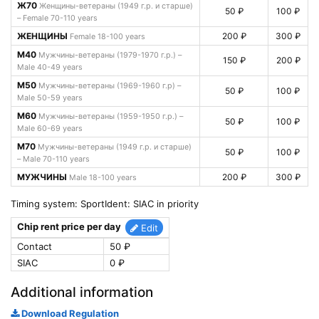
Ж70
Женщины-ветераны (1949 г.р. и старше)
50 ₽
100 ₽
– Female 70-110 years
ЖЕНЩИНЫ
200 ₽
300 ₽
Female 18-100 years
М40
Мужчины-ветераны (1979-1970 г.р.) –
150 ₽
200 ₽
Male 40-49 years
М50
Мужчины-ветераны (1969-1960 г.р) –
50 ₽
100 ₽
Male 50-59 years
М60
Мужчины-ветераны (1959-1950 г.р.) –
50 ₽
100 ₽
Male 60-69 years
М70
Мужчины-ветераны (1949 г.р. и старше)
50 ₽
100 ₽
– Male 70-110 years
МУЖЧИНЫ
200 ₽
300 ₽
Male 18-100 years
Timing system: SportIdent: SIAC in priority
Chip rent price per day
Edit
Contact
50 ₽
SIAC
0 ₽
Additional information
Download Regulation