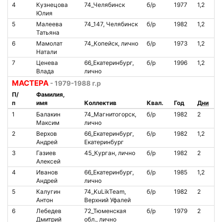
4
Кузнецова
74_Челябинск
б/р
1977
1,2
О
Юлия
5
Малеева
74_147, Челябинск
б/р
1982
1,2
О
Татьяна
6
Мамолат
74_Копейск, лично
б/р
1973
1,2
О
Натали
7
Ценева
66_Екатеринбург,
б/р
1996
1,2
О
Влада
лично
МАСТЕРА
- 1979-1988 г.р
П/
Фамилия,
п
имя
Коллектив
Квал.
Год
Дни
С
1
Балакин
74_Магнитогорск,
б/р
1982
2
О
Максим
лично
2
Верхов
66_Екатеринбург,
б/р
1982
1,2
О
Андрей
Екатеринбург
3
Газиев
45_Курган, лично
б/р
1982
2
О
Алексей
4
Иванов
66_Екатеринбург,
б/р
1985
1,2
О
Андрей
лично
5
Калугин
74_KuLikTeam,
б/р
1982
2
О
Антон
Верхний Уфалей
6
Лебедев
72_Тюменская
б/р
1979
2
О
Дмитрий
обл., лично