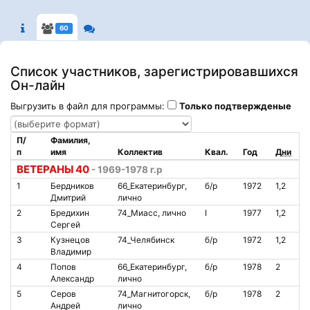
60
Список участников, зарегистрировавшихся
Он-лайн
Выгрузить в файл для программы:
Только подтвержденые
П/
Фамилия,
п
имя
Коллектив
Квал.
Год
Дни
С
ВЕТЕРАНЫ 40
- 1969-1978 г.р
1
Бердников
66_Екатеринбург,
б/р
1972
1,2
О
Дмитрий
лично
2
Бредихин
74_Миасс, лично
I
1977
1,2
О
Сергей
3
Кузнецов
74_Челябинск
б/р
1972
1,2
О
Владимир
4
Попов
66_Екатеринбург,
б/р
1978
2
О
Александр
лично
5
Серов
74_Магнитогорск,
б/р
1978
2
О
Андрей
лично