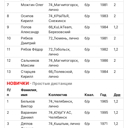
7
Можгин Олег
74_Магнитогорск,
б/р
1981
2
О
лично
8
Осипов
74_КРЫЛЬЯ,
б/р
1983
2
О
Кирилл
Снежинск
9
Попов
66_KuLikTeam,
б/р
1984
1,2
О
Александр
Березовский
10
Рябков
72_Тюмень, лично
б/р
1981
2
О
Дмитрий
11
Рябов Фёдор
72_Тобольск,
б/р
1982
1,2
О
лично
12
Сальников
74_Магнитогорск,
б/р
1986
2
О
Максим
лично
13
Старцев
66_Полевской,
б/р
1984
2
О
Кирилл
лично
НОВИЧКИ
- Простые дистанции
П/
Фамилия,
п
имя
Коллектив
Квал.
Год
Дни
С
1
Бельков
74_Челябинск,
б/р
1965
1,2
О
Виктор
лично
2
Варанкин
74_ЮУрГУ АС,
б/р
1995
1,2
О
Даниил
Челябинск
3
Дятлов
74_Кыштым, лично
б/р
1971
1,2
О