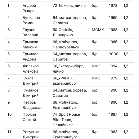
1
Андрей
72_Тюмень, лично
б/р
1978
1,2
О
Рындо
2
Бурханов
64_матрацфорева,
б/р
1990
1,2
О
Роман
Саратов
3
Глухов
50_O-skills,
МСМК
1988
1,2
О
Валерий
Лыткарино
4
Ермаков
66_Motivators,
б/р
1986
1,2
О
Максим
Первоуральск
5
Ермилов
64_матрацфорева,
б/р
2000
1,2
О
Андрей
Саратов
6
Жиляков
66_Екатеринбург,
КМС
1994
1,2
О
Алексей
лично
7
Кукла
66_УРАГАН,
КМС
1979
1,2
О
Дмитрий
Екатеринбург
8
Кумаков
64_матрацфорева,
б/р
1990
1,2
О
Дмитрий
Саратов
9
Петров
66_Motivators,
б/р
1990
1,2
О
Владислав
Екатеринбург
10
Прокин
74_Sport House
б/р
1987
1,2
О
Сергей
Bike Team,
Челябинск
11
Рогулькин
66_Motivators,
б/р
1983
1,2
О
Дмитрий
Екатеринбург