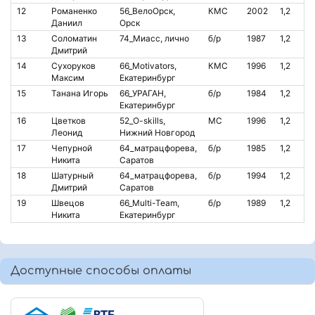
12
Романенко
56_ВелоОрск,
КМС
2002
1,2
О
Даниил
Орск
13
Соломатин
74_Миасс, лично
б/р
1987
1,2
О
Дмитрий
14
Сухоруков
66_Motivators,
КМС
1996
1,2
О
Максим
Екатеринбург
15
Танана Игорь
66_УРАГАН,
б/р
1984
1,2
О
Екатеринбург
16
Цветков
52_O-skills,
МС
1996
1,2
О
Леонид
Нижний Новгород
17
Чепурной
64_матрацфорева,
б/р
1985
1,2
О
Никита
Саратов
18
Шатурный
64_матрацфорева,
б/р
1994
1,2
О
Дмитрий
Саратов
19
Швецов
66_Multi-Team,
б/р
1989
1,2
О
Никита
Екатеринбург
Доступные способы оплаты