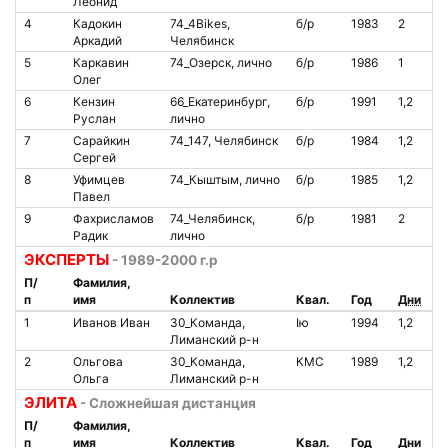
Леонид
4
Кадокин
74_4Bikes,
б/р
1983
2
О
Аркадий
Челябинск
5
Каркавин
74_Озерск, лично
б/р
1986
1
О
Олег
6
Кензин
66_Екатеринбург,
б/р
1991
1,2
О
Руслан
лично
7
Сарайкин
74_147, Челябинск
б/р
1984
1,2
О
Сергей
8
Уфимцев
74_Кыштым, лично
б/р
1985
1,2
О
Павел
9
Фахрисламов
74_Челябинск,
б/р
1981
2
О
Радик
лично
ЭКСПЕРТЫ
- 1989-2000 г.р
П/
Фамилия,
п
имя
Коллектив
Квал.
Год
Дни
С
1
Иванов Иван
30_Команда,
Iю
1994
1,2
О
Лиманский р-н
2
Ольгова
30_Команда,
КМС
1989
1,2
О
Ольга
Лиманский р-н
ЭЛИТА
- Сложнейшая дистанция
П/
Фамилия,
п
имя
Коллектив
Квал.
Год
Дни
С