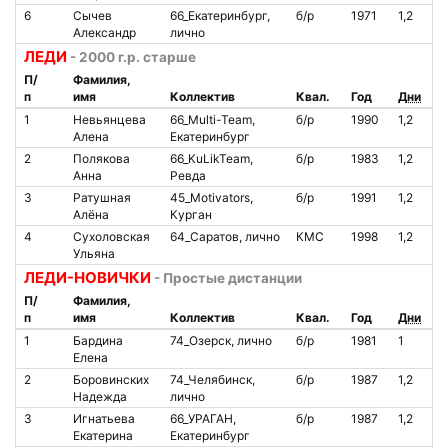
6
Сычев
66_Екатеринбург,
б/р
1971
1,2
О
Александр
лично
ЛЕДИ
- 2000 г.р. старше
П/
Фамилия,
п
имя
Коллектив
Квал.
Год
Дни
С
1
Невьянцева
66_Multi-Team,
б/р
1990
1,2
О
Алена
Екатеринбург
2
Полякова
66_KuLikTeam,
б/р
1983
1,2
О
Анна
Ревда
3
Ратушная
45_Motivators,
б/р
1991
1,2
О
Алёна
Курган
4
Сухоловская
64_Саратов, лично
КМС
1998
1,2
О
Ульяна
ЛЕДИ-НОВИЧКИ
- Простые дистанции
П/
Фамилия,
п
имя
Коллектив
Квал.
Год
Дни
С
1
Бардина
74_Озерск, лично
б/р
1981
1
О
Елена
2
Боровинских
74_Челябинск,
б/р
1987
1,2
О
Надежда
лично
3
Игнатьева
66_УРАГАН,
б/р
1987
1,2
О
Екатерина
Екатеринбург